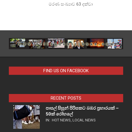
මරණ සංඛ්‍යාව 63 දක්වා
FIND US ON FACEBOOK
RECENT POSTS
පාසල් සිසුන් පිරිසකට බඹර ප්‍රහාරයක් –
50ක් රෝහලේ
IN:
HOT NEWS
,
LOCAL NEWS