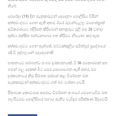
තිබේ.
පෙරේදා (19) දින සැකකරුවන් දෙදෙනා පොලිසිය විසින්
අත්අඩංගුවට ගෙන ඇති අතර, ඊයේ රුවන්වැල්ල මහෙස්ත්‍රාත්
අධිකරණයට ඉදිරිපත් කිරීමෙන් අනතුරුව ජුලි මස 26 වනදා
දක්වා රක්ෂිත බන්ධනාගාර ගත කිරීමට නියෝග කර ඇත.
අත්අඩංගුවට ගෙන ඇත්තේ, මට්ටක්කුලිය සමිත්පුර ප්‍රදේශයේ
පදිංචි පුද්ගලයන් දෙදෙනෙකි.
ඝාතනයට සම්බන්ධ ජංගම දුරකථනයක්, ටී 56 පතොරමක් සහ
ගමන් මලු දෙකක් මීට පෙර සොයාගෙන ඇති අතර, එම
දුරකථනයේ තිබූ සිම්පත ඔස්සේ කළ විමර්ශන මත
සැකකරුවන් අත්අඩංගුවට ගත් බව වාර්තා වෙයි.
සීතාවක කොට්ඨාස අපරාධ විමර්ශන අංශයේ මෙහෙයවීම මත
ගලපිටමඩ පොලිසියේ සහාය ඇතිව වැඩිදුර පරීක්ෂණ සිදුවෙයි.