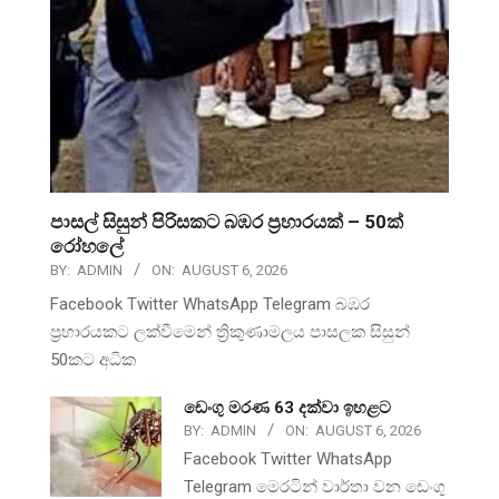
පාසල් සිසුන් පිරිසකට බඹර ප්‍රහාරයක් – 50ක්
රෝහලේ
BY:
ADMIN
ON:
AUGUST 6, 2026
Facebook Twitter WhatsApp Telegram බඹර
ප්‍රහාරයකට ලක්වීමෙන් ත්‍රිකුණාමලය පාසලක සිසුන්
50කට අධික
ඩෙංගු මරණ 63 දක්වා ඉහළට
BY:
ADMIN
ON:
AUGUST 6, 2026
Facebook Twitter WhatsApp
Telegram මෙරටින් වාර්තා වන ඩෙංගු