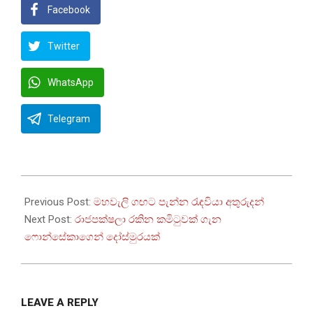
Facebook
Twitter
WhatsApp
Telegram
2023-
07-
Previous Post:
මහවැලි ගඟට පැන්න රැඳවියා අතුරුදන්
21
Next Post:
රාජපක්ෂලා රකින කමිටුවක් ගැන
ෆොන්සේකාගෙන් දෝස්මුරයක්
LEAVE A REPLY