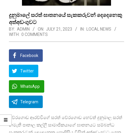
දුනුමාලේ සරත් ඝාතනයේ සැකකරුවන් දෙදෙනෙකු
අත්අඩංගුවට
BY:
ADMIN
ON:
JULY 21, 2023
IN:
LOCAL NEWS
WITH:
0 COMMENTS
Facebook
Twitter
WhatsApp
Telegram
වේරගොඩ ආරච්චිගේ සරත් වේරගොඩ හෙවත් දුනුමාල සරත්
නමැති පාතාල කල්ලි සාමාජිකයාගේ ඝාතනයට සම්බන්ධ
සැකකරුවන් දෙදෙනෙකු පොලිසිය විසින් අත්අඩංගුවට ගෙන