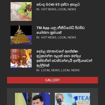
ඩෙංගු මරණ 63 දක්වා ඉහළට
IN:
HOT NEWS
,
LOCAL NEWS
TM App යනු නීතිවිරෝධී පිරමීඩ
යෝජනා ක්‍රමයක්
IN:
HOT NEWS
,
LOCAL NEWS
දෙමළ ජනතාවගේ අපේක්ෂා
ඉටුකරන්න පළාත් සභා ඡන්දය
ඉක්මනින් පවත්වන්නැයි ඉන්දියාවෙන්
ඉල්ලීමක්
IN:
LOCAL NEWS
,
LOCAL NEWS
GALLERY