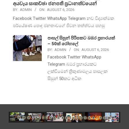
අයවැය සාකච්ඡා ජනපති ප්‍රධානත්වයෙන්
BY:
ADMIN
ON:
AUGUST 6, 2026
Facebook Twitter WhatsApp Telegram නව විද්‍යාත්මක
පර්යේෂණ පොදු ජනතාවගේ ජීවන තත්ත්වය පහසු
පාසල් සිසුන් පිරිසකට බඹර ප්‍රහාරයක්
– 50ක් රෝහලේ
BY:
ADMIN
ON:
AUGUST 6, 2026
Facebook Twitter WhatsApp
Telegram බඹර ප්‍රහාරයකට
ලක්වීමෙන් ත්‍රිකුණාමලය පාසලක
සිසුන් 50කට අධික