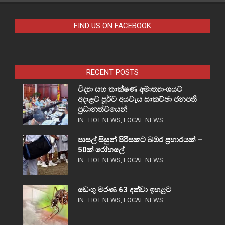
FIND US ON FACEBOOK
RECENT POSTS
විද්‍යා සහ තාක්ෂණ අමාත්‍යාංශයට
අදාළව පූර්ව අයවැය සාකච්ඡා ජනපති
ප්‍රධානත්වයෙන්
IN:
HOT NEWS
,
LOCAL NEWS
පාසල් සිසුන් පිරිසකට බඹර ප්‍රහාරයක් –
50ක් රෝහලේ
IN:
HOT NEWS
,
LOCAL NEWS
ඩෙංගු මරණ 63 දක්වා ඉහළට
IN:
HOT NEWS
,
LOCAL NEWS