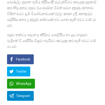
බොරැල්ල සුසාන භූමිය ඉදිරියේදී පැවැත්වීමට කටයුතු සූදානම්
කර තිබූ‍ අතර, පසුව එය ආරම්භ වීමත් සමග දකුණු ජනතාව
විසින් එයට දැඩි විරෝධතාවයක් එල්ල කරන ලදී. අනතුරුව
දෙපිරිස අතර උණූසුම් තත්වයක් හට ගෙන ඇති බවට වාර් ථා
වේ.
පසුව තත්වය පාලනය කිරීමට පොලිසීය හා යුධ හමුදාව
මැදිහත් වී දෙපිරිස විසුවා හැරීමට කටයුතු කර ඇති බවට වාර්
ථා වේ.
Facebook
Twitter
WhatsApp
Telegram