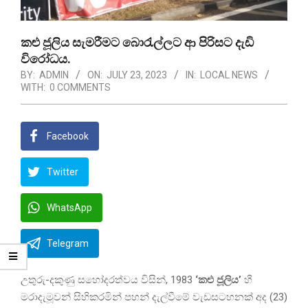
කළු ජූලිය සැමරීමට බොරැල්ලට ආ පිරිසට දැඩි
විරෝධය.
BY:
ADMIN
ON:
JULY 23, 2023
IN:
LOCAL NEWS
WITH:
0 COMMENTS
Facebook
Twitter
WhatsApp
Telegram
උතුරු-දකුණු සහෝදරත්වය විසින්, 1983
‘කළු ජූලිය’
හී
මරාදැමූවන් සිහිකරමින් පහන් දැල්වීමේ වැඩසටහනක් අද (23)