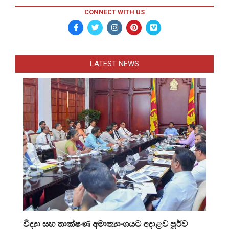
CONNECT WITH US
LATEST NEWS
විද්‍යා සහ තාක්ෂණ අමාත්‍යාංශයට අදාළව පූර්ව