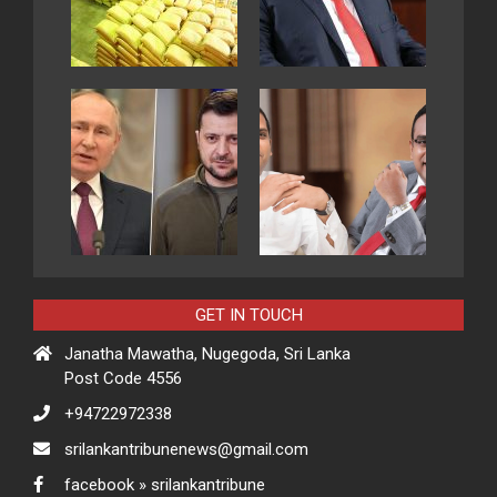
GET IN TOUCH
Janatha Mawatha, Nugegoda, Sri Lanka
Post Code 4556
+94722972338
srilankantribunenews@gmail.com
facebook » srilankantribune