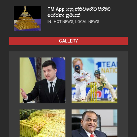
TM App යනු නීතිවිරෝධී පිරමීඩ
යෝජනා ක්‍රමයක්
IN:
HOT NEWS
,
LOCAL NEWS
GALLERY