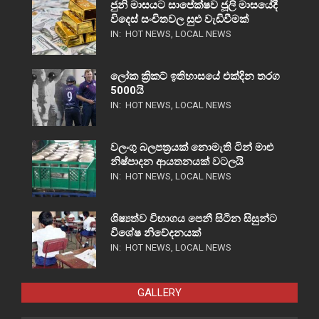
ජුනි මාසයට සාපේක්ෂව ජූලි මාසයේදී
විදෙස් සංචිතවල සුළු වැඩිවීමක්
IN:
HOT NEWS
,
LOCAL NEWS
ලෝක ක්‍රිකට් ඉතිහාසයේ එක්දින තරග
5000යි
IN:
HOT NEWS
,
LOCAL NEWS
වලංගු බලපත්‍රයක් නොමැති ටින් මාළු
නිෂ්පාදන ආයතනයක් වටලයි
IN:
HOT NEWS
,
LOCAL NEWS
ශිෂ්‍යත්ව විභාගය පෙනී සිටින සිසුන්ට
විශේෂ නිවේදනයක්
IN:
HOT NEWS
,
LOCAL NEWS
GALLERY