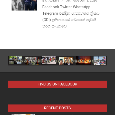
BY:
ADMIN
ON:
AUGUST 8, 2026
Facebook Twitter WhatsApp
Telegram එක්දින ජාත්‍යන්තර ක්‍රිකට්
(ODI) ඉතිහාසයේ මෙතෙක් පැවති
තරග සංඛ්‍යාවේ
FIND US ON FACEBOOK
RECENT POSTS