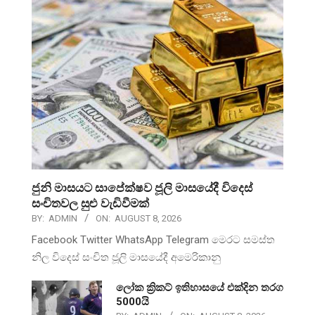
ජුනි මාසයට සාපේක්ෂව ජූලි මාසයේදී විදෙස්
සංචිතවල සුළු වැඩිවීමක්
BY:
ADMIN
ON:
AUGUST 8, 2026
Facebook Twitter WhatsApp Telegram මෙරට සමස්ත
නිල විදෙස් සංචිත ජූලි මාසයේදී අමෙරිකානු
ලෝක ක්‍රිකට් ඉතිහාසයේ එක්දින තරග
5000යි