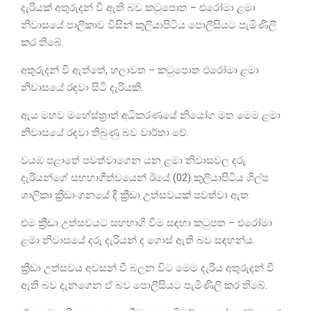
දැරියක් අතුරුදන් වී ඇති බව කටුපොත – එරෝමා ළමා
නිවාසයේ පාලිකාව විසින් කුලියාපිටිය පොලීසියට පැමිණිලි
කර තිබේ.
අතුරුදන් වී ඇත්තේ, හලාවත – කටුපොත එරෝමා ළමා
නිවාසයේ රඳවා සිටි දැරියකි.
ඇය මහව මහේස්ත්‍රාත් අධිකරණයේ නියෝග මත මෙම ළමා
නිවාසයේ රඳවා තිබුණු බව වාර්තා වේ.
වයඹ පළාතේ පවත්වාගෙන යන ළමා නිවාසවල දරු
දැරියන්ගේ සහභාගීත්වයෙන් ඊයේ (02) කුලියාපිටිය ශිල්ප
ශාලිකා ක්‍රීඩාංගනයේ දී ක්‍රීඩා උත්සවයක් පවත්වා ඇත.
එම ක්‍රීඩා උත්සවයට සහභාගි වීම සඳහා කටුපත – එරෝමා
ළමා නිවාසයේ දරු දැරියන් ද ගොස් ඇති බව සඳහන්ය.
ක්‍රීඩා උත්සවය අවසන් වී බලන විට මෙම දැරිය අතුරුදන් වී
ඇති බව දැනගෙන ඒ බව පොලීසියට පැමිණිලි කර තිබේ.