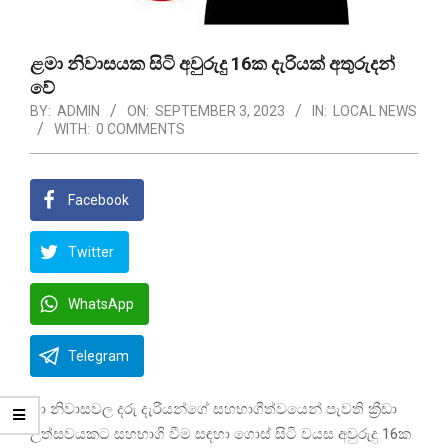
ළමා නිවාසයක සිටි අවුරුදු 16ක දැරියක් අතුරුදන්
වේ
BY:
ADMIN
ON:
SEPTEMBER 3, 2023
IN:
LOCAL NEWS
WITH:
0 COMMENTS
Facebook
Twitter
WhatsApp
Telegram
මා නිවාසවල දරු දැරියන්ගේ සහභාගීත්වයෙන් පැවති ක්‍රීඩා
උත්සවයකට සහභාගි වීම සඳහා ගොස් සිටි වයස අවුරුදු 16ක