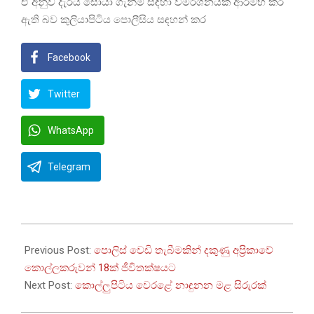
ඒ අනුව දැරිය සොයා ගැනීම සඳහා විමර්ශනයක් ආරම්භ කර
ඇති බව කුලියාපිටිය පොලීසිය සඳහන් කර
Facebook
Twitter
WhatsApp
Telegram
2023-
09-
Previous Post:
පොලිස් වෙඩි තැබීමකින් දකුණු අප්‍රිකාවේ
03
කොල්ලකරුවන් 18ක් ජීවිතක්ෂයට
Next Post:
කොල්ලුපිටිය වෙරළේ නාඳුනන මළ සිරුරක්