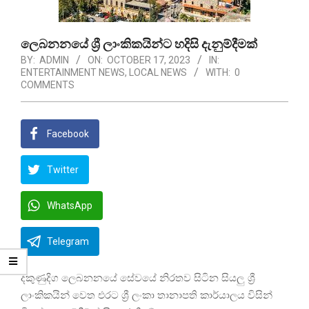
ලෙබනනයේ ශ්‍රී ලාංකිකයින්ට හදිසි දැනුම්දීමක්
BY:
ADMIN
ON:
OCTOBER 17, 2023
IN:
ENTERTAINMENT NEWS
,
LOCAL NEWS
WITH:
0
COMMENTS
Facebook
Twitter
WhatsApp
Telegram
දකුණුදිග ලෙබනනයේ සේවයේ නිරතව සිටින සියලු ශ්‍රී
ලාංකිකයින් වෙත එරට ශ්‍රී ලංකා තානාපති කාර්යාලය විසින්