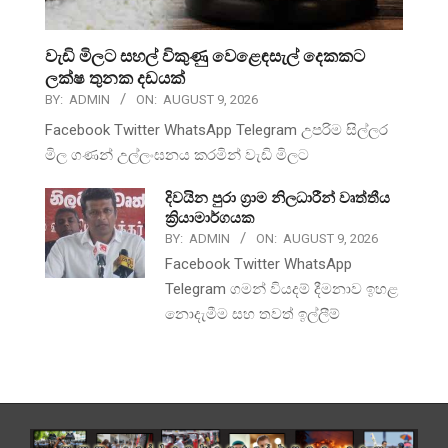
වැඩි මිලට සහල් විකුණු වෙළෙඳසැල් දෙකකට
ලක්ෂ තුනක දඩයක්
BY:
ADMIN
ON:
AUGUST 9, 2026
Facebook Twitter WhatsApp Telegram උපරිම සිල්ලර
මිල ගණන් උල්ලංඝනය කරමින් වැඩි මිලට
දිවයින පුරා ග්‍රාම නිලධාරීන් වෘත්තීය
ක්‍රියාමාර්ගයක
BY:
ADMIN
ON:
AUGUST 9, 2026
Facebook Twitter WhatsApp
Telegram ගමන් වියදම් දීමනාව ඉහළ
නොදැමීම සහ තවත් ඉල්ලීම්