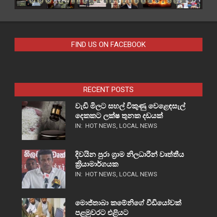
FIND US ON FACEBOOK
RECENT POSTS
වැඩි මිලට සහල් විකුණු වෙළෙඳසැල්
දෙකකට ලක්ෂ තුනක දඩයක්
IN:
HOT NEWS
,
LOCAL NEWS
දිවයින පුරා ග්‍රාම නිලධාරීන් වෘත්තීය
ක්‍රියාමාර්ගයක
IN:
HOT NEWS
,
LOCAL NEWS
මොජ්තාබා කමේනිගේ වීඩියෝවක්
පළමුවරට එළියට