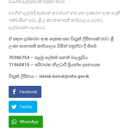
විශේෂ දැනුම්දීමක් සිදුකර තිබේ.
එමගින් දැනුම්දී ඇත්තේ තමන්ගේ නම සහ දුරකථන අංක හැකි
ඉක්මණින් එරට ශ්‍රී ලංකා තානාපති කාර්යාලය වෙතට
දැනුම්දෙන ලෙසටය.
ඒ සඳහා දුරකථන අංක දෙකක සහ විද්‍යුත් ලිපිනයක් එරට ශ්‍රී
ලංකා තානාපති කාර්යාලය විසින් හඳුන්වා දී තිබේ.
70386754 – පළමු ලේකම් සනත් බාලසූරිය
71960810 – පරිවාරක නිලධාරී ප්‍රියන්ත දසනායක
විද්‍යුත් ලිපිනය – slemb.beirut@mfa.gov.lk
Facebook
Twitter
WhatsApp