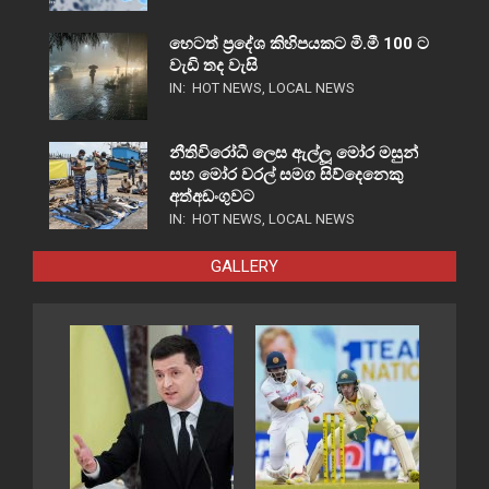
හෙටත් ප්‍රදේශ කිහිපයකට මි.මී 100 ට
වැඩි තද වැසි
IN:
HOT NEWS
,
LOCAL NEWS
නීතිවිරෝධී ලෙස ඇල්ලූ මෝර මසුන්
සහ මෝර වරල් සමග සිව්දෙනෙකු
අත්අඩංගුවට
IN:
HOT NEWS
,
LOCAL NEWS
GALLERY