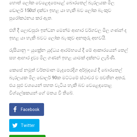
හොත් ලෝක වෙළෙඳපොළේ බොරතෙල් බැරලයක මිල
ඩොලර් 150ක් දක්වා ඉහළ යා හැකි බව ලෝක බැංකුව
පුරෝකථනය කර ඇත.
එහි දී ලොවපුරා ඉන්ධන මෙන්ම ආහාර වර්ගවල මිල ගණන් ද
ඉහළ යා හැකි බවට ලෝක බැංකුව අනතුරු අඟවයි.
රුසියානු – යුක්‍රේන යුද්ධය ආරම්භයේ දී මේ ආකාරයෙන් තෙල්
සහ ආහාර ද්‍රව්‍ය මිල ගණන් ඉහළ යාමක් දක්නට ලැබිණි.
කෙසේ නමුත් වර්තමාන මැදපෙරදිග අර්බුදයේ දී බොරතෙල්
බැරලයක මිල ඩොලර් 90ක මට්ටමේ ස්ථාවර ව පවතින අතර,
එය සුළු වශයෙන් පහත වැටිය හැකි බව වෙළෙඳපොළ
විශ්ලේෂකයන් ගේ මතය වී තිබේ.
Facebook
Twitter