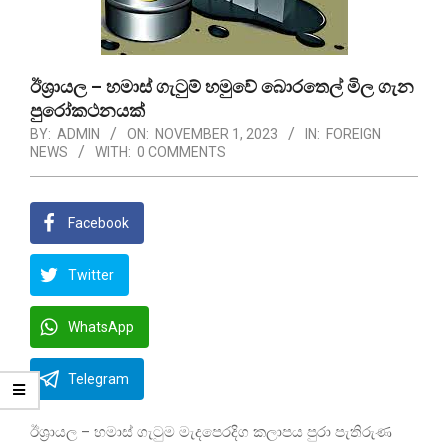
ඊශ්‍රායල – හමාස් ගැටුම් හමුවේ බොරතෙල් මිල ගැන
පුරෝකථනයක්
BY:
ADMIN
ON:
NOVEMBER 1, 2023
IN:
FOREIGN
NEWS
WITH:
0 COMMENTS
Facebook
Twitter
WhatsApp
Telegram
ඊශ්‍රායල – හමාස් ගැටුම මැදපෙරදිග කලාපය පුරා පැතිරුණ