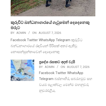
කුරුවිට බන්ධනාගාරයේ ගැටුමෙන් දෙදෙනෙකු
මරුට
BY:
ADMIN
ON:
AUGUST 7, 2026
Facebook Twitter WhatsApp Telegram කුරුවිට
බන්ධනාගාරයේ රැඳවියන් පිරිසක් අතර ඇතිවූ
නොසන්සුන්තාවෙන් දෙදෙනෙකු
ප්‍රදේශ රැසකට අදත් වැසි
BY:
ADMIN
ON:
AUGUST 7, 2026
Facebook Twitter WhatsApp
Telegram බස්නාහිර, සබරගමුව සහ
වයඹ පළාත්වල මෙන්ම මහනුවර,
නුවරඑළිය,