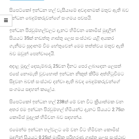
සිපෙට්කෝ ඉන්ධන හල් වැසීයාමේ අවදානමක් මතුව ඇති බව
ඉන්ධන බෙදුම්කරුවන්ගේ සංගමය පවසයි.
ඉන්ධන පිරවුම්හල්වලට දැනට හිමිවන කොමිස් මුදලින්
සියයට 35ක් නඩත්තු ගාස්තු ලෙස සංස්ථාව යළි අයකර
ගැනීමට සුදානම් වීම හේතුවෙන් මෙම තත්ත්වය මතුව ඇති
බව ඔවුන් පෙන්වාදෙයි.
අදාළ මුදල් දෙසැම්බරු 25වන දිනට පෙර ලබාදෙන ලෙසත්
එසේ නොමැති වුවහොත් ඉන්ධන නිකුත් කිරීම අත්හිටුවීමට
සිදුවන බවත් සංස්ථාව දන්වා ඇති බවද බෙදුම්කරුවන්ගේ
සංගමය සඳහන් කළේය.
සිපෙට්කෝ ඉන්ධන හල් 238ක් මේ වන විට ක්‍රියාත්මක වන
අතර එම ඉන්ධන පිරවුම්හල් හිමියන්ට දැනට සියයට 2.75ක
කොමිස් මුදලක් හිමිවන බව සඳහන්ය.
එමෙන්ම ඉන්ධන හල්වලට මේ වන විට හිමිවන කොමිස්
මුදලින් සියයට 0.25ක් මාසික පරිහරණ ගාස්තු ලෙස සංස්ථාව