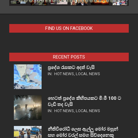
FIND US ON FACEBOOK
RECENT POSTS
ප්‍රදේශ රැසකට අදත් වැසි
IN:
HOT NEWS
,
LOCAL NEWS
හෙටත් ප්‍රදේශ කිහිපයකට මි.මී 100 ට
වැඩි තද වැසි
IN:
HOT NEWS
,
LOCAL NEWS
නීතිවිරෝධී ලෙස ඇල්ලූ මෝර මසුන්
සහ මෝර වරල් සමග සිව්දෙනෙකු