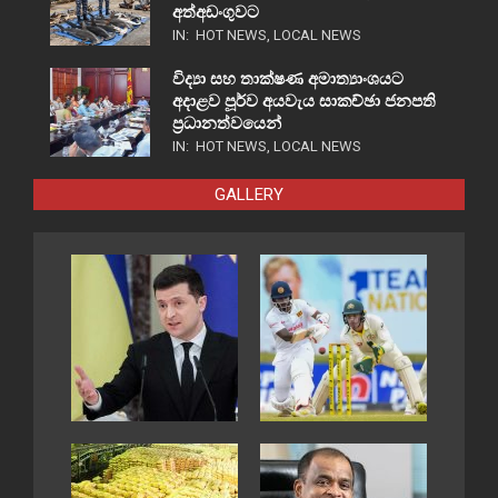
අත්අඩංගුවට
IN:
HOT NEWS
,
LOCAL NEWS
විද්‍යා සහ තාක්ෂණ අමාත්‍යාංශයට
අදාළව පූර්ව අයවැය සාකච්ඡා ජනපති
ප්‍රධානත්වයෙන්
IN:
HOT NEWS
,
LOCAL NEWS
GALLERY