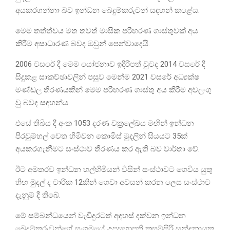
අයකරගන්නා බව ඉන්ධන බෙදුම්කරුවන් සඳහන් කළේය.
මෙම තත්ත්වය මත තවත් මාසික පරිහරණ ගාස්තුවක් අය
කිරීම අසාධාරණ බවද ඔවුන් පෙන්වාදෙයි.
2006 වසරේ දී මෙම යෝජනාව ඉදිරිපත් වුවද 2014 වසරේ දී
සිදුකළ සාකච්ඡාවලින් පසුව මෙන්ම 2021 වසරේ අධ්‍යක්ෂ
මණ්ඩල තීරණයකින් මෙම පරිහරණ ගාස්තු අය කිරීම අවලංගු
වු බවද සඳහන්ය.
එසේ තිබිය දී අංක 1053 දරණ චක්‍රලේඛය මඟින් ඉන්ධන
පිරවුම්හල් වෙත හිමිවන කොමිස් මුදලින් සියයට 35ක්
අයකරගැනීමට සංස්ථාව තීරණය කර ඇති බව වාර්තා වේ.
ඊට අමතරව ඉන්ධන හල්හිමියන් විසින් සංස්ථාවට ගෙවිය යුතු
හිඟ මුදල් ද වාරික 12කින් ගෙවා අවසන් කරන ලෙස සංස්ථාව
දැනුම් දී තිබේ.
මේ සම්බන්ධයෙන් වැඩිදුරටත් අදහස් දක්වන ඉන්ධන
බෙදුම්කරුවන්ගේ සංගමයේ උපසභාපති කුසුම්සිරි සන්දනායක