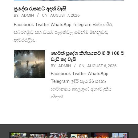
ප්‍රදේශ රැසකට අදත් වැසි
BY:
ADMIN
ON:
AUGUST 7, 2026
Facebook Twitter WhatsApp Telegram බස්නාහිර,
සබරගමුව සහ වයඹ පළාත්වල මෙන්ම මහනුවර,
නුවරඑළිය,
හෙටත් ප්‍රදේශ කිහිපයකට මි.මී 100 ට
වැඩි තද වැසි
BY:
ADMIN
ON:
AUGUST 6, 2026
Facebook Twitter WhatsApp
Telegram ඉදිරි පැය 36 සඳහා
සාමාන්‍යය කාලගුණ අනාවැකිය
නිකුත්