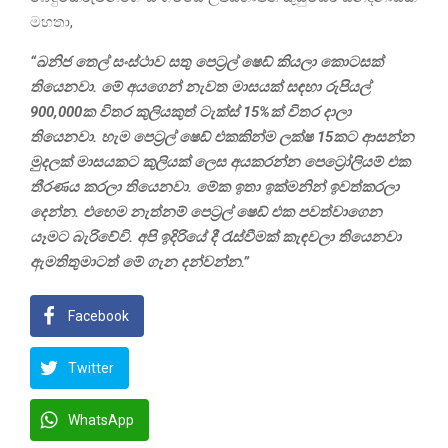
මහතා,
“ඛනිජ තෙල් සංස්ථාව සතු පෙට්‍රල් ෂෙඩ් කියලා කොටසක්
තියෙනවා. මේ අයගෙන් නැවත මාසයක් සඳහා රුපියල්
900,000ක විතර කුලියකුත් ටැක්ස් 15%ක් විතර දාලා
තියෙනවා. හැම පෙට්‍රල් ෂෙඩ් එකකින්ම ලක්ෂ 15කට ආසන්න
මුදලක් මාසයකට කුලියක් ලෙස අයකරන්න පෙට්‍රෝලියම් එක
තීරණය කරලා තියෙනවා. මේක ඉතා ඉක්මනින් ඉවත්කරලා
දෙන්න. එහෙම නැත්නම් පෙට්‍රල් ෂෙඩ් එක පවත්වාගෙන
යෑමට බැරිවේවි. අපි ඉදිරියේ දී රැස්වීමක් කැඳවලා තියෙනවා
ඇමතිතුමාටත් මේ ගැන දන්වන්න.”
Facebook
Twitter
WhatsApp