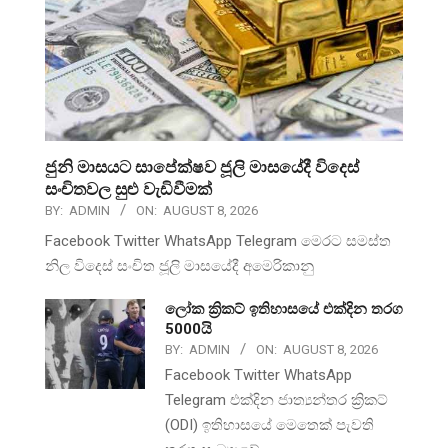
ජුනි මාසයට සාපේක්ෂව ජූලි මාසයේදී විදෙස්
සංචිතවල සුළු වැඩිවීමක්
BY:
ADMIN
ON:
AUGUST 8, 2026
Facebook Twitter WhatsApp Telegram මෙරට සමස්ත
නිල විදෙස් සංචිත ජූලි මාසයේදී අමෙරිකානු
ලෝක ක්‍රිකට් ඉතිහාසයේ එක්දින තරග
5000යි
BY:
ADMIN
ON:
AUGUST 8, 2026
Facebook Twitter WhatsApp
Telegram එක්දින ජාත්‍යන්තර ක්‍රිකට්
(ODI) ඉතිහාසයේ මෙතෙක් පැවති