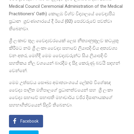
Medical Council Ceremonial Administration of the Medical
Practitioners’ Oath) කොළඹ විශ්ව විද්‍යාලයේ වෛද්‍යපීඨ
ප්‍රධාන ශ්‍රවණාගා‌රයේ දී ඊයේ (02) පෙරවරුවේ පවත්වා
තිබෙනවා.
ශ්‍රී ලංකාව තුල වෛද්‍යවරයෙක් ලෙස නීත්‍යානුකූලව කටයුතු
කිරීමට නම් ශ්‍රී ලංකා වෛද්‍ය සභාවේ ලියාපදිංචිය අත්‍යවශ්‍ය
වන අතර, මෙහිදී මෙම වෛද්‍යවරුන්ට සිය ලියාපදිංචි
සහතිකය නිල වශයෙන් බාරදීම ද සිදූ කෙරුණු බවයි සඳහන්
වෙන්නේ.
මෙම උත්සවය සෞඛ්‍ය අමාත්‍යාංශයේ ලේකම් විශේෂඥ
වෛද්‍ය පාලිත මහීපාලගේ ප්‍රධානත්වයෙන් සහ ශ්‍රී ලංකා
වෛද්‍ය සභාවේ සභාපති මහාචාර්ය වජිර දිසානායකගේ
සහභාගීත්වයෙන් සිදුවී තිබෙනවා.
Facebook