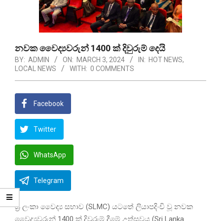
නවක වෛද්‍යවරුන් 1400 ක් දිවුරුම් දෙයි
BY:
ADMIN
ON:
MARCH 3, 2024
IN:
HOT NEWS
,
LOCAL NEWS
WITH:
0 COMMENTS
Facebook
Twitter
WhatsApp
Telegram
ශ්‍රී ලංකා වෛද්‍ය සභාව (SLMC) යටතේ ලියාපදිංචි වූ නවක
වෛද්‍යවරුන් 1400 ක් දිවුරුම් දීමේ උත්සවය (Sri Lanka