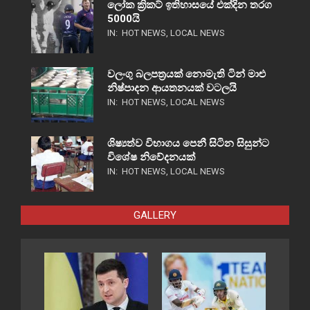
ලෝක ක්‍රිකට් ඉතිහාසයේ එක්දින තරග
5000යි
IN:
HOT NEWS
,
LOCAL NEWS
වලංගු බලපත්‍රයක් නොමැති ටින් මාළු
නිෂ්පාදන ආයතනයක් වටලයි
IN:
HOT NEWS
,
LOCAL NEWS
ශිෂ්‍යත්ව විභාගය පෙනී සිටින සිසුන්ට
විශේෂ නිවේදනයක්
IN:
HOT NEWS
,
LOCAL NEWS
GALLERY