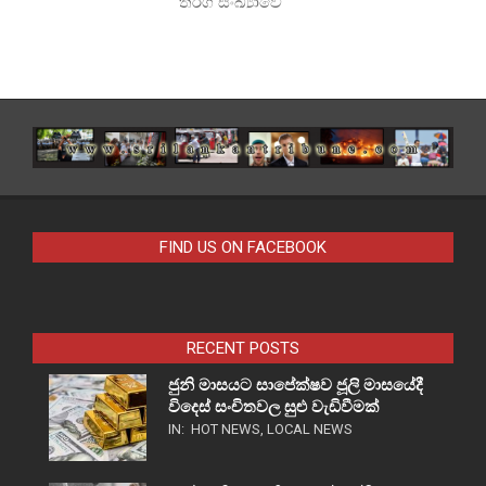
තරග සංඛ්‍යාවේ
FIND US ON FACEBOOK
RECENT POSTS
ජුනි මාසයට සාපේක්ෂව ජූලි මාසයේදී
විදෙස් සංචිතවල සුළු වැඩිවීමක්
IN:
HOT NEWS
,
LOCAL NEWS