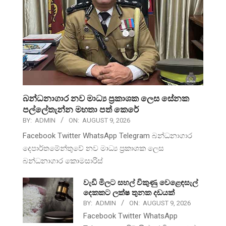
බන්ධනාගාර නව මාධ්‍ය ප්‍රකාශක ලෙස සේනක
පල්ලේතැන්න මහතා පත් කෙරේ
BY:
ADMIN
ON:
AUGUST 9, 2026
Facebook Twitter WhatsApp Telegram බන්ධනාගාර
දෙපාර්තමේන්තුවේ නව මාධ්‍ය ප්‍රකාශක ලෙස
බන්ධනාගාර කොමසාරිස්
වැඩි මිලට සහල් විකුණු වෙළෙඳසැල්
දෙකකට ලක්ෂ තුනක දඩයක්
BY:
ADMIN
ON:
AUGUST 9, 2026
Facebook Twitter WhatsApp