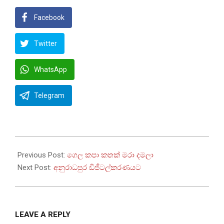
Facebook
Twitter
WhatsApp
Telegram
2024-
03-
Previous Post:
ගෙල කපා කතක් මරා දමලා
16
Next Post:
අනුරාධපුර ඩිජීටල්කරණයට
LEAVE A REPLY