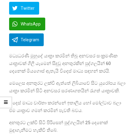
Twitter
WhatsApp
Telegram
මධ්‍යධරණී මුහුදේ යාත්‍රා කරමින් තිබූ අනවසර සංක්‍රමණික
යාත්‍රාවක් ගිලී යෑමෙන් සිදුවූ අනතුරකින් පුද්ගලයින් 60
දෙනෙක් මියගොස් ඇතැයි විදෙස් මාධ්‍ය සඳහන් කරයි.
මෙලෙස අනතුරට ලක්වී ඇත්තේ ලිබියාවේ සිට යුරෝපය බලා
යාත්‍රා කරමින් සිටි අනවසර සරණාගතයින් රැගත් යාත්‍රාවකි.
විදෙස් මාධ්‍ය වාර්තා කරන්නේ ඉතාලිය හෝ මෝල්ටාව බලා
එම යාත්‍රාව ගමන් කරමින් පැවති බවය.
අනතුරට ලක්වී සිටි පිරිසෙන් පුද්ගලයින් 25 දෙනෙක්
මුදාගැනීමට හැකිවී තිබේ.