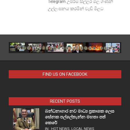
Telegram උපරිම සිල්ලර මිල ගණන්
උල්ලංඝනය කරමින් වැඩි මිලට
FIND US ON FACEBOOK
RECENT POSTS
බන්ධනාගාර නව මාධ්‍ය ප්‍රකාශක ලෙස
සේනක පල්ලේතැන්න මහතා පත්
කෙරේ
IN:
HOT NEWS
,
LOCAL NEWS