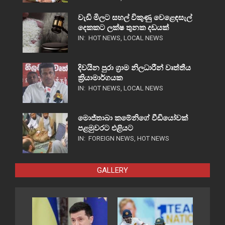
වැඩි මිලට සහල් විකුණු වෙළෙඳසැල්
දෙකකට ලක්ෂ තුනක දඩයක්
IN:
HOT NEWS
,
LOCAL NEWS
දිවයින පුරා ග්‍රාම නිලධාරීන් වෘත්තීය
ක්‍රියාමාර්ගයක
IN:
HOT NEWS
,
LOCAL NEWS
මොජ්තාබා කමේනිගේ වීඩියෝවක්
පළමුවරට එළියට
IN:
FOREIGN NEWS
,
HOT NEWS
GALLERY