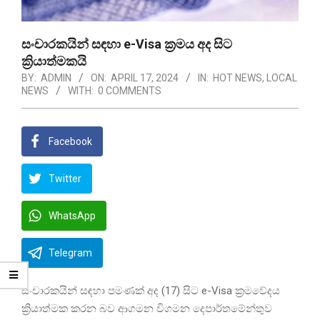
සංචාරකයින් සඳහා e-Visa ක්‍රමය අද සිට
ක්‍රියාත්මකයි
BY:
ADMIN
ON:
APRIL 17, 2024
IN:
HOT NEWS
,
LOCAL
NEWS
WITH:
0 COMMENTS
Facebook
Twitter
WhatsApp
Telegram
සංචාරකයින් සඳහා පමණක් අද (17) සිට e-Visa ක්‍රමවේදය
ක්‍රියාත්මක කරන බව ආගමන විගමන දෙපාර්තමේන්තුව