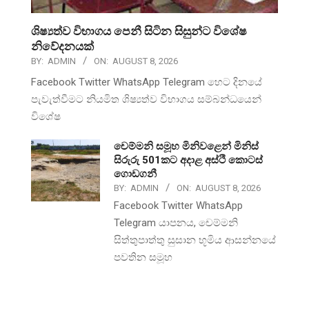
ශිෂ්‍යත්ව විභාගය පෙනී සිටින සිසුන්ට විශේෂ
නිවේදනයක්
BY:
ADMIN
ON:
AUGUST 8, 2026
Facebook Twitter WhatsApp Telegram හෙට දිනයේ
පැවැත්වීමට නියමිත ශිෂ්‍යත්ව විභාගය සම්බන්ධයෙන්
විශේෂ
චෙම්මනි සමූහ මිනිවළෙන් මිනිස්
සිරුරු 501කට අදාළ අස්ථි කොටස්
ගොඩගනී
BY:
ADMIN
ON:
AUGUST 8, 2026
Facebook Twitter WhatsApp
Telegram යාපනය, චෙම්මනි
සිත්තුපාත්තු සුසාන භූමිය ආසන්නයේ
පවතින සමූහ