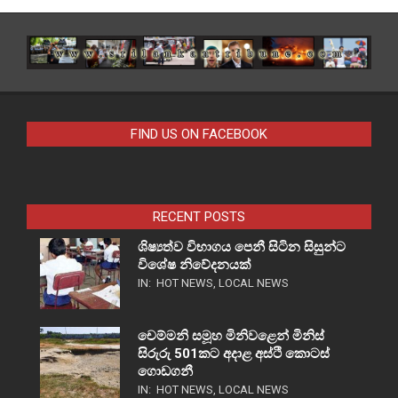
FIND US ON FACEBOOK
RECENT POSTS
ශිෂ්‍යත්ව විභාගය පෙනී සිටින සිසුන්ට
විශේෂ නිවේදනයක්
IN:
HOT NEWS
,
LOCAL NEWS
චෙම්මනි සමූහ මිනිවළෙන් මිනිස්
සිරුරු 501කට අදාළ අස්ථි කොටස්
ගොඩගනී
IN:
HOT NEWS
,
LOCAL NEWS