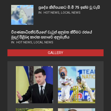
ප්‍රදේශ කිහිපයකට මි.මී 75 ඉක්ම වූ වැසි
IN:
HOT NEWS
,
LOCAL NEWS
විගණකාධිපතිවරියගේ වැටුප් අනුමත කිරීමට රජයේ
මුදල් පිළිබඳ කාරක සභාවේ අනුමැතිය
IN:
HOT NEWS
,
LOCAL NEWS
GALLERY