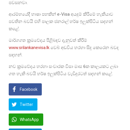
පවසනවා.
ආරම්භයේදී භාෂා පහකින් e-Visa අයදුම් කිරීමේ හැකියාව
පවතින බවයි එහි පාලක ජනරාල් හර්ෂ ඉලුක්පිටිය සඳහන්
කළේ.
මාර්ගගත ක්‍රමවේදය පිළිබඳව දැනුවත් කිරීම්
www.srilankanevisa.lk
වෙබ් අඩවිය හරහා සිදු කෙරෙන බවද
සඳහන්.
නව ක්‍රමවේදය හරහා සංචාරක වීසා මාස 6ක කාලයකට ලබා
ගත හැකි බවයි හර්ෂ ඉලුක්පිටිය වැඩිදුරටත් සඳහන් කළේ.
Facebook
Twitter
WhatsApp