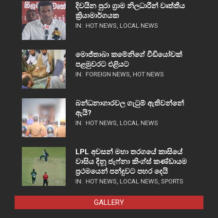
දිවයින පුරා ග්‍රාම නිලධාරීන් වෘත්තීය
ක්‍රියාමාර්ගයක
IN:
HOT NEWS
,
LOCAL NEWS
මොජ්තාබා කමේනිගේ වීඩියෝවක්
පළමුවරට එළියට
IN:
FOREIGN NEWS
,
HOT NEWS
බන්ධනාගාරවල ගැටුම් ඇතිවන්නේ
ඇයි?
IN:
HOT NEWS
,
LOCAL NEWS
LPL අවසන් මහා තරගයේ කාසියේ
වාසිය දිනූ ජැෆ්නා කිංග්ස් කණ්ඩායම
ප්‍රථමයෙන් පන්දුවට පහර දෙයි
IN:
HOT NEWS
,
LOCAL NEWS
,
SPORTS
GALLERY