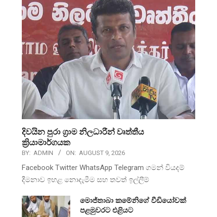
දිවයින පුරා ග්‍රාම නිලධාරීන් වෘත්තීය
ක්‍රියාමාර්ගයක
BY:
ADMIN
ON:
AUGUST 9, 2026
Facebook Twitter WhatsApp Telegram ගමන් වියදම්
දීමනාව ඉහළ නොදැමීම සහ තවත් ඉල්ලීම්
මොජ්තාබා කමේනිගේ වීඩියෝවක්
පළමුවරට එළියට