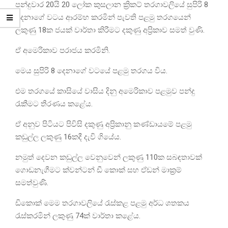
පන්දුවාර 20යි 20 ලෝක කුසලාන ක්‍රිකට් තරගාවලියේ සුපිරි 8
දෙනාගේ වටය ආරම්භ කරමින් පැවති පළමු තරගයෙන්
ලකුණු 18ක ජයක් වාර්තා කිරීමට දකුණු අප්‍රිකාව සමත් වුණි.
ඒ අමෙරිකාව පරාජය කරමිනි.
මෙය සුපිරි 8 දෙනාගේ වටයේ පළමු තරගය විය.
එම තරගයේ කාසියේ වාසිය දිනු අමෙරිකාව පළමුව පන්දු
රැකීමට තීරණය කළේය.
ඒ අනුව පිටියට පිවිසි දකුණු අප්‍රිකානු කණ්ඩායමේ පළමු
කඩුල්ල ලකුණු 16කදී දැවි ගියේය.
නමුත් දෙවන කඩුල්ල වෙනුවෙන් ලකුණු 110ක සබඳතාවක්
ගොඩනැගීමට ක්වන්ටන් ඩී කොක් සහ ඒඩන් මාක්‍රම්
සමත්වුණි.
ඩිකොක් මෙම තරගාවලියේ රැස්කළ පළමු අර්ධ ශතකය
රැස්කරමින් ලකුණු 74ක් වාර්තා කළේය.