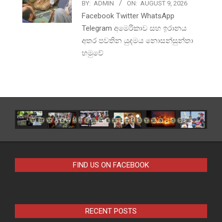
BY:
ADMIN
ON:
AUGUST 9, 2026
Facebook Twitter WhatsApp
Telegram අමෙරිකාව සහ ඉරානය
අතර පවතින යුදමය නොසන්සුන්තා
හමුවේ
FIND US ON FACEBOOK
RECENT POSTS