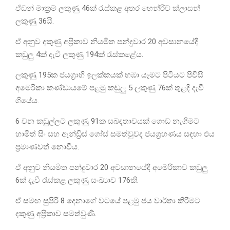
ඒඩන් මාක්‍රම් ලකුණු 46ක් රැස්කළ අතර හෙන්රිච් ක්ලාසන්
ලකුණු 36යි.
ඒ අනුව දකුණු අප්‍රිකාව නියමිත පන්දුවාර 20 අවසානයේදී
කඩුලු 4ක් දැවී ලකුණු 194ක් රැස්කළේය.
ලකුණු 195ක ජයග්‍රාහි ඉලක්කයක් හඹා යෑමට පිටියට පිවිසි
අමෙරිකා කණ්ඩායමේ පළමු කඩුලු 5 ලකුණු 76ක් තුළදි දැවී
ගියේය.
6 වන කඩුල්ලට ලකුණු 91ක සබඳතාවයක් ගොඩ නැගීමට
හාමිත් සිං සහ ඇන්ඩ්‍රිස් ගෝස් සමත්වුවද ජයග්‍රහණය සඳහා එය
ප්‍රමාණවත් නොවීය.
ඒ අනුව නියමිත පන්දුවාර 20 අවසානයේදී අමෙරිකාව කඩුලු
6ක් දැවී රැස්කළ ලකුණු සංඛ්‍යාව 176කි.
ඒ සමඟ සුපිරි 8 දෙනාගේ වටයේ පළමු ජය වාර්තා කිරීමට
දකුණු අප්‍රිකාව සමත්වුණි.