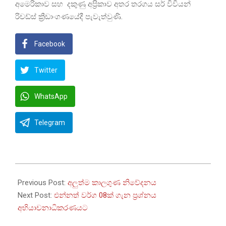
අමෙරිකාව සහ දකුණු අප්‍රිකාව අතර තරගය සර් විවියන්
රිචඩ්ස් ක්‍රීඩාංගණයේදී පැවැත්වුණි.
Facebook
Twitter
WhatsApp
Telegram
2024-
06-
Previous Post:
අලුත්ම කාලගුණ නිවේදනය
20
Next Post:
එන්නත් වර්ග 08ක් ගැන ප්‍රශ්නය
අභියාචනාධිකරණයට