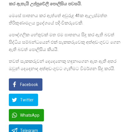
කර ඇතැයි උප්පුවේලී පොලිසිය පවසයි.
මෙසේ ඝාතනය කර ඇත්තේ අවුරුදු 41ක ඇලැස්මත්ත
තිරිකුණාමලය ප්‍රදේශයේ පදිංචිකරුවෙකි.
පෞද්ගලික හේතුවක් මත එම ඝාතනය සිදු කර ඇති බවත්
සිද්ධිය සම්බන්ධයෙන් එක් සැකකරුවෙකු අත්අඩංගුවට ගෙන
ඇති බවත් පොලිසිය කියයි.
තවත් සැකකරුවන් දෙදෙනෙකු හඳුනාගෙන ඇත ඇති අතර
ඔවුන් දෙදෙනාද අත්අඩංගුවට ගැනීමට විමර්ශන සිදු කරයි.
Facebook
Twitter
WhatsApp
Telegram