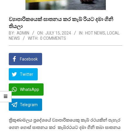
ව්‍යාපාරිකයෙක් ඝාතනය කර කැබ් රියට දමා ගිනි
තියලා
BY:
ADMIN
ON:
JULY 15, 2024
IN:
HOT NEWS
,
LOCAL
NEWS
WITH:
0 COMMENTS
Facebook
Twitter
WhatsApp
Telegram
ත්‍රිකුණාමලය ප්‍රදේශයේ ව්‍යාපාරිකයෙකු කැබ් රථයකින් පැහැර
ගෙන ගොස් ඝාතනය කර කැබ්රථයට දමා ගිනි තබා ඝාතනය