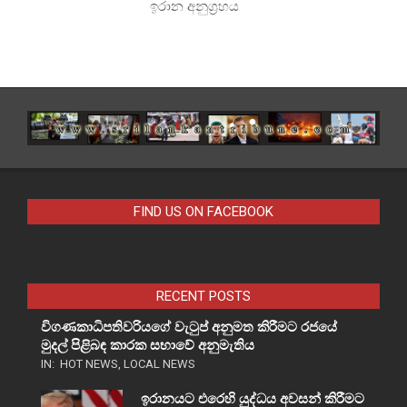
ඉරාන අනුග්‍රහය
FIND US ON FACEBOOK
RECENT POSTS
විගණකාධිපතිවරියගේ වැටුප් අනුමත කිරීමට රජයේ
මුදල් පිළිබඳ කාරක සභාවේ අනුමැතිය
IN:
HOT NEWS
,
LOCAL NEWS
ඉරානයට එරෙහි යුද්ධය අවසන් කිරීමට