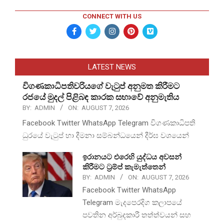
CONNECT WITH US
LATEST NEWS
විගණකාධිපතිවරියගේ වැටුප් අනුමත කිරීමට
රජයේ මුදල් පිළිබඳ කාරක සභාවේ අනුමැතිය
BY:
ADMIN
ON:
AUGUST 7, 2026
Facebook Twitter WhatsApp Telegram විගණකාධිපති
ධුරයේ වැටුප් හා දීමනා සම්බන්ධයෙන් දීර්ඝ වශයෙන්
ඉරානයට එරෙහි යුද්ධය අවසන්
කිරීමට ට්‍රම්ප් කැමැත්තෙන්
BY:
ADMIN
ON:
AUGUST 7, 2026
Facebook Twitter WhatsApp
Telegram මැදපෙරදිග කලාපයේ
පවතින අර්බුදකාරී තත්ත්වයන් සහ