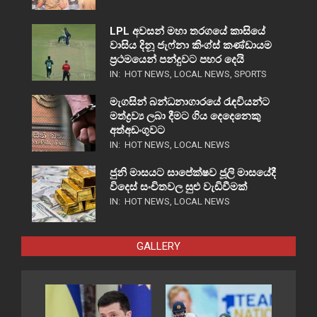
LPL අවසන් මහා තරගයේ කාසියේ
වාසිය දිනූ ජැෆ්නා කිංග්ස් කණ්ඩායම
ප්‍රථමයෙන් පන්දුවට පහර දෙයි
IN:
HOT NEWS
,
LOCAL NEWS
,
SPORTS
මැගසින් බන්ධනාගාරයේ රැඳවියන්ට
මත්ද්‍රව්‍ය ලබා දීමට ගිය දෙදෙනෙකු
අත්අඩංගුවට
IN:
HOT NEWS
,
LOCAL NEWS
ජුනි මාසයට සාපේක්ෂව ජූලි මාසයේදී
විදෙස් සංචිතවල සුළු වැඩිවීමක්
IN:
HOT NEWS
,
LOCAL NEWS
GALLERY