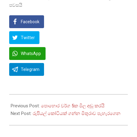
පවසයි
Facebook
Twitter
WhatsApp
Telegram
2024-
07-
Previous Post:
පොහොර වර්ග 5ක මිල අඩු කරයි
18
Next Post:
රුපියල් කෝටියක් ගන්න මිතුරාව පැහැරගෙන