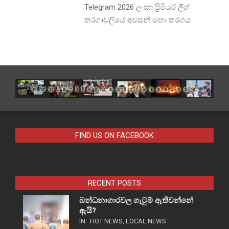
Telegram 2026 ලංකා ප්‍රිමීයර් ලීග්
තරගාවලියේ අවසන් මහා තරගය
FIND US ON FACEBOOK
RECENT POSTS
බන්ධනාගාරවල ගැටුම් ඇතිවන්නේ
ඇයි?
IN:
HOT NEWS
,
LOCAL NEWS