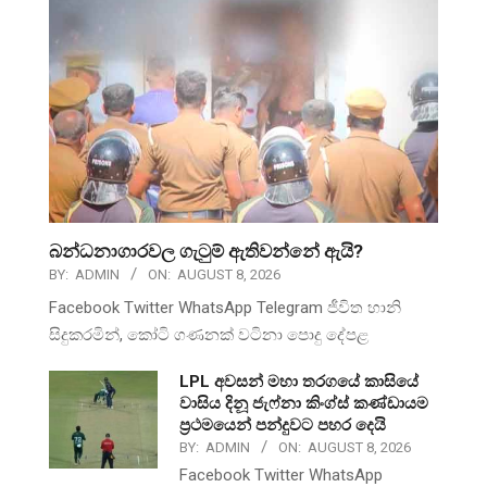
බන්ධනාගාරවල ගැටුම් ඇතිවන්නේ ඇයි?
BY:
ADMIN
ON:
AUGUST 8, 2026
Facebook Twitter WhatsApp Telegram ජීවිත හානි
සිදුකරමින්, කෝටි ගණනක් වටිනා පොදු දේපළ
LPL අවසන් මහා තරගයේ කාසියේ
වාසිය දිනූ ජැෆ්නා කිංග්ස් කණ්ඩායම
ප්‍රථමයෙන් පන්දුවට පහර දෙයි
BY:
ADMIN
ON:
AUGUST 8, 2026
Facebook Twitter WhatsApp