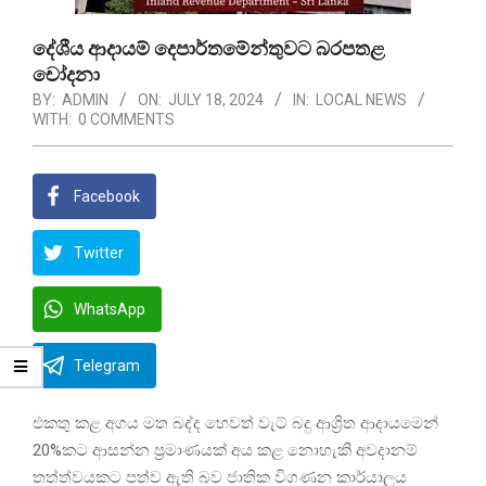
දේශීය ආදායම් දෙපාර්තමේන්තුවට බරපතළ
චෝදනා
BY:
ADMIN
ON:
JULY 18, 2024
IN:
LOCAL NEWS
WITH:
0 COMMENTS
Facebook
Twitter
WhatsApp
Telegram
එකතු කළ අගය මත බද්ද හෙවත් වැට් බදු ආශ්‍රිත ආදායමෙන්
20%කට ආසන්න ප්‍රමාණයක් අය කළ නොහැකි අවදානම්
තත්ත්වයකට පත්ව ඇති බව ජාතික විගණන කාර්යාලය