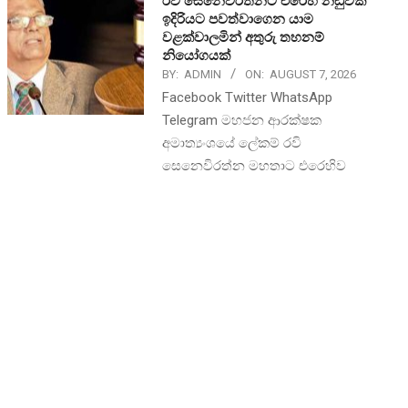
රවී සෙනෙවිරත්නට එරෙහි නඩුවක්
ඉදිරියට පවත්වාගෙන යාම
වළක්වාලමින් අතුරු තහනම්
නියෝගයක්
BY:
ADMIN
ON:
AUGUST 7, 2026
Facebook Twitter WhatsApp
Telegram මහජන ආරක්ෂක
අමාත්‍යංශයේ ලේකම් රවි
සෙනෙවිරත්න මහතාට එරෙහිව