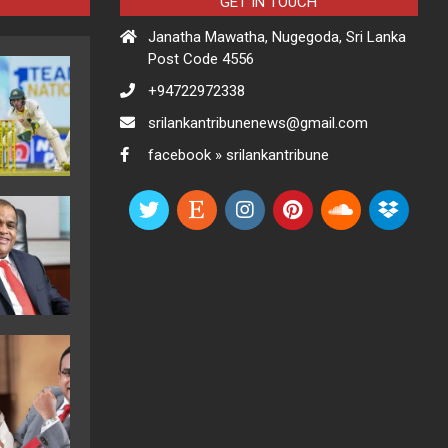
GET IN TOUCH
Janatha Mawatha, Nugegoda, Sri Lanka
Post Code 4556
+94722972338
srilankantribunenews@gmail.com
facebook » srilankantribune