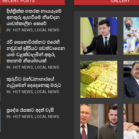
RECENT POSTS
GALLERY
දිස්ත්‍රික්ක හතරක නායයෑමේ
අනතුරු ඇඟවීමේ නිවේදන
යාවත්කාලීන කෙරේ
IN:
HOT NEWS
,
LOCAL NEWS
රවී සෙනෙවිරත්නට එරෙහි
නඩුවක් ඉදිරියට පවත්වාගෙන
යාම වළක්වාලමින් අතුරු
තහනම් නියෝගයක්
IN:
HOT NEWS
,
LOCAL NEWS
කුරුවිට බන්ධනාගාරයේ
ගැටුමෙන් දෙදෙනෙකු මරුට
IN:
HOT NEWS
,
LOCAL NEWS
ප්‍රදේශ රැසකට අදත් වැසි
IN:
HOT NEWS
,
LOCAL NEWS