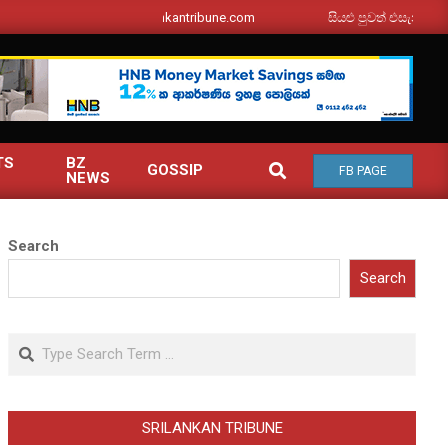
srilankantribune.com
සියළු පුවත් එසැනින් ඔබ වෙ
TS
BZ
SEARCH
GOSSIP
FB PAGE
NEWS
Search
Search
Search
SRILANKAN TRIBUNE