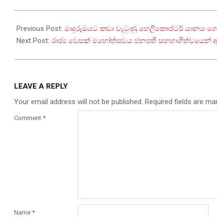
2025-
05-
Previous Post:
මාදුරුඔයට කඩා වැටුණු හෙලිකොප්ටර් යානය ග
10
Next Post:
රාජ්‍ය වෙසක් මහෝත්සවය ජනපති සහභාගිත්වයෙන් 
LEAVE A REPLY
Your email address will not be published.
Required fields are m
Comment
*
Name
*