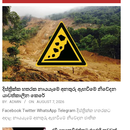
දිස්ත්‍රික්ක හතරක නායයෑමේ අනතුරු ඇඟවීමේ නිවේදන
යාවත්කාලීන කෙරේ
BY:
ADMIN
ON:
AUGUST 7, 2026
Facebook Twitter WhatsApp Telegram දිස්ත්‍රික්ක හතරකට
අදාළ නායයෑමේ අනතුරු ඇඟවීමේ නිවේදන ජාතික