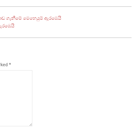
ොඩ ගැනීමේ මෙහෙයුම් ඇරඹෙයි
ඇරඹෙයි
arked
*