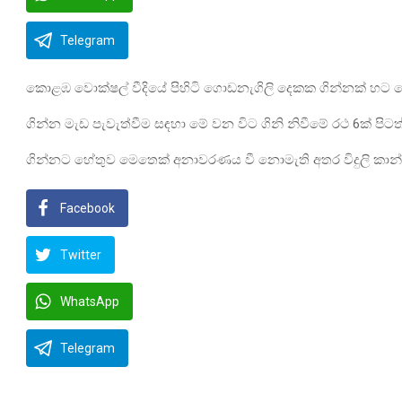
Telegram
කොළඹ වොක්ෂල් වීදියේ පිහිටි ගොඩනැගිලි දෙකක ගින්නක් හට ග
ගින්න මැඩ පැවැත්වීම සඳහා මේ වන විට ගිනි නිවීමේ රථ 6ක් පිට
ගින්නට හේතුව මෙතෙක් අනාවරණය වී නොමැති අතර විදුලි කාන
Facebook
Twitter
WhatsApp
Telegram