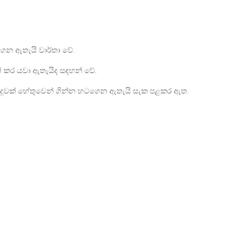
ෙන ඇතැයි වාර්තා වේ.
ත් කර යවා ඇතැයිද සඳහන් වේ.
්දුවක් හේතුවෙන් ගින්න හටගෙන ඇතැයි සැක පළකර ඇත.