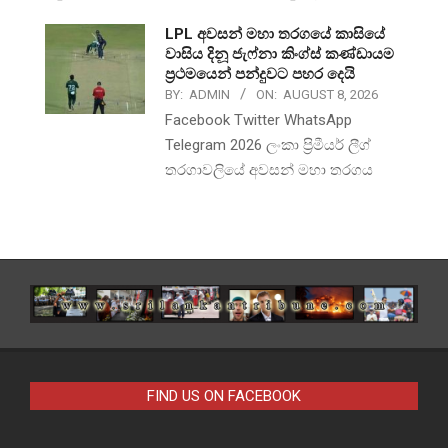
LPL අවසන් මහා තරගයේ කාසියේ
වාසිය දිනූ ජැෆ්නා කිංග්ස් කණ්ඩායම
ප්‍රථමයෙන් පන්දුවට පහර දෙයි
BY:
ADMIN
ON:
AUGUST 8, 2026
Facebook Twitter WhatsApp
Telegram 2026 ලංකා ප්‍රිමීයර් ලීග්
තරගාවලියේ අවසන් මහා තරගය
FIND US ON FACEBOOK