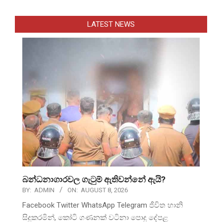
LATEST NEWS
බන්ධනාගාරවල ගැටුම් ඇතිවන්නේ ඇයි?
BY:
ADMIN
ON:
AUGUST 8, 2026
Facebook Twitter WhatsApp Telegram ජීවිත හානි
සිදුකරමින්, කෝටි ගණනක් වටිනා පොදු දේපළ