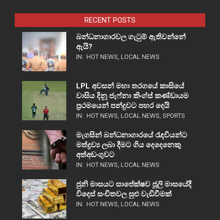
RECENT POSTS
බන්ධනාගාරවල ගැටුම් ඇතිවන්නේ
ඇයි?
IN:
HOT NEWS
,
LOCAL NEWS
LPL අවසන් මහා තරගයේ කාසියේ
වාසිය දිනූ ජැෆ්නා කිංග්ස් කණ්ඩායම
ප්‍රථමයෙන් පන්දුවට පහර දෙයි
IN:
HOT NEWS
,
LOCAL NEWS
,
SPORTS
මැගසින් බන්ධනාගාරයේ රැඳවියන්ට
මත්ද්‍රව්‍ය ලබා දීමට ගිය දෙදෙනෙකු
අත්අඩංගුවට
IN:
HOT NEWS
,
LOCAL NEWS
ජුනි මාසයට සාපේක්ෂව ජූලි මාසයේදී
විදෙස් සංචිතවල සුළු වැඩිවීමක්
IN:
HOT NEWS
,
LOCAL NEWS