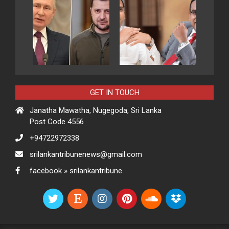
GET IN TOUCH
Janatha Mawatha, Nugegoda, Sri Lanka
Post Code 4556
+94722972338
srilankantribunenews@gmail.com
facebook » srilankantribune