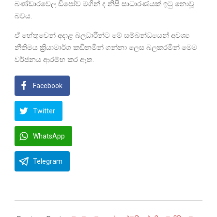
බණ්ඩාරවෙල ඩිපෝව මගින් ද නිසි සාධාරණයක් ඉටු නොවූ
බවය.
ඒ හේතුවෙන් අදාළ බලධාරීන්ට මේ සම්බන්ධයෙන් අවශ්‍ය
නීතිමය ක්‍රියාමාර්ග කඩිනමින් ගන්නා ලෙස බලකරමින් මෙම
වර්ජනය ආරම්භ කර ඇත.
Facebook
Twitter
WhatsApp
Telegram
2025-