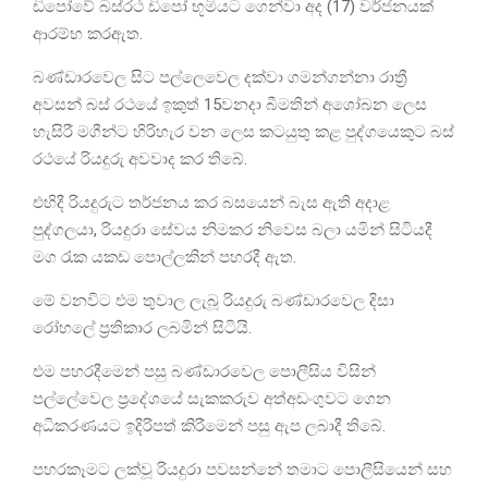
ඩිපෝවේ බස්රථ ඩිපෝ භූමියට ගෙන්වා අද (17) වර්ජනයක්
ආරම්භ කරඇත.
බණ්ඩාරවෙල සිට පල්ලෙවෙල දක්වා ගමන්ගන්නා රාත්‍රී
අවසන් බස් රථයේ ඉකුත් 15වනදා බීමතින් අශෝබන ලෙස
හැසිරී මගීන්ට හිරිහැර වන ලෙස කටයුතු කළ පුද්ගයෙකුට බස්
රථයේ රියදුරු අවවාද කර තිබේ.
එහිදී රියදුරුට තර්ජනය කර බසයෙන් බැස ඇති අදාළ
පුද්ගලයා, රියදුරා සේවය නිමකර නිවෙස බලා යමින් සිටියදී
මග රැක යකඩ පොල්ලකින් පහරදී ඇත.
මේ වනවිට එම තුවාල ලැබූ රියදුරු බණ්ඩාරවෙල දිසා
රෝහලේ ප්‍රතිකාර ලබමින් සිටියි.
එම පහරදීමෙන් පසු බණ්ඩාරවෙල පොලීසිය විසින්
පල්ලේවෙල ප්‍රදේශයේ සැකකරුව අත්අඩංගුවට ගෙන
අධිකරණයට ඉදිරිපත් කිරීමෙන් පසු ඇප ලබාදී තිබේ.
පහරකෑමට ලක්වූ රියදුරා පවසන්නේ තමාට පොලීසියෙන් සහ