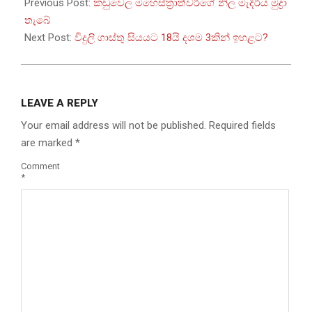
05-
Previous Post:
කඩුවෙල මහෙස්ත්‍රාත්වරිගේ නිල මැදිරිය මුද්‍රා
17
තැබේ
Next Post:
විදුලි ගාස්තු සියයට 18යි දශම 3කින් ඉහළට?
LEAVE A REPLY
Your email address will not be published.
Required fields
are marked
*
Comment
*