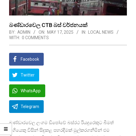
බණ්ඩාරවෙල CTB බස් වර්ජනයක්
BY:
ADMIN
ON:
MAY 17, 2025
IN:
LOCAL NEWS
WITH:
0 COMMENTS
Facebook
Twitter
WhatsApp
Telegram
බණ්ඩාරවෙල ලංගම ඩිපෝවේ බස්රථ රියදුරෙකුට බීමත්
මගියෙකු විසින් සිදුකළ පහරදීමක් මුල්කරගනිමින් එම