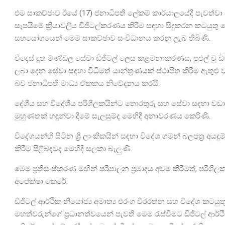
එම සාකච්ඡාව ඊයේ (17) ජනාධිපති ලේකම් කාර්යාලයේදී පැවත්වා ඇත
සැපයීමේ ක්‍රියාවලිය ඩිජිටල්කරණය කිරීම සඳහා සිදුකරන කටයුතු ව
සහයෝගයෙන් මෙම සාකච්ඡාව සංවිධානය කරනු ලැබ තිබිණි.
විදෙස් දූත මණ්ඩල සේවා ඩිජිටල් ලෙස කළමනාකරණය, පුළුල් වූ ඩිජ
ලබා දෙන සේවා සඳහා විධිමත් යාන්ත්‍රණයක් ස්ථාපිත කිරීම ඇතුළු 
බව ජනාධිපති මාධ්‍ය ඒකකය නිවේදනය කරයි.
දේශීය සහ විදේශීය පරිශීලකයින්ට තොරතුරු සහ සේවා සඳහා වඩා 
මුහුණතක් හඳුන්වා දීමේ සැලසුම්ද මෙහිදී අනාවරණය කෙරිණි.
විදේශයන්හි සිටින ශ්‍රී ලාංකිකයින් සඳහා විදේශ ගමන් බලපත්‍ර අයදු
කිරීම පිළිබඳවද මෙහිදී සලකා බැලුණි.
මෙම ප්‍රතිසංස්කරණ මඟින් පරිපාලන ප්‍රමාදය අවම කිරීමත්, පරිශීල
අපේක්ෂා කෙරේ.
ඩිජිටල් ආර්ථික නියෝජ්‍ය අමාත්‍ය එරංග වීරරත්න සහ විදේශ කටයුතු
මහත්වරුන්ගේ ප්‍රධානත්වයෙන් පැවති මෙම රැස්වීමට ඩිජිටල් ආර්ථි