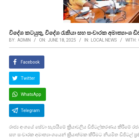
විදේශ කටයුතු, විදේශ රැකියා සහ සංචාරක අමාත්‍යාංශ ඩි
BY:
ADMIN
ON:
JUNE 18, 2025
IN:
LOCAL NEWS
WITH:
Facebook
Twitter
WhatsApp
Telegram
රාජ්‍ය අංශයේ සේවා සැපයීමේ ක්‍රියාවලිය ඩිජිටල්කරණය කිරීමේ ර
සහ සංචාරක අමාත්‍යාංශයෙන් ක්‍රියාත්මක කිරීමට නියමිත ඩිජිටල් 