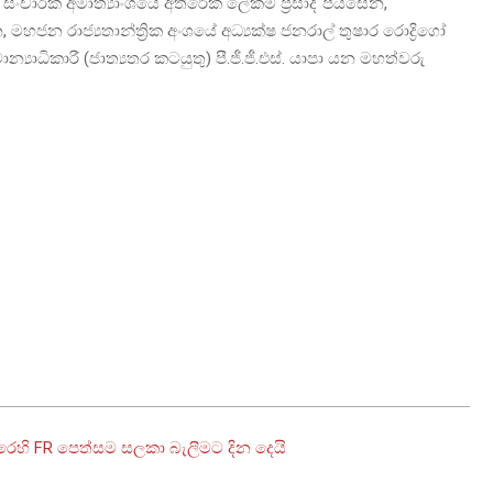
ංචාරක අමාත්‍යාංශයේ අතිරේක ලේකම් ප්‍රසාද් පියසේන,
හජන රාජ්‍යතාන්ත්‍රික අංශයේ අධ්‍යක්ෂ ජනරාල් තුෂාර රොද්‍රිගෝ
න්‍යාධිකාරී (ජාත්‍යතර කටයුතු) පී.ජී.ජී.එස්. යාපා යන මහත්වරු
රෙහි FR පෙත්සම සලකා බැලීමට දින දෙයි