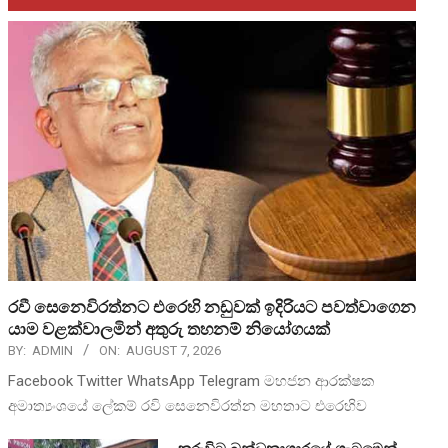
රවී සෙනෙවිරත්නට එරෙහි නඩුවක් ඉදිරියට පවත්වාගෙන
යාම වළක්වාලමින් අතුරු තහනම් නියෝගයක්
BY:
ADMIN
ON:
AUGUST 7, 2026
Facebook Twitter WhatsApp Telegram මහජන ආරක්ෂක
අමාත්‍යංශයේ ලේකම් රවි සෙනෙවිරත්න මහතාට එරෙහිව