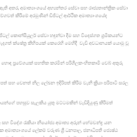
ි අතර, අමාත්‍යාංශයේ අභ්‍යන්තර සේවා සහ රාජ්‍යතාන්ත්‍රික සේවා
ේගවත් කිරීමේ අරමුණින් ඩිජිටල් ආර්ථික අමාත්‍යාංශයේද
ිටල් කොන්සියුලර් සේවා හඳුන්වා දීම සහ විදෙස්ගත ශ්‍රමිකයන්ට
වැදගත් ක්ෂේත්‍ර කිහිපයක් කෙරෙහි මෙහිදී වැඩි අවධානයක් යොමු වූ
හොඳ ප්‍රවේශයක් සහතික කරමින් පරිශීලක-හිතකාමී වෙබ් අතුරු
ම්පත් සහ වෙනත් නිල ලේඛන ඉදිරිපත් කිරීම වැනි ක්‍රියා පරිපාටි සරල
කයන්ගේ පහසුව සැලකිය යුතු මට්ටමකින් වැඩිදියුණු කිරීමත්
 සහ විදේශ රැකියා නියෝජ්‍ය අමාත්‍ය අරුන් හේමචන්ද්‍ර යන
ක අමාත්‍යාංශයේ ලේකම් වරුණ ශ්‍රී ධනපාල, ජනාධිපති ජ්‍යෙෂ්ඨ