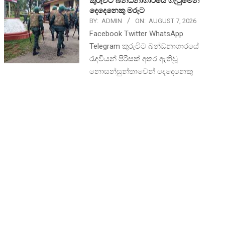
කුරුවිට බන්ධනාගාරයේ ගැටුමෙන්
දෙදෙනෙකු මරුට
BY:
ADMIN
ON:
AUGUST 7, 2026
Facebook Twitter WhatsApp
Telegram කුරුවිට බන්ධනාගාරයේ
රැඳවියන් පිරිසක් අතර ඇතිවූ
නොසන්සුන්තාවෙන් දෙදෙනෙකු