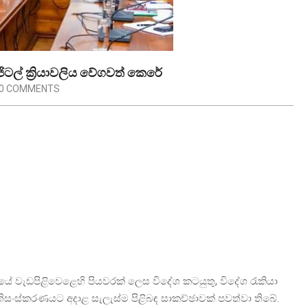
ජිටල් ක්‍රියාවලිය වේගවත් කෙරේ
0 COMMENTS
ජයේ වැඩපිළිවෙළෙහි පියවරක් ලෙස විදේශ කටයුතු, විදේශ රැකියා
ප්‍රතිසංස්කරණයට අදාළ සැලැස්ම පිළිබඳ සාකච්ඡාවක් පවත්වා තිබේ.