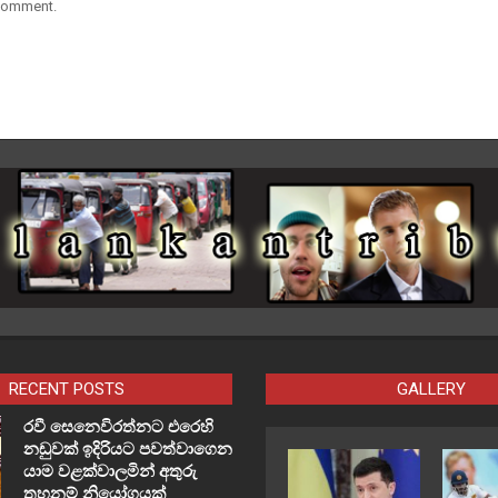
 comment.
RECENT POSTS
GALLERY
රවී සෙනෙවිරත්නට එරෙහි
නඩුවක් ඉදිරියට පවත්වාගෙන
යාම වළක්වාලමින් අතුරු
තහනම් නියෝගයක්