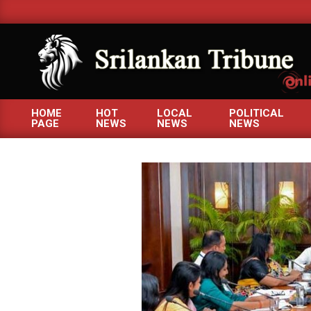
Skip
to
content
SRILANKANTRIBUNE.C
HOME
HOT
LOCAL
POLITICAL
PAGE
NEWS
NEWS
NEWS