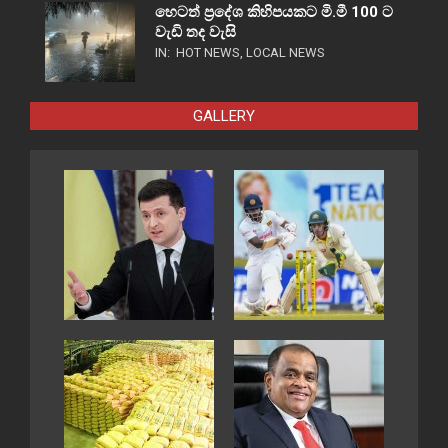
හෙටත් ප්‍රදේශ කිහිපයකට මි.මී 100 ට
වැඩි තද වැසි
IN:
HOT NEWS
,
LOCAL NEWS
GALLERY