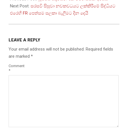
18
Next Post:
සරසවි සිසුවා නවකවධයට ලක්කිරීමේ සිද්ධියට
එරෙහි FR පෙත්සම සලකා බැලීමට දින දෙයි
LEAVE A REPLY
Your email address will not be published.
Required fields
are marked
*
Comment
*