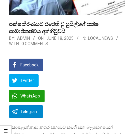
පක්ෂ තීරණයට එරෙහි වූ සුසිල්ගේ පක්ෂ
සාමාජිකත්වය අත්හිටුවයි
BY:
ADMIN
ON:
JUNE 18, 2025
IN:
LOCAL NEWS
WITH:
0 COMMENTS
Facebook
Twitter
WhatsApp
Telegram
කොළොන්නාව නගර සභාවට සමගි ජන බලවේගයෙන්