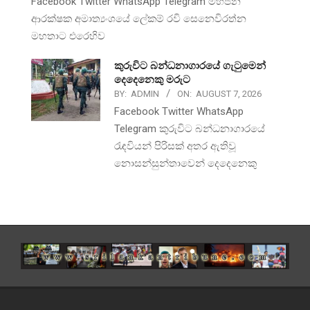
Facebook Twitter WhatsApp Telegram මහජන
ආරක්ෂක අමාත්‍යංශයේ ලේකම් රවි සෙනෙවිරත්න
මහතාට එරෙහිව
කුරුවිට බන්ධනාගාරයේ ගැටුමෙන්
දෙදෙනෙකු මරුට
BY:
ADMIN
ON:
AUGUST 7, 2026
Facebook Twitter WhatsApp
Telegram කුරුවිට බන්ධනාගාරයේ
රැඳවියන් පිරිසක් අතර ඇතිවූ
නොසන්සුන්තාවෙන් දෙදෙනෙකු