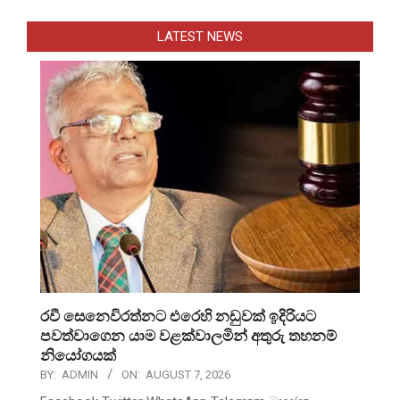
LATEST NEWS
රවී සෙනෙවිරත්නට එරෙහි නඩුවක් ඉදිරියට
පවත්වාගෙන යාම වළක්වාලමින් අතුරු තහනම්
නියෝගයක්
BY:
ADMIN
ON:
AUGUST 7, 2026