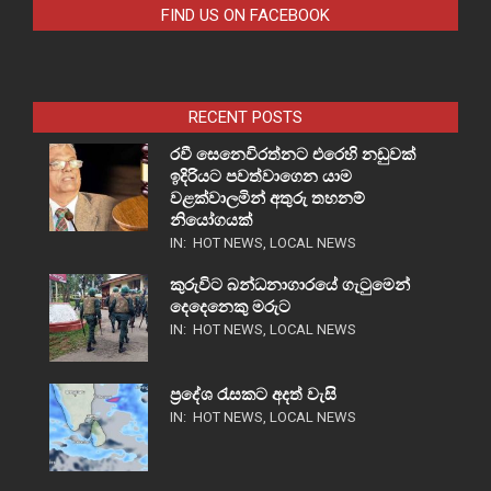
FIND US ON FACEBOOK
RECENT POSTS
රවී සෙනෙවිරත්නට එරෙහි නඩුවක්
ඉදිරියට පවත්වාගෙන යාම
වළක්වාලමින් අතුරු තහනම්
නියෝගයක්
IN:
HOT NEWS
,
LOCAL NEWS
කුරුවිට බන්ධනාගාරයේ ගැටුමෙන්
දෙදෙනෙකු මරුට
IN:
HOT NEWS
,
LOCAL NEWS
ප්‍රදේශ රැසකට අදත් වැසි
IN:
HOT NEWS
,
LOCAL NEWS