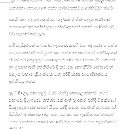
වැඩිම මනාපයෙන් තේරී පත්වූ නාරාහේන්පිගේ සුසිල් කුමාර
කොස්තා යන අයගේ පක්ෂ සාමාජිකත්වය අත්හිටුවා තිබේ.
සමගි ජන බලවේගයේ මහ ලේකම් රංජිත් මද්දුම බණ්ඩාර
මහතාගේ අත්සනින් යුතුව නිවේදනයක් නිකුත් කරමින් මේ
බව සඳහන් කර ඇත.
එහි වැඩිදුරටත් සඳහන්ව ඇත්තේ, සමගි ජන බලවේගය පක්ෂ
කළමනාකරණ කමිටුවේ සහ පක්ෂ කෘත්‍යාධිකාරී මණ්ඩලයේ
තීරණයට අනුකූලව කොළොන්නාව නගර සභාවේ සභාපති
හා උපසභාපති පත්කිරීමේ දී කටයුතු නොකිරීම හේතුවෙන්
එලෙස වහාම ක්‍රියාත්මක වන පරිදි පක්ෂ සාමාජිකත්වය
අත්හිටවූ බවය.
අද (18) උදෑසන පළමු වරට රැස්වූ කොළොන්නාව නගර
සභාවේ දී උණුසුම් තත්ත්වයක් ඇති වූ අතර, එහිදී විපක්ෂයේ
සියලුදෙනා සභාවෙන් පිටව යද්දි මොහු පමණක් සභාවේ රැඳී
සිටිමින් ජාතික ජන බලවේගයට සහාය දැක්වීම හේතුවෙන්
කොළොන්නාව නගර සභාවේ බලය ජාතික ජන බලවේගයට
හිමිවුණි.