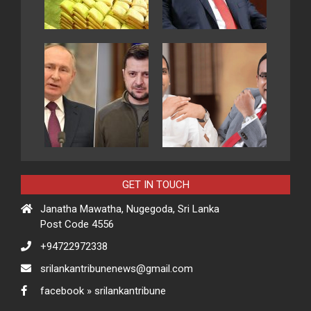
GET IN TOUCH
Janatha Mawatha, Nugegoda, Sri Lanka
Post Code 4556
+94722972338
srilankantribunenews@gmail.com
facebook » srilankantribune