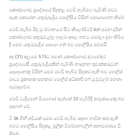
කොස්ගොඩ ප්‍රදේශයේ සිදුකළ වෙඩි තැබීමට පැමිණි බවට
සැක කෙරෙන යතුරුපැදිය පොලීසිය විසින් සොයාගෙන තිබේ.
වෙඩි තැබීම සිදු වූ ස්ථානයේ සිට කිලෝමීටර් 6ක් පමන දුරින්
කොස්ගොඩ අතුරුවැල්ල පාලම අසල ගඟට පෙරලා දමා තිබිය
දී මෙම යතුරුපැදිය සොයා ගත් බව පොලීසිය පවසයි.
අද (31) අලුයම 5.15ට පමණ කොස්ගොඩ දූවමෝදර
ප්‍රදේශයේදී යතුරුපැදියකින් පැමිණි නාදුනන තුවක්කරුවන්
දෙදෙනෙකු විසින් මෙම වෙඩි තැබීම සිදුකර ඇති බව පොලිස්
මාධ්‍ය ප්‍රකාශක සහකාර පොලිස් අධිකාරි එෆ්.යු.වුට්ලර් මහතා
පැවසුවේය.
වෙඩි වැදීමෙන් මියගොස් ඇත්තේ 23 හැවිරිදි තරුණයෙකු බව
සඳහන් වේ.
ටී 56 ගිනි අවියක් මෙම වෙඩි තැබීම සඳහා භාවිත කර ඇති
බවට පොලීසිය සිදුකළ මූලික විමර්ශනවලින් අනාවරණය වී
තිබේ.