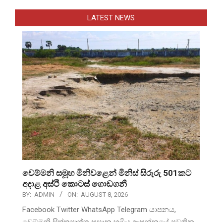
LATEST NEWS
චෙම්මනි සමූහ මිනිවළෙන් මිනිස් සිරුරු 501කට
අදාළ අස්ථි කොටස් ගොඩගනී
BY:
ADMIN
ON:
AUGUST 8, 2026
Facebook Twitter WhatsApp Telegram යාපනය,
චෙම්මනි සිත්තුපාත්තු සුසාන භූමිය ආසන්නයේ පවතින