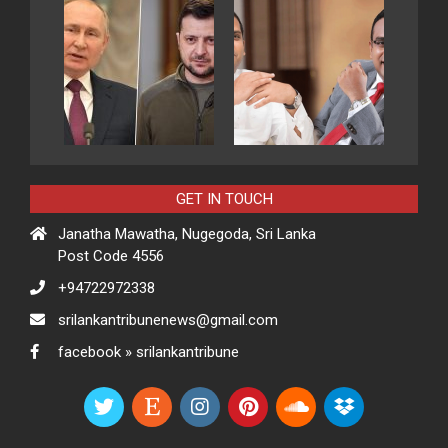
GET IN TOUCH
Janatha Mawatha, Nugegoda, Sri Lanka
Post Code 4556
+94722972338
srilankantribunenews@gmail.com
facebook » srilankantribune