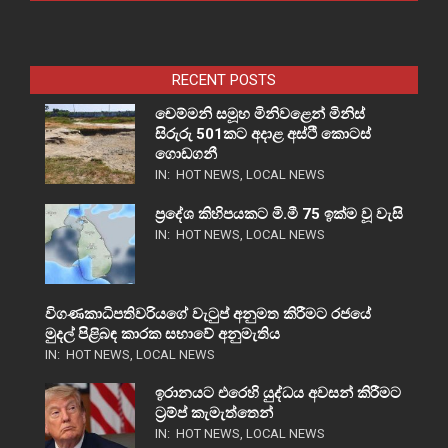
RECENT POSTS
චෙම්මනි සමූහ මිනිවළෙන් මිනිස්
සිරුරු 501කට අදාළ අස්ථි කොටස්
ගොඩගනී
IN:
HOT NEWS
,
LOCAL NEWS
ප්‍රදේශ කිහිපයකට මි.මී 75 ඉක්ම වූ වැසි
IN:
HOT NEWS
,
LOCAL NEWS
විගණකාධිපතිවරියගේ වැටුප් අනුමත කිරීමට රජයේ
මුදල් පිළිබඳ කාරක සභාවේ අනුමැතිය
IN:
HOT NEWS
,
LOCAL NEWS
ඉරානයට එරෙහි යුද්ධය අවසන් කිරීමට
ට්‍රම්ප් කැමැත්තෙන්
IN:
HOT NEWS
,
LOCAL NEWS