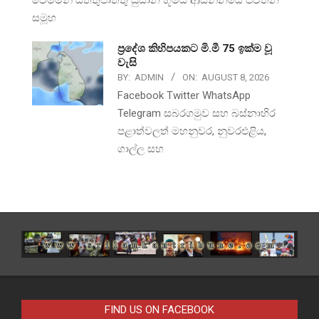
සමූහ
ප්‍රදේශ කිහිපයකට මි.මී 75 ඉක්ම වූ
වැසි
BY:
ADMIN
ON:
AUGUST 8, 2026
Facebook Twitter WhatsApp
Telegram සබරගමුව සහ බස්නාහිර
පළාත්වලත් මහනුවර, නුවරඑළිය,
ගාල්ල සහ
FIND US ON FACEBOOK