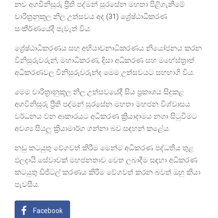
නව අගවිනිසුරු ප්‍රීති පද්මන් සූරසේන මහතා පිළිගැනීමේ
චාරිත්‍රනුකූල නිල උත්සවය අද (31) ශ්‍රේෂ්ඨාධිකරණ
සංකීර්ණයේදී පැවැත් විය.
ශ්‍රේෂ්ඨාධිකරණය සහ අභියාචනාධිකරණය නියෝජනය කරන
විනිසුරුවරුන්, මහාධිකරණ, දිසා අධිකරණ සහ මහේස්ත්‍රාත්
අධිකරණවල විනිසුරුවරුන්ද මෙම උත්සවයට සහභාගි විය.
මෙම චාරිත්‍රානුකූල නිල උත්සවයේදී සිය ප්‍රකාශය සිදුකළ
අගවිනිසුරු ප්‍රීති පද්මන් සූරසේන මහතා මහජන විශ්වාසය
වර්ධනය වන ආකාරයට අධිකරණ ක්‍රියාදාමය නගා සිටුවීමට
අවශ්‍ය සියලු ක්‍රියාමාර්ග ගන්නා බව සඳහන් කළේය.
නඩු කටයුතු වේගවත් කිරීම මෙන්ම අධිකරණ පද්ධතිය තුළ
ඵලදායි සේවාවක් මහජනතාව වෙත ලබාදීම සඳහා අධිකරණ
කටයුතු ඩිජිටල් කරණය කිරීම වේගවත් කරන බවත් ඔහු කියා
පැවසීය.
Facebook