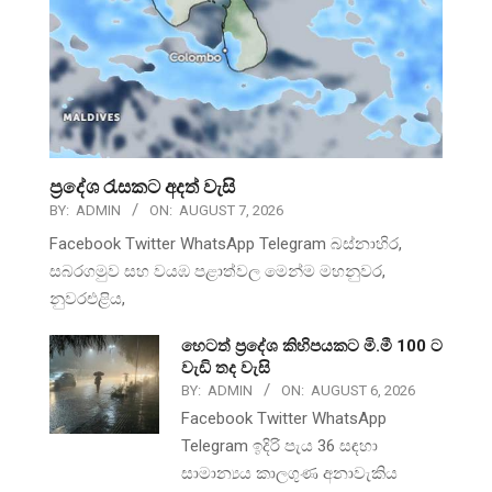
ප්‍රදේශ රැසකට අදත් වැසි
BY:
ADMIN
ON:
AUGUST 7, 2026
Facebook Twitter WhatsApp Telegram බස්නාහිර,
සබරගමුව සහ වයඹ පළාත්වල මෙන්ම මහනුවර,
නුවරඑළිය,
හෙටත් ප්‍රදේශ කිහිපයකට මි.මී 100 ට
වැඩි තද වැසි
BY:
ADMIN
ON:
AUGUST 6, 2026
Facebook Twitter WhatsApp
Telegram ඉදිරි පැය 36 සඳහා
සාමාන්‍යය කාලගුණ අනාවැකිය