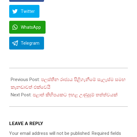
Twitter
WhatsApp
Telegram
2025-
07-
Previous Post:
පලස්තීන රාජ්‍යය පිළිගැනීමේ සැලැස්ම සමඟ
31
කැනඩාවත් එක්වෙයි
Next Post:
පළාත් කිහිපයකට ඉහළ උණුසුම් තත්ත්වයක්
LEAVE A REPLY
Your email address will not be published.
Required fields