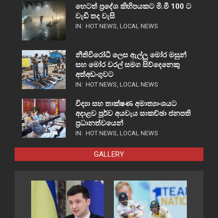
හෙටත් ප්‍රදේශ කිහිපයකට මි.මී 100 ට
වැඩි තද වැසි
IN:
HOT NEWS
,
LOCAL NEWS
නීතිවිරෝධී ලෙස ඇල්ලූ මෝර මසුන්
සහ මෝර වරල් සමග සිව්දෙනෙකු
අත්අඩංගුවට
IN:
HOT NEWS
,
LOCAL NEWS
විද්‍යා සහ තාක්ෂණ අමාත්‍යාංශයට
අදාළව පූර්ව අයවැය සාකච්ඡා ජනපති
ප්‍රධානත්වයෙන්
IN:
HOT NEWS
,
LOCAL NEWS
GALLERY