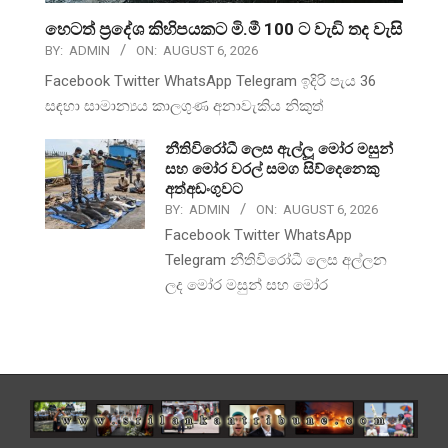
හෙටත් ප්‍රදේශ කිහිපයකට මි.මී 100 ට වැඩි තද වැසි
BY:
ADMIN
ON:
AUGUST 6, 2026
Facebook Twitter WhatsApp Telegram ඉදිරි පැය 36
සඳහා සාමාන්‍යය කාලගුණ අනාවැකිය නිකුත්
නීතිවිරෝධී ලෙස ඇල්ලූ මෝර මසුන්
සහ මෝර වරල් සමග සිව්දෙනෙකු
අත්අඩංගුවට
BY:
ADMIN
ON:
AUGUST 6, 2026
Facebook Twitter WhatsApp
Telegram නීතිවිරෝධී ලෙස අල්ලන
ලද මෝර මසුන් සහ මෝර