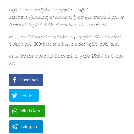
දෙමටගොඩ පොලීසියට අනුයුක්ත පොලිස්
කොස්තාපල්වරයෙකු දෙමටගොඩ දී, කොළඹ නගරයේ සුරාබදු
ඒකකයේ නිලධාරීන් විසින් අත්අඩංගුවට ගෙන තිබේ.
අදාළ පොලිස් කොස්තාපල්වරයා නිල ඇඳුමින් සිටිය දීම අයිස්
මත්ද්‍රව්‍ය ග්‍රෑම් 200ක් සමඟ මෙලෙස අත්අඩංගුවට පත්ව ඇත.
අදාළ මත්ද්‍රව්‍ය තොගයේ වටිනාකම රු ලක්ෂ 25ක් බවද වාර්තා
වේ.
Facebook
Twitter
WhatsApp
Telegram