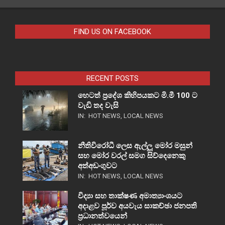
FIND US ON FACEBOOK
RECENT POSTS
හෙටත් ප්‍රදේශ කිහිපයකට මි.මී 100 ට
වැඩි තද වැසි
IN:
HOT NEWS
,
LOCAL NEWS
නීතිවිරෝධී ලෙස ඇල්ලූ මෝර මසුන්
සහ මෝර වරල් සමග සිව්දෙනෙකු
අත්අඩංගුවට
IN:
HOT NEWS
,
LOCAL NEWS
විද්‍යා සහ තාක්ෂණ අමාත්‍යාංශයට
අදාළව පූර්ව අයවැය සාකච්ඡා ජනපති
ප්‍රධානත්වයෙන්