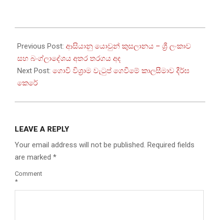
2025-
12-
Previous Post:
ආසියානු යොවුන් කුසලානය – ශ්‍රී ලංකාව
17
සහ බංග්ලාදේශය අතර තරගය අද
Next Post:
ගොවි විශ්‍රාම වැටුප් ගෙවීමේ කාලසීමාව දීර්ඝ
කෙරේ
LEAVE A REPLY
Your email address will not be published.
Required fields
are marked
*
Comment
*