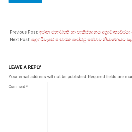
2026-
04-
Previous Post:
ඉරාන ජනාධිපති හා පාකිස්තානය අග්‍රාමාත්‍යවරය
20
Next Post:
ග්‍රෙගරිවැවේ සංචාරක බෝට්ටු සේවාව නියාමනයට සැ
LEAVE A REPLY
Your email address will not be published.
Required fields are m
Comment
*