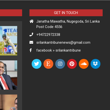
GET IN TOUCH
Janatha Mawatha, Nugegoda, Sri Lanka
Post Code 4556
+94722972338
srilankantribunenews@gmail.com
facebook » srilankantribune