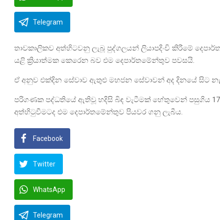
Telegram
තාවකාලිකව අත්හිටවනු ලැබූ පුද්ගලයන් ලියාපදිංචි කිරීමේ දෙපාර්
යළි ක්‍රියාත්මක කෙරෙන බව එම දෙපාර්තමේන්තුව පවසයි.
ඒ අනුව එක්දින සේවාව ඇතුළු මහජන සේවාවන් අද දිනයේ සිට නැව
පරිගණක පද්ධතියේ ඇතිවූ හදිසි බිඳ වැටීමක් හේතුවෙන් පසුගිය 
අත්හිටුවීමටද එම දෙපාර්තමේන්තුව පියවර ගනු ලැබීය.
Facebook
Twitter
WhatsApp
Telegram