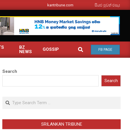
srilankantribune.com
සියළු පුවත් එසැනින් ඔබ වෙත
TS
BZ
SEARCH
GOSSIP
FB PAGE
NEWS
Search
Search
Search
SRILANKAN TRIBUNE