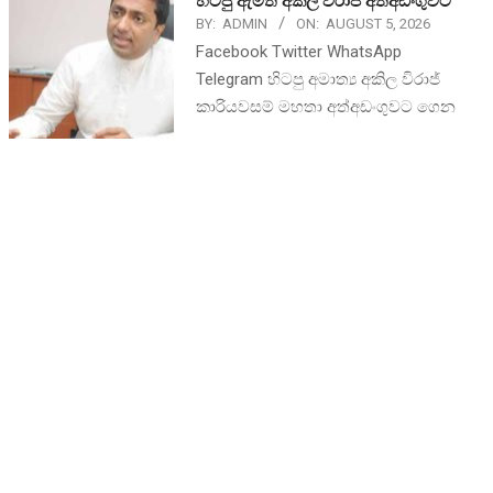
හිටපු ඇමති අකිල විරාජ් අත්අඩංගුවට
BY:
ADMIN
ON:
AUGUST 5, 2026
Facebook Twitter WhatsApp
Telegram හිටපු අමාත්‍ය අකිල විරාජ්
කාරියවසම් මහතා අත්අඩංගුවට ගෙන