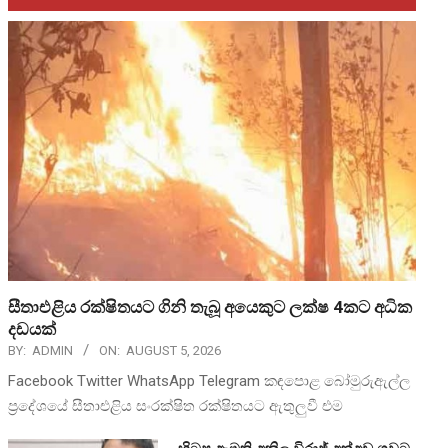
සීතාඑළිය රක්ෂිතයට ගිනි තැබූ අයෙකුට ලක්ෂ 4කට අධික
දඩයක්
BY:
ADMIN
ON:
AUGUST 5, 2026
Facebook Twitter WhatsApp Telegram කඳපොළ බෝමුරුඇල්ල
ප්‍රදේශයේ සීතාඑළිය සංරක්ෂිත රක්ෂිතයට ඇතුලුවී එම