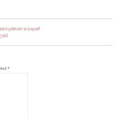
ා අතර දුරකථන සංවාදයක්
ලසුම්
arked
*