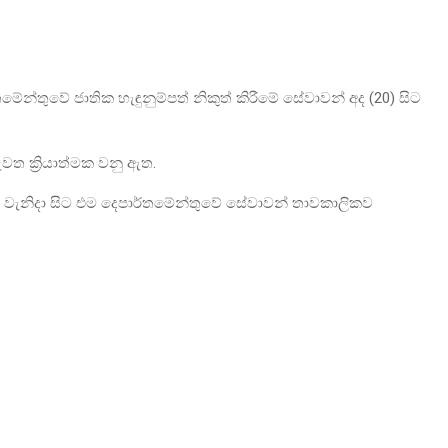
තමේන්තුවේ ජාතික හැඳුනුම්පත් නිකුත් කිරීමේ සේවාවන් අද (20) සිට
ත ක්‍රියාත්මක වනු ඇත.
17 වැනිදා සිට එම දෙපාර්තමේන්තුවේ සේවාවන් තාවකාලිකව