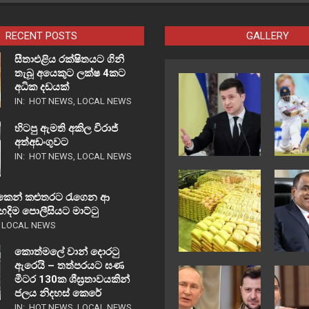
RECENT POSTS
GALLERY
සීතාඑළිය රක්ෂිතයට ගිනි
තැබූ අයෙකුට ලක්ෂ 4කට
අධික දඩයක්
IN:
HOT NEWS
,
LOCAL NEWS
හිටපු ඇමති අකිල විරාජ්
අත්අඩංගුවට
IN:
HOT NEWS
,
LOCAL NEWS
් එකෙන් කළුතරට රැගෙන ආ
දිම පොලීසියට මාට්ටු
,
LOCAL NEWS
කොත්මලේ වාන් දොරටු
ඇරෙයි – තත්පරයට ඝණ
මීටර 130ක ශීඝ්‍රතාවයකින්
ජලය නිදහස් කෙරේ
IN:
HOT NEWS
,
LOCAL NEWS