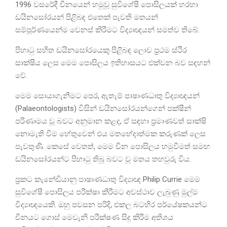
1996 වසරේදී චීනයෙන් හමුවූ සුවිශේෂී පොසිලයක් හරහා
ඩයිනසෝරයන් පිළිබඳ එතෙක් පැවති මතයන්
සම්පූර්ණයෙන්ම වෙනස් කිරීමට විද්‍යාඥයන් සමත්ව තිබේ.
පිහාටු සහිත ඩයිනසෝරයෙකු පිළිබඳ ලොව ප්‍රථම ස්ථිර
සාක්ෂිය ලෙස මෙම පොසිලය ඉතිහාසයට එක්වන බව සඳහන්
වේ.
මෙම සොයාගැනීමට පෙර, ඇතැම් පාෂාණධාතු විද්‍යාඥයන්
(Palaeontologists) විසින් ඩයිනසෝරයන්ගෙන් පක්ෂීන්
පරිණාමය වූ බවට අනුමාන කළද, ඒ සඳහා ප්‍රමාණවත් සාක්ෂි
නොමැති වීම හේතුවෙන් එය මතභේදාත්මක කරුණක් ලෙස
පැවතුණි. කෙසේ වෙතත්, මෙම චීන පොසිලය හමුවීමත් සමඟ
ඩයිනසෝරයන්ට පිහාටු තිබූ බවට වූ මතය තහවුරු විය.
ප්‍රකට කැනේඩියානු පාෂාණධාතු විද්‍යාඥ Philip Currie මෙම
සුවිශේෂී පොසිලය පරීක්ෂා කිරීමට අවස්ථාව ලැබුණු මුල්ම
විද්‍යාඥයෙකි. ඔහු පවසන පරිදි, එකල බටහිර පර්යේෂකයන්ට
චීනයට ගොස් මෙවැනි පරීක්ෂණ සිදු කිරීම අතිශය