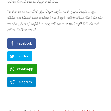
අභියෝගාත්මක කටයුත්තක් විය.
“මෙම සොයාගැනීම මුළු විද්‍යා ලෝකයම උඩුයටිකුරු කළා.
ඩයිනසෝරයන් සහ පක්ෂීන් අතර ඇති සම්බන්ධය මින් මනාව
තහවුරු වුණා,” යැයි විද්‍යාඥ කරී සඳහන් කර ඇති බව විදෙස්
පුවත් වාර්තා කරයි.
Facebook
Twitter
WhatsApp
Telegram
2026-