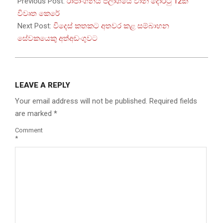
05-
Previous Post:
රාජාංගනය ජලාශයේ වාන් දොරටු 12ක්
12
විවෘත කෙරේ
Next Post:
විදෙස් කතකට අතවර කළ සම්බාහන
සේවකයෙකු අත්අඩංගුවට
LEAVE A REPLY
Your email address will not be published.
Required fields
are marked
*
Comment
*