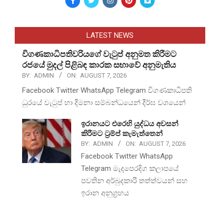
LATEST NEWS
විගණකාධිපතිවරියගේ වැටුප් අනුමත කිරීමට
රජයේ මුදල් පිළිබඳ කාරක සභාවේ අනුමැතිය
BY:
ADMIN
ON:
AUGUST 7, 2026
Facebook Twitter WhatsApp Telegram විගණකාධිපති
ධුරයේ වැටුප් හා දීමනා සම්බන්ධයෙන් දීර්ඝ වශයෙන්
ඉරානයට එරෙහි යුද්ධය අවසන්
කිරීමට ට්‍රම්ප් කැමැත්තෙන්
BY:
ADMIN
ON:
AUGUST 7, 2026
Facebook Twitter WhatsApp
Telegram මැදපෙරදිග කලාපයේ
පවතින අර්බුදකාරී තත්ත්වයන් සහ
ඉරාන අනුග්‍රහය