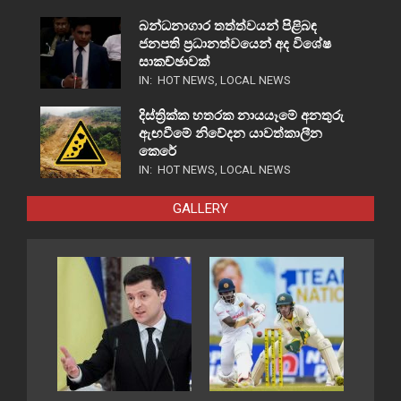
බන්ධනාගාර තත්ත්වයන් පිළිබඳ
ජනපති ප්‍රධානත්වයෙන් අද විශේෂ
සාකච්ඡාවක්
IN:
HOT NEWS
,
LOCAL NEWS
දිස්ත්‍රික්ක හතරක නායයෑමේ අනතුරු
ඇඟවීමේ නිවේදන යාවත්කාලීන
කෙරේ
IN:
HOT NEWS
,
LOCAL NEWS
GALLERY