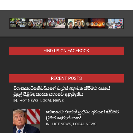
FIND US ON FACEBOOK
RECENT POSTS
විගණකාධිපතිවරියගේ වැටුප් අනුමත කිරීමට රජයේ
මුදල් පිළිබඳ කාරක සභාවේ අනුමැතිය
IN:
HOT NEWS
,
LOCAL NEWS
ඉරානයට එරෙහි යුද්ධය අවසන් කිරීමට
ට්‍රම්ප් කැමැත්තෙන්
IN:
HOT NEWS
,
LOCAL NEWS