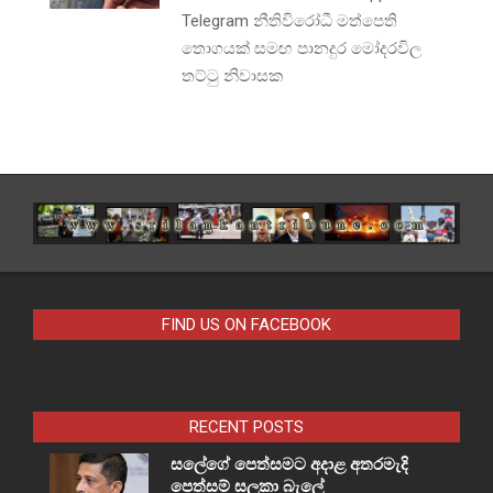
Telegram නීතිවිරෝධී මත්පෙති
තොගයක් සමඟ පානදුර මෝදරවිල
තට්ටු නිවාසක
FIND US ON FACEBOOK
RECENT POSTS
සලේගේ පෙත්සමට අදාළ අතරමැදි
පෙත්සම් සලකා බැලේ