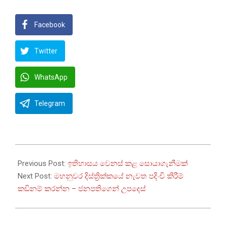
Facebook
Twitter
WhatsApp
Telegram
2026-
05-
Previous Post:
ඉතිහාසය වෙනස් කළ සොයාගැනීමක්
12
Next Post:
මහනුවර දිස්ත්‍රික්කයේ නැවත පදිංචි කිරීම්
කඩිනම් කරන්න – ජනපතිගෙන් උපදෙස්