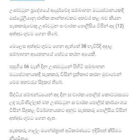
උණවටුන ප්‍රදේශයේ ආයුර්වේද සම්බාහන මධ්‍යස්ථානයකදී
ඔස්ට්‍රේලියානු ජාතික කාන්තාවකට අතවර කළ බව කියන
සැකකරුවෙකු උණවටුන සංචාරක පොලීසිය විසින් අද (12)
අත්අඩංගුවට ගෙන තිබේ.
මෙලෙස අත්අඩංගුවට ගෙන ඇත්තේ 38 හැවිරිදි අදාළ
සම්බාහන ආයතනයේ සේවය කරන අයෙකි.
පසුගිය 06 වැනි දින උණවටුනේ පිහිටි සම්බාහන
මධ්‍යස්ථානයකදී සැකකරු විසින් ප්‍රතිකාර කරන මුවාවෙන්
මෙම අතවරය සිදුකර තිබේ.
සිද්ධිය සම්බන්ධයෙන් අද දින සංචාරක පොලිස් කොට්ඨාසයට
ලද පැමිණිල්ලක් මත උණවටුන සංචාරක පොලිස් කාර්යාංශය
විසින් සිදුකළ විමර්ශනයකට අනුව සැකකරු පොලීසිය විසින්
අත්අඩංගුවට ගෙන ඇත.
සැකකරු ගාල්ල මහේස්ත්‍රාත් අධිකරණයට ඉදිරිපත් කිරීමට
නියමිතය.