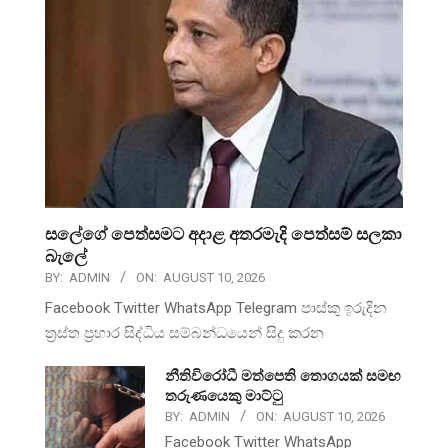
සලේගේ පෙත්සමට අදාළ අතරමැදි පෙත්සම් සලකා
බැලේ
BY:
ADMIN
ON:
AUGUST 10, 2026
Facebook Twitter WhatsApp Telegram පාස්කු ඉරුදින
ත්‍රස්ත ප්‍රහාර සිද්ධිය සම්බන්ධයෙන් සිදු කරන
නීතිවිරෝධී මත්පෙති තොගයක් සමඟ
තරුණයෙකු මාට්ටු
BY:
ADMIN
ON:
AUGUST 10, 2026
Facebook Twitter WhatsApp