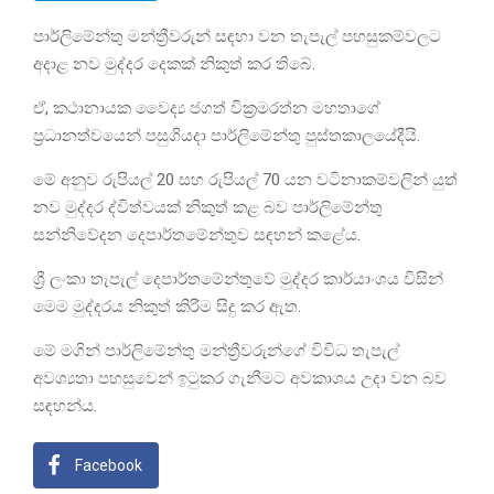
පාර්ලිමේන්තු මන්ත්‍රීවරුන් සඳහා වන තැපැල් පහසුකම්වලට
අදාළ නව මුද්දර දෙකක් නිකුත් කර තිබේ.
ඒ, කථානායක වෛද්‍ය ජගත් වික්‍රමරත්න මහතාගේ
ප්‍රධානත්වයෙන් පසුගියදා පාර්ලිමේන්තු පුස්තකාලයේදීයි.
මේ අනුව රුපියල් 20 සහ රුපියල් 70 යන වටිනාකම්වලින් යුත්
නව මුද්දර ද්විත්වයක් නිකුත් කළ බව පාර්ලිමේන්තු
සන්නිවේදන දෙපාර්තමේන්තුව සඳහන් කළේය.
ශ්‍රී ලංකා තැපැල් දෙපාර්තමේන්තුවේ මුද්දර කාර්යාංශය විසින්
මෙම මුද්දරය නිකුත් කිරීම සිදු කර ඇත.
මේ මගින් පාර්ලිමේන්තු මන්ත්‍රීවරුන්ගේ විවිධ තැපැල්
අවශ්‍යතා පහසුවෙන් ඉටුකර ගැනීමට අවකාශය උදා වන බව
සඳහන්ය.
Facebook