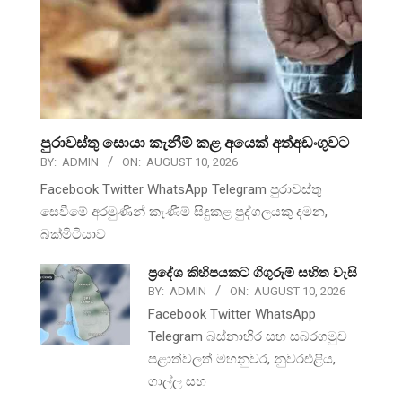
පුරාවස්තු සොයා කැනීම් කළ අයෙක් අත්අඩංගුවට
BY:
ADMIN
ON:
AUGUST 10, 2026
Facebook Twitter WhatsApp Telegram පුරාවස්තු
සෙවීමේ අරමුණින් කැණීම් සිදුකළ පුද්ගලයකු දමන,
බක්මිටියාව
ප්‍රදේශ කිහිපයකට ගිගුරුම් සහිත වැසි
BY:
ADMIN
ON:
AUGUST 10, 2026
Facebook Twitter WhatsApp
Telegram බස්නාහිර සහ සබරගමුව
පළාත්වලත් මහනුවර, නුවරඑළිය,
ගාල්ල සහ