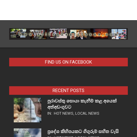
FIND US ON FACEBOOK
RECENT POSTS
පුරාවස්තු සොයා කැනීම් කළ අයෙක්
අත්අඩංගුවට
IN:
HOT NEWS
,
LOCAL NEWS
ප්‍රදේශ කිහිපයකට ගිගුරුම් සහිත වැසි