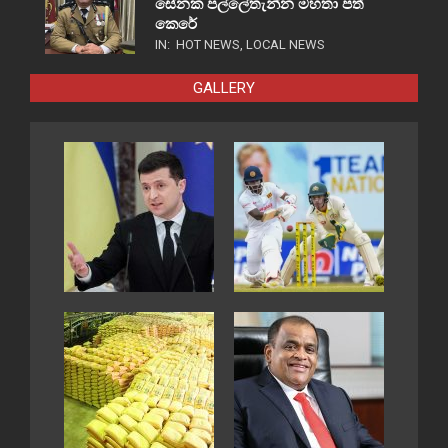
සේනක පල්ලේතැන්න මහතා පත්
කෙරේ
IN:
HOT NEWS
,
LOCAL NEWS
GALLERY