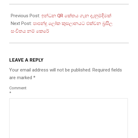
2026-
05-
Previous Post:
ඉන්ධන QR කේතය ගැන දැනුම්දීමක්
19
Next Post:
පාපන්දු ලෝක කුසලානයට එක්වන බ්‍රසීල
සංචිතය නම් කෙරේ
LEAVE A REPLY
Your email address will not be published.
Required fields
are marked
*
Comment
*