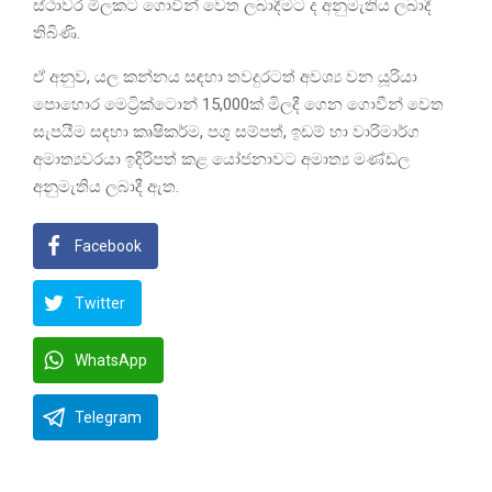
ස්ථාවර මිලකට ගොවීන් වෙත ලබාදීමට ද අනුමැතිය ලබාදී
තිබිණි.
ඒ අනුව, යල කන්නය සඳහා තවදුරටත් අවශ්‍ය වන යූරියා
පොහොර මෙට්‍රික්ටොන් 15,000ක් මිලදී ගෙන ගොවීන් වෙත
සැපයීම සඳහා කෘෂිකර්ම, පශු සම්පත්, ඉඩම් හා වාරිමාර්ග
අමාත්‍යවරයා ඉදිරිපත් කළ යෝජනාවට අමාත්‍ය මණ්ඩල
අනුමැතිය ලබාදී ඇත.
Facebook
Twitter
WhatsApp
Telegram