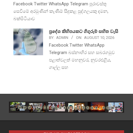
Facebook Twitter WhatsApp Telegram පුරාවස්තු
සෙවීමේ අරමුණින් කැණීම් සිදුකළ පුද්ගලයකු දමන,
බක්මිටියාව
ප්‍රදේශ කිහිපයකට ගිගුරුම් සහිත වැසි
BY:
ADMIN
ON:
AUGUST 10, 2026
Facebook Twitter WhatsApp
Telegram බස්නාහිර සහ සබරගමුව
පළාත්වලත් මහනුවර, නුවරඑළිය,
ගාල්ල සහ