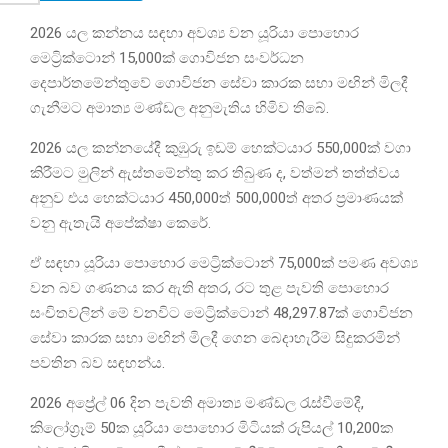
2026 යල කන්නය සඳහා අවශ්‍ය වන යූරියා පොහොර
මෙට්‍රික්ටොන් 15,000ක් ගොවිජන සංවර්ධන
දෙපාර්තමේන්තුවේ ගොවිජන සේවා කාරක සභා මඟින් මිලදී
ගැනීමට අමාත්‍ය මණ්ඩල අනුමැතිය හිමිව තිබේ.
2026 යල කන්නයේදී කුඹුරු ඉඩම් හෙක්ටයාර 550,000ක් වගා
කිරීමට මුලින් ඇස්තමේන්තු කර තිබුණ ද, වත්මන් තත්ත්වය
අනුව එය හෙක්ටයාර 450,000ත් 500,000ත් අතර ප්‍රමාණයක්
වනු ඇතැයි අපේක්ෂා කෙරේ.
ඒ සඳහා යූරියා පොහොර මෙට්‍රික්ටොන් 75,000ක් පමණ අවශ්‍ය
වන බව ගණනය කර ඇති අතර, රට තුළ පැවති පොහොර
සංචිතවලින් මේ වනවිට මෙට්‍රික්ටොන් 48,297.87ක් ගොවිජන
සේවා කාරක සභා මඟින් මිලදී ගෙන බෙදාහැරීම සිදුකරමින්
පවතින බව සඳහන්ය.
2026 අප්‍රේල් 06 දින පැවති අමාත්‍ය මණ්ඩල රැස්වීමේදී,
කිලෝග්‍රෑම් 50ක යූරියා පොහොර මිටියක් රුපියල් 10,200ක