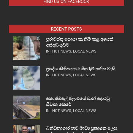
FIND US ON FACEBOOK
RECENT POSTS
පුරාවස්තු සොයා කැනීම් කළ අයෙක්
අත්අඩංගුවට
IN:
HOT NEWS
,
LOCAL NEWS
ප්‍රදේශ කිහිපයකට ගිගුරුම් සහිත වැසි
IN:
HOT NEWS
,
LOCAL NEWS
කොත්මලේ ජලාශයේ වාන් දොරටු
විවෘත කෙරේ
IN:
HOT NEWS
,
LOCAL NEWS
බන්ධනාගාර නව මාධ්‍ය ප්‍රකාශක ලෙස