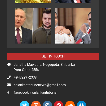
GET IN TOUCH
Janatha Mawatha, Nugegoda, Sri Lanka
Post Code 4556
+94722972338
srilankantribunenews@gmail.com
facebook » srilankantribune