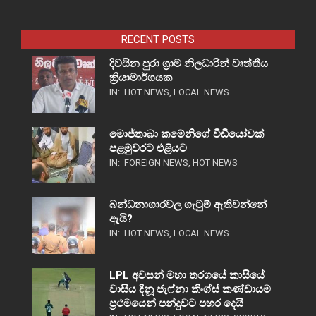
RECENT POSTS
දිවයින පුරා ග්‍රාම නිලධාරීන් වෘත්තීය
ක්‍රියාමාර්ගයක
IN:
HOT NEWS
,
LOCAL NEWS
මොජ්තාබා කමේනිගේ වීඩියෝවක්
පළමුවරට එළියට
IN:
FOREIGN NEWS
,
HOT NEWS
බන්ධනාගාරවල ගැටුම් ඇතිවන්නේ
ඇයි?
IN:
HOT NEWS
,
LOCAL NEWS
LPL අවසන් මහා තරගයේ කාසියේ
වාසිය දිනූ ජැෆ්නා කිංග්ස් කණ්ඩායම
ප්‍රථමයෙන් පන්දුවට පහර දෙයි