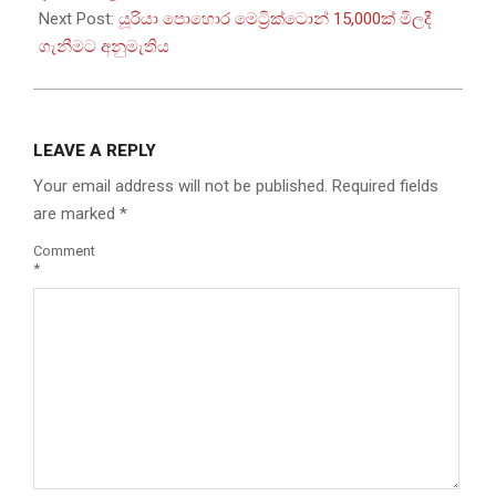
Next Post:
යූරියා පොහොර මෙට්‍රික්ටොන් 15,000ක් මිලදී
ගැනීමට අනුමැතිය
LEAVE A REPLY
Your email address will not be published.
Required fields
are marked
*
Comment
*