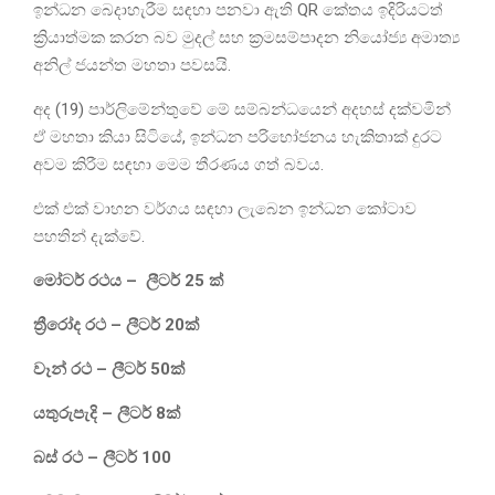
ඉන්ධන බෙදාහැරීම සඳහා පනවා ඇති QR කේතය ඉදිරියටත්
ක්‍රියාත්මක කරන බව මුදල් සහ ක්‍රමසම්පාදන නියෝජ්‍ය අමාත්‍ය
අනිල් ජයන්ත මහතා පවසයි.
අද (19) පාර්ලිමේන්තුවේ මේ සම්බන්ධයෙන් අදහස් දක්වමින්
ඒ මහතා කියා සිටියේ, ඉන්ධන පරිභෝජනය හැකිතාක් දුරට
අවම කිරීම සඳහා මෙම තීරණය ගත් බවය.
එක් එක් වාහන වර්ගය සඳහා ලැබෙන ඉන්ධන කෝටාව
පහතින් දැක්වේ.
මෝටර් රථය – ලීටර් 25 ක්
ත්‍රීරෝද රථ – ලීටර් 20ක්
වෑන් රථ – ලීටර් 50ක්
යතුරුපැදි – ලීටර් 8ක්
බස් රථ – ලීටර් 100