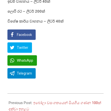
ඉඩම් වාහනය – ලීටර් 40ක්
ලොරි රථ – ලීටර් 200ක්
විශේෂ කාර්ය වාහනය – ලීටර් 40ක්
Facebook
Twitter
WhatsApp
Telegram
2026-
05-
Previous Post:
ඉබෝලා වසංගතයෙන් මියගිය ගණන 100ක්
19
දක්වා ඉහළට