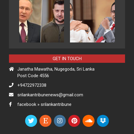
GET IN TOUCH
Janatha Mawatha, Nugegoda, Sri Lanka
Post Code 4556
+94722972338
srilankantribunenews@gmail.com
facebook » srilankantribune