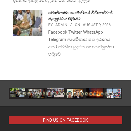
දීමනාව ඉහළ නොදැමීම සහ තවත් ඉල්ලීම්
මොජ්තාබා කමේනිගේ වීඩියෝවක්
පළමුවරට එළියට
BY:
ADMIN
ON:
AUGUST 9, 2026
Facebook Twitter WhatsApp
Telegram අමෙරිකාව සහ ඉරානය
අතර පවතින යුදමය නොසන්සුන්තා
හමුවේ
FIND US ON FACEBOOK