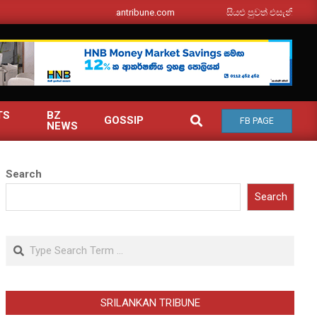
srilankantribune.com
සියළු පුවත් එසැනින් ඔබ වෙත
TS
BZ
SEARCH
GOSSIP
FB PAGE
NEWS
Search
Search
Search
SRILANKAN TRIBUNE