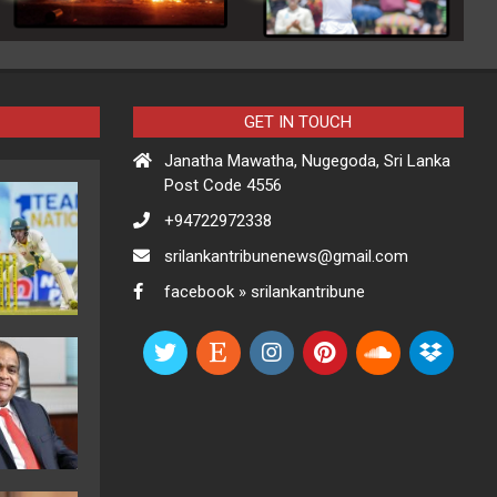
GET IN TOUCH
Janatha Mawatha, Nugegoda, Sri Lanka
Post Code 4556
+94722972338
srilankantribunenews@gmail.com
facebook » srilankantribune