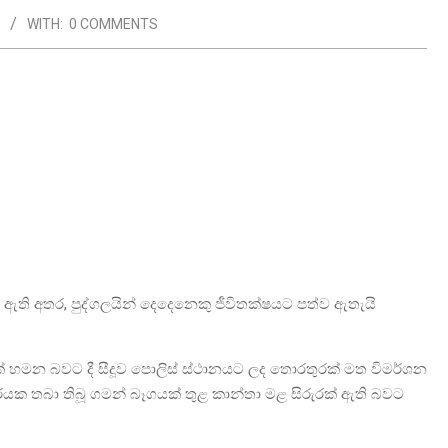
WITH:
0 COMMENTS
දුව ඇති අතර, පුද්ගලයින් දෙදෙනෙකු ජීවිතක්ෂයට පත්ව ඇතැයි
යක් හමන බවට දී සීදූව පොලිස් ස්ථානයට ලද තොරතුරක් මත විමර්ශන
රයක තබා තිබූ ගමන් බෑගයක් තුළ කාන්තා මළ සිරුරක් ඇති බවට