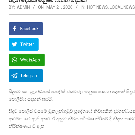
තැන් දෙකක මනුෂ්‍ය ඝාතන දෙකක්
BY:
ADMIN
ON:
MAY 21, 2026
IN:
HOT NEWS
,
LOCAL NEWS
Facebook
Twitter
WhatsApp
Telegram
සීදුවේ සහ ග්‍රෑන්ඩ්පාස් පොලිස් වසම්වල මනුෂ්‍ය ඝාතන දෙකක් සි
පොලීසිය සඳහන් කරයි.
සීදූව පොලිස් වසමේ මූකලන්ගමුව ප්‍රදේශයේ නිවසකින් දුර්ගන්ධ
ආරම්භ කර ඇති අතර, ඒ අනුව නිවස පරීක්ෂා කිරීමේ දී නිදන කාම
නිරීක්ෂණය වී ඇත.