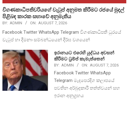
විගණකාධිපතිවරියගේ වැටුප් අනුමත කිරීමට රජයේ මුදල්
පිළිබඳ කාරක සභාවේ අනුමැතිය
BY:
ADMIN
ON:
AUGUST 7, 2026
Facebook Twitter WhatsApp Telegram විගණකාධිපති ධුරයේ
වැටුප් හා දීමනා සම්බන්ධයෙන් දීර්ඝ වශයෙන්
ඉරානයට එරෙහි යුද්ධය අවසන්
කිරීමට ට්‍රම්ප් කැමැත්තෙන්
BY:
ADMIN
ON:
AUGUST 7, 2026
Facebook Twitter WhatsApp
Telegram මැදපෙරදිග කලාපයේ
පවතින අර්බුදකාරී තත්ත්වයන් සහ
ඉරාන අනුග්‍රහය