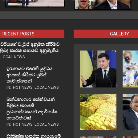
RECENT POSTS
GALLERY
වරියගේ වැටුප් අනුමත කිරීමට
පිළිබඳ කාරක සභාවේ අනුමැතිය
,
LOCAL NEWS
ඉරානයට එරෙහි යුද්ධය
අවසන් කිරීමට ට්‍රම්ප්
කැමැත්තෙන්
IN:
HOT NEWS
,
LOCAL NEWS
බන්ධනාගාර තත්ත්වයන්
පිළිබඳ ජනපති
ප්‍රධානත්වයෙන් අද විශේෂ
සාකච්ඡාවක්
IN:
HOT NEWS
,
LOCAL NEWS
දිස්ත්‍රික්ක හතරක නායයෑමේ