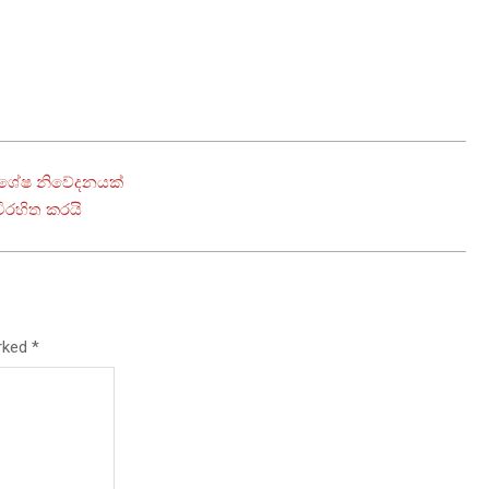
ිශේෂ නිවේදනයක්
ිරහිත කරයි
arked
*