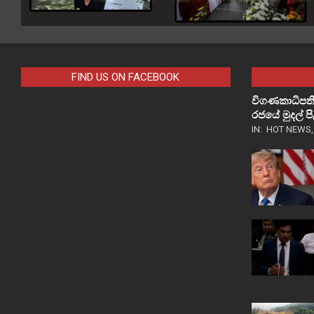
FIND US ON FACEBOOK
විගණකාධිපති
රජයේ මුදල් 
IN:
HOT NEWS