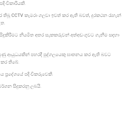
දිංචිකාරියකි.
 තිබූ CCTV කැමරා ගලවා ඉවත් කර ඇති බවත්, දුරකථන රැහැන්
ඇත.
 සිදුකිරීමට නියමිත අතර සැකකරුවන් අත්අඩංගුවට ගැනීම සඳහා
ී තියුණු ආයුධයකින් පහරදී පුද්ගලයෙකු ඝාතනය කර ඇති බවට
භ කර තිබේ.
 ප්‍රදේශයේ පදිංචිකරුවෙකි.
මර්ශන සිදුකරනු ලබයි.