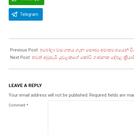
Telegram
2026-
05-
Previous Post:
ඉබෝලා වසංගතය ගැන සෞඛ්‍ය අමාත්‍යංශයෙන් ව
21
Next Post:
තවත් අඹුසැමි යුවළකගේ කෝටි ගණනක දේපළ ක්‍රියාව
LEAVE A REPLY
Your email address will not be published.
Required fields are m
Comment
*