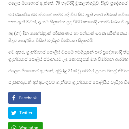
එලෙස මියගොස් ඇත්තේ, 79 හැවිරිදි මූකලන්ගමුව, සීදූව ප්‍රදේශයේ ප
මරණකාරිය එම නිවසේ තනිව පදිංචිව සිට ඇති අතර නිවසේ සවිකර
කපා ඇති බවත්, දැනට සිදුකරන ලද විමර්ශනයේදී අනාවරණය වී 
අද (21) දින මහේස්ත්‍රාත් පරීක්ෂණය හා පශ්චාත් මරණ පරීක්ෂණය
සීදූව පොලීසිය විසින් වැඩිදුර විමර්ශන සිදුකරයි.
මේ අතර, ග්‍රෑන්ඩ්පාස් පොලිස් වසමේ ෆර්ගියුෂන් පාර ප්‍රදේශයේද
ග්‍රෑන්ඩ්පාස් පොලිස් ස්ථානයට ලද තොරතුරක් මත විමර්ශන ආරම්
එලෙස මියගොස් ඇත්තේ, අවුරුදු 31ක් වූ මෝදර උයන මහල් නිවාසය
සැකකරුවන් අත්අඩංගුවට ගැනීමට ග්‍රෑන්ඩ්පාස් පොලිසිය වැඩිදුර වි
Facebook
Twitter
WhatsApp