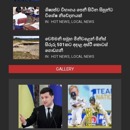
ශිෂ්‍යත්ව විභාගය පෙනී සිටින සිසුන්ට
විශේෂ නිවේදනයක්
IN:
HOT NEWS
,
LOCAL NEWS
චෙම්මනි සමූහ මිනිවළෙන් මිනිස්
සිරුරු 501කට අදාළ අස්ථි කොටස්
ගොඩගනී
IN:
HOT NEWS
,
LOCAL NEWS
GALLERY