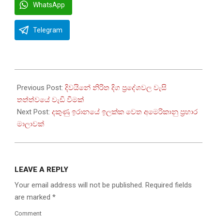
WhatsApp
Telegram
2026-
05-
Previous Post:
දිවයිනේ නිරිත දිග ප්‍රදේශවල වැසි
25
තත්ත්වයේ වැඩි වීමක්
Next Post:
දකුණු ඉරානයේ ඉලක්ක වෙත අමෙරිකානු ප්‍රහාර
මාලාවක්
LEAVE A REPLY
Your email address will not be published.
Required fields
are marked
*
Comment