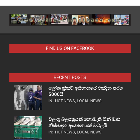
FIND US ON FACEBOOK
RECENT POSTS
ලෝක ක්‍රිකට් ඉතිහාසයේ එක්දින තරග
5000යි
IN:
HOT NEWS
,
LOCAL NEWS
වලංගු බලපත්‍රයක් නොමැති ටින් මාළු
නිෂ්පාදන ආයතනයක් වටලයි
IN:
HOT NEWS
,
LOCAL NEWS