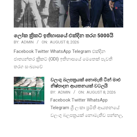
ලෝක ක්‍රිකට් ඉතිහාසයේ එක්දින තරග 5000යි
BY:
ADMIN
ON:
AUGUST 8, 2026
Facebook Twitter WhatsApp Telegram එක්දින
ජාත්‍යන්තර ක්‍රිකට් (ODI) ඉතිහාසයේ මෙතෙක් පැවති
තරග සංඛ්‍යාවේ
වලංගු බලපත්‍රයක් නොමැති ටින් මාළු
නිෂ්පාදන ආයතනයක් වටලයි
BY:
ADMIN
ON:
AUGUST 8, 2026
Facebook Twitter WhatsApp
Telegram ශ්‍රී ලංකා ප්‍රමිති ආයතනයේ
වලංගු බලපත්‍රයක් නොමැතිව පන්නල,