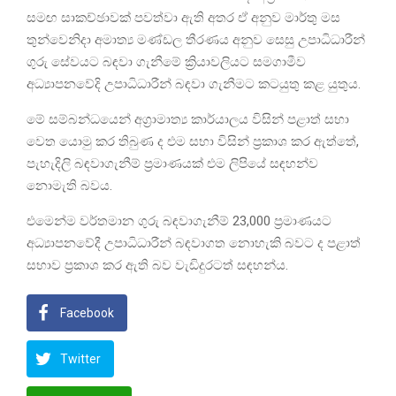
සමඟ සාකච්ඡාවක් පවත්වා ඇති අතර ඒ අනුව මාර්තු මස
තුන්වෙනිදා අමාත්‍ය මණ්ඩල තීරණය අනුව සෙසු උපාධිධාරීන්
ගුරු සේවයට බඳවා ගැනීමේ ක්‍රියාවලියට සමගාමීව
අධ්‍යාපනවේදි උපාධිධාරීන් බඳවා ගැනීමට කටයුතු කළ යුතුය.
මේ සම්බන්ධයෙන් අග්‍රාමාත්‍ය කාර්යාලය විසින් පළාත් සභා
වෙත යොමු කර තිබුණ ද එම සභා විසින් ප්‍රකාශ කර ඇත්තේ,
පැහැදිලි බඳවාගැනීම් ප්‍රමාණයක් එම ලිපියේ සඳහන්ව
නොමැති බවය.
එමෙන්ම වර්තමාන ගුරු බඳවාගැනීම් 23,000 ප්‍රමාණයට
අධ්‍යාපනවේදී උපාධිධාරීන් බඳවාගත නොහැකි බවට ද පළාත්
සභාව ප්‍රකාශ කර ඇති බව වැඩිදුරටත් සඳහන්ය.
Facebook
Twitter