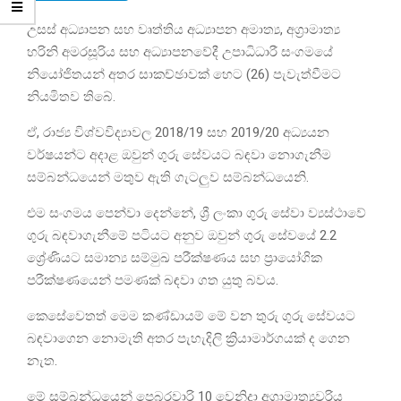
උසස් අධ්‍යාපන සහ වෘත්තිය අධ්‍යාපන අමාත්‍ය, අග්‍රාමාත්‍ය
හරිනි අමරසූරිය සහ අධ්‍යාපනවේදී උපාධිධාරී සංගමයේ
නියෝජිතයන් අතර සාකච්ඡාවක් හෙට (26) පැවැත්වීමට
නියමිතව තිබේ.
ඒ, රාජ්‍ය විශ්වවිද්‍යාවල 2018/19 සහ 2019/20 අධ්‍යයන
වර්ෂයන්ට අදාළ ඔවුන් ගුරු සේවයට බඳවා නොගැනීම
සම්බන්ධයෙන් මතුව ඇති ගැටලුව සම්බන්ධයෙනි.
එම සංගමය පෙන්වා දෙන්නේ, ශ්‍රී ලංකා ගුරු සේවා ව්‍යස්ථාවේ
ගුරු බඳවාගැනීමේ පටියට අනුව ඔවුන් ගුරු සේවයේ 2.2
ශ්‍රේණියට සමාන්‍ය සම්මුඛ පරීක්ෂණය සහ ප්‍රායෝගික
පරීක්ෂණයෙන් පමණක් බඳවා ගත යුතු බවය.
කෙසේවෙතත් මෙම කණ්ඩායම් මේ වන තුරු ගුරු සේවයට
බඳවාගෙන නොමැති අතර පැහැදිලි ක්‍රියාමාර්ගයක් ද ගෙන
නැත.
මේ සම්බන්ධයෙන් පෙබරවාරි 10 වෙනිදා අග්‍රාමාත්‍යවරිය