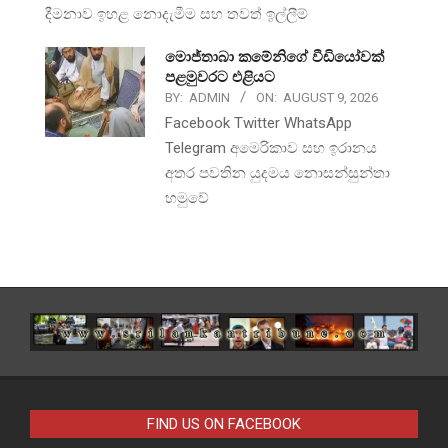
දීමනාව ඉහළ නොදැමීම සහ තවත් ඉල්ලීම්
මොජ්තාබා කමේනිගේ වීඩියෝවක්
පළමුවරට එළියට
BY:
ADMIN
ON:
AUGUST 9, 2026
Facebook Twitter WhatsApp
Telegram අමෙරිකාව සහ ඉරානය
අතර පවතින යුදමය නොසන්සුන්තා
හමුවේ
FIND US ON FACEBOOK