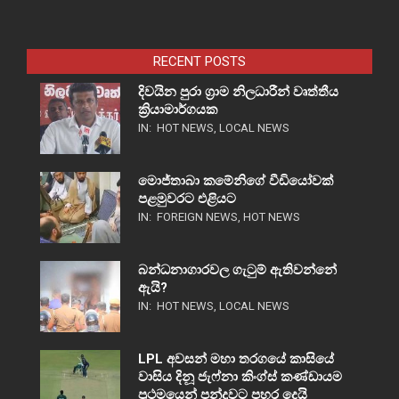
RECENT POSTS
දිවයින පුරා ග්‍රාම නිලධාරීන් වෘත්තීය
ක්‍රියාමාර්ගයක
IN:
HOT NEWS
,
LOCAL NEWS
මොජ්තාබා කමේනිගේ වීඩියෝවක්
පළමුවරට එළියට
IN:
FOREIGN NEWS
,
HOT NEWS
බන්ධනාගාරවල ගැටුම් ඇතිවන්නේ
ඇයි?
IN:
HOT NEWS
,
LOCAL NEWS
LPL අවසන් මහා තරගයේ කාසියේ
වාසිය දිනූ ජැෆ්නා කිංග්ස් කණ්ඩායම
ප්‍රථමයෙන් පන්දුවට පහර දෙයි