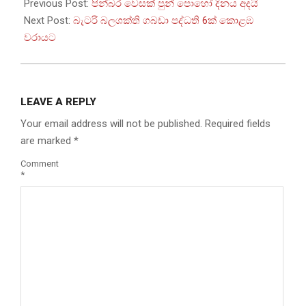
05-
Previous Post:
පින්බර වෙසක් පුන් පොහෝ දිනය අදයි
30
Next Post:
බැටරි බලශක්ති ගබඩා පද්ධති 6ක් කොළඹ
වරායට
LEAVE A REPLY
Your email address will not be published.
Required fields
are marked
*
Comment
*