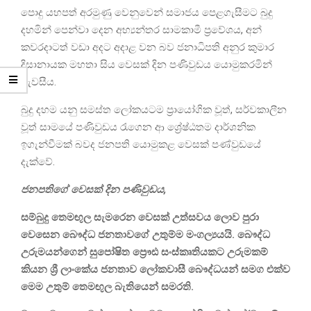
පොදු යහපත් අරමුණු වෙනුවෙන් සමාජය පෙළගැසීමට බුදු
දහමින් පෙන්වා දෙන අභ්‍යන්තර සාමකාමී ප්‍රවේශය, අන්
කවරදාටත් වඩා අදට අදාළ වන බව ජනාධිපති අනුර කුමාර
දිසානායක මහතා සිය වෙසක් දින පණිවුඩය යොමුකරමින්
පැවසීය.
බුදු දහම යනු සමස්ත ලෝකයටම ප්‍රායෝගික වූත්, සර්වකාලීන
වූත් සාමයේ පණිවුඩය රැගෙන ආ ශ්‍රේෂ්ඨතම දාර්ශනික
ඉගැන්වීමක් බවද ජනපති යොමුකළ වෙසක් පණ්වුඩයේ
දැක්වේ.
ජනපතිගේ වෙසක් දින පණිවුඩය,
සම්බුදු තෙමඟුල සැමරෙන වෙසක් උත්සවය ලොව පුරා
වෙසෙන බෞද්ධ ජනතාවගේ උතුම්ම මංගල්‍යයයි. බෞද්ධ
උරුමයන්ගෙන් සුපෝෂිත ප්‍රෞඪ සංස්කෘතියකට උරුමකම්
කියන ශ්‍රී ලාංකේය ජනතාව ලෝකවාසී බෞද්ධයන් සමග එක්ව
මෙම උතුම් තෙමඟුල බැතියෙන් සමරති.