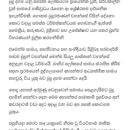
බුදු දහම යනු සමස්ත ලෝකයටම ප්‍රායෝගික වූත්, සර්වකාලීන
වූත් සාමයේ පණිවුඩය රැගෙන ආ ශ්‍රේෂ්ඨතම දාර්ශනික
ඉගැන්වීමකි. ගෞතම බුදුරජාණන් වහන්සේ විසින් දේශනා
කොට වදාළ සමස්ත ධර්මස්කන්ධයම ගොඩනැගී ඇත්තේ
මෛත්‍රිය, කරුණාව, මුදිතාව සහ උපේක්ෂාව යන සතර බ්‍රහ්ම
විහරණයන් මූලික කරගනිමිනි.
එමෙන්ම සාමය, සහජීවනය සහ සංහිඳියාව පිළිබඳ පරමාදර්ශී
පාඩම බුදුන් වහන්සේ මෙන්ම සියලු ශාස්තෘන් වහන්සේ
අනුදැන වදාළ ධර්මයයි. බාහිර ලෝකයේ සාමය ස්ථාපිත කිරීම
සඳහා ප්‍රථමයෙන් පුද්ගලයාගේ අභ්‍යන්තර ආධ්‍යාත්මික සාමය
තහවුරු විය යුතු බව බුදු දහම පෙන්වා දෙයි.
පොදු යහපත් අරමුණු වෙනුවෙන් සමාජය පෙළගැසීමට බුදු
දහමින් පෙන්වා දෙන මෙම අභ්‍යන්තර සාමකාමී ප්‍රවේශය අන්
කවරදාටත් වඩා අදට අදාළ වන බව අප පසක් කොටගත
යුතුය.
පසුගියදා මෙරට පාද යාත්‍රාවේ නිරත වු වියට්නාම ජාතික