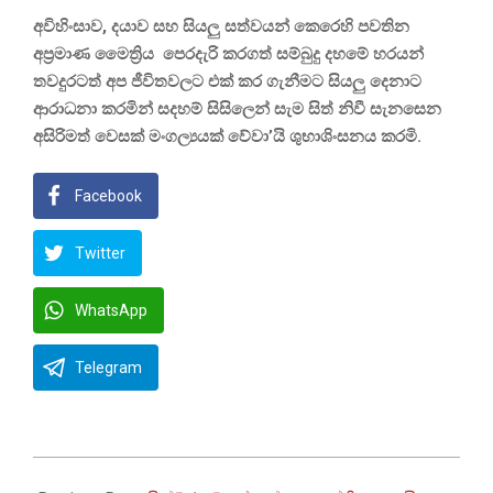
අවිහිංසාව, දයාව සහ සියලු සත්වයන් කෙරෙහි පවතින
අප්‍රමාණ මෛත්‍රිය පෙරදැරි කරගත් සම්බුදු දහමේ හරයන්
තවදුරටත් අප ජීවිතවලට එක් කර ගැනීමට සියලු දෙනාට
ආරාධනා කරමින් සදහම් සිසිලෙන් සැම සිත් නිවී සැනසෙන
අසිරිමත් වෙසක් මංගල්‍යයක් වේවා’යි ශුභාශිංසනය කරමි.
Facebook
Twitter
WhatsApp
Telegram
2026-