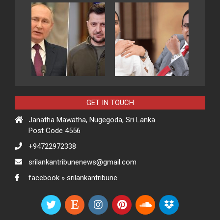
GET IN TOUCH
Janatha Mawatha, Nugegoda, Sri Lanka
Post Code 4556
+94722972338
srilankantribunenews@gmail.com
facebook » srilankantribune