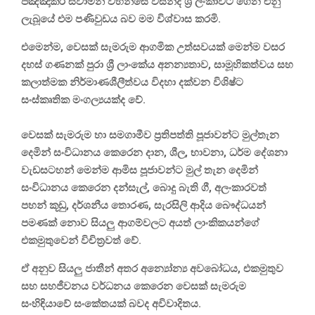
පඤ්ඤාකර ස්වාමීන් වහන්සේ විසින්ද ශ්‍රී ලංකාවට ගෙන එනු
ලැබූයේ එම පණිවුඩය බව මම විශ්වාස කරමි.
එමෙන්ම, වෙසක් සැමරුම ආගමික උත්සවයක් මෙන්ම වසර
දහස් ගණනක් පුරා ශ්‍රී ලාංකේය අනන්‍යතාව, සාමූහිකත්වය සහ
කලාත්මක නිර්මාණශීලීත්වය විදහා දක්වන විශිෂ්ට
සංස්කෘතික මංගල්‍යයක්ද වේ.
වෙසක් සැමරුම හා සමගාමීව ප්‍රතිපත්ති පූජාවන්ට මුල්තැන
දෙමින් සංවිධානය කෙරෙන දාන, ශීල, භාවනා, ධර්ම දේශනා
වැඩසටහන් මෙන්ම ආමිස පූජාවන්ට මුල් තැන දෙමින්
සංවිධානය කෙරෙන දන්සැල්, බොදු බැති ගී, අලංකාරවත්
පහන් කූඩු, දර්ශනීය තොරණ, සැරසිලි ආදිය බෞද්ධයන්
පමණක් නොව සියලු ආගම්වලට අයත් ලාංකිකයන්ගේ
එකමුතුවෙන් විචිත්‍රවත් වේ.
ඒ අනුව සියලු ජාතීන් අතර අන්‍යෝන්‍ය අවබෝධය, එකමුතුව
සහ සහජීවනය වර්ධනය කෙරෙන වෙසක් සැමරුම
සංහිඳියාවේ සංකේතයක් බවද අවිවාදිතය.