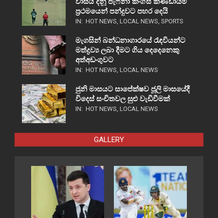
වාසිය දිනූ ජැෆ්නා කිංග්ස් කණ්ඩායම
ප්‍රථමයෙන් පන්දුවට පහර දෙයි
IN:
HOT NEWS
,
LOCAL NEWS
,
SPORTS
මැගසින් බන්ධනාගාරයේ රැඳවියන්ට
මත්ද්‍රව්‍ය ලබා දීමට ගිය දෙදෙනෙකු
අත්අඩංගුවට
IN:
HOT NEWS
,
LOCAL NEWS
ජුනි මාසයට සාපේක්ෂව ජූලි මාසයේදී
විදෙස් සංචිතවල සුළු වැඩිවීමක්
IN:
HOT NEWS
,
LOCAL NEWS
GALLERY