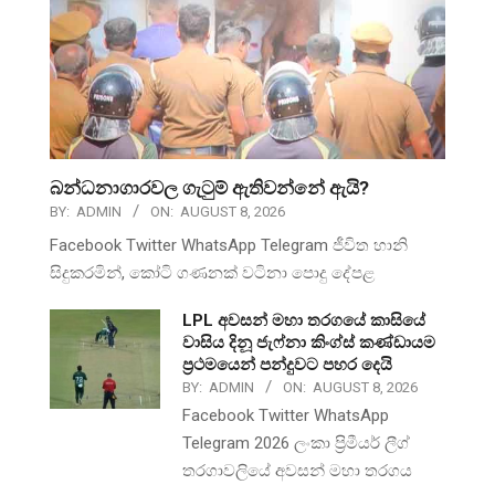
බන්ධනාගාරවල ගැටුම් ඇතිවන්නේ ඇයි?
BY:
ADMIN
ON:
AUGUST 8, 2026
Facebook Twitter WhatsApp Telegram ජීවිත හානි
සිදුකරමින්, කෝටි ගණනක් වටිනා පොදු දේපළ
LPL අවසන් මහා තරගයේ කාසියේ
වාසිය දිනූ ජැෆ්නා කිංග්ස් කණ්ඩායම
ප්‍රථමයෙන් පන්දුවට පහර දෙයි
BY:
ADMIN
ON:
AUGUST 8, 2026
Facebook Twitter WhatsApp
Telegram 2026 ලංකා ප්‍රිමීයර් ලීග්
තරගාවලියේ අවසන් මහා තරගය