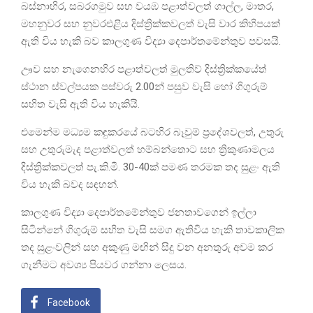
බස්නාහිර, සබරගමුව සහ වයඹ පළාත්වලත් ගාල්ල, මාතර,
මහනුවර සහ නුවරඑළිය දිස්ත්‍රික්කවලත් වැසි වාර කිහිපයක්
ඇති විය හැකි බව කාලගුණ විද්‍යා දෙපාර්තමේන්තුව පවසයි.
ඌව සහ නැගෙනහිර පළාත්වලත් මුලතිව් දිස්ත්‍රික්කයේත්
ස්ථාන ස්වල්පයක පස්වරු 2.00න් පසුව වැසි හෝ ගිගුරුම්
සහිත වැසි ඇති විය හැකියි.
එමෙන්ම මධ්‍යම කඳුකරයේ බටහිර බෑවුම් ප්‍රදේශවලත්, උතුරු
සහ උතුරුමැද පළාත්වලත් හම්බන්තොට සහ ත්‍රිකුණාමලය
දිස්ත්‍රික්කවලත් පැ.කි.මී. 30-40ක් පමණ තරමක තද සුළං ඇති
විය හැකි බවද සඳහන්.
කාලගුණ විද්‍යා දෙපාර්තමේන්තුව ජනතාවගෙන් ඉල්ලා
සිටින්නේ ගිගුරුම් සහිත වැසි සමග ඇතිවිය හැකි තාවකාලික
තද සුළංවලින් සහ අකුණු මඟින් සිදු වන අනතුරු අවම කර
ගැනීමට අවශ්‍ය පියවර ගන්නා ලෙසය.
Facebook