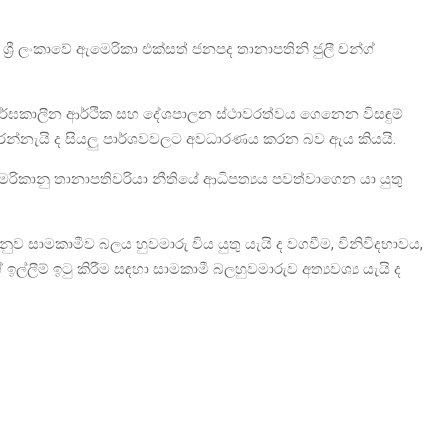
ශ්‍රී ලංකාවේ ඇමෙරිකා එක්සත් ජනපද තානාපතිනි ජුලී චන්ග්
දීර්ඝකාලීන ආර්ථික සහ දේශපාලන ස්ථාවරත්වය ගෙනෙන විසඳුම්
කරන්නැයි ද සියලු පාර්ශවවලට අවධාරණය කරන බව ඇය කියයි.
කානු තානාපතිවරියා නීතියේ ආධිපත්‍යය පවත්වාගෙන යා යුතු
ුවට අනුව සාමකාමීව බලය හුවමාරු විය යුතු යැයි ද වගවීම, විනිවිදභාවය,
්ලීම් ඉටු කිරීම සඳහා සාමකාමී බලහුවමාරුව අත්‍යවශ්‍ය යැයි ද