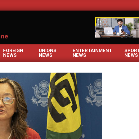
OM
FOREIGN
UNIONS
ENTERTAINMENT
SPOR
NEWS
NEWS
NEWS
NEWS
Primary
Navigation
Menu