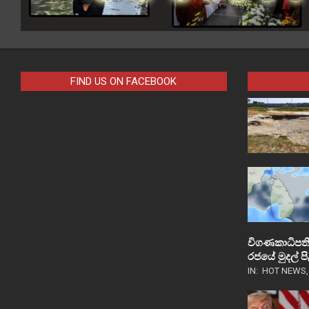
FIND US ON FACEBOOK
විගණකාධිපති
රජයේ මුදල් 
IN:
HOT NEWS