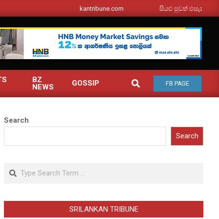
srilankantribune.com
සියළු පුවත් එසැනින් ඔබ වෙ
TS
BZ
SEARCH
GOSSIP
FB PAGE
NEWS
Search
Search
Search
SRILANKAN TRIBUNE