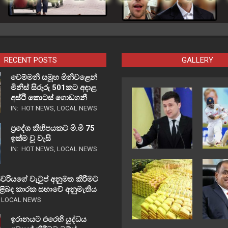
RECENT POSTS
GALLERY
චෙම්මනි සමූහ මිනිවළෙන්
මිනිස් සිරුරු 501කට අදාළ
අස්ථි කොටස් ගොඩගනී
IN:
HOT NEWS
,
LOCAL NEWS
ප්‍රදේශ කිහිපයකට මි.මී 75
ඉක්ම වූ වැසි
IN:
HOT NEWS
,
LOCAL NEWS
වරියගේ වැටුප් අනුමත කිරීමට
පිළිබඳ කාරක සභාවේ අනුමැතිය
,
LOCAL NEWS
ඉරානයට එරෙහි යුද්ධය