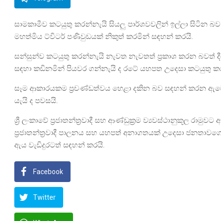
සාමකාමීව කටයුතු කරන්නැයි සියලු පාර්ශවවලින් ඉල්ලා සිටින බව 
මහත්මිය ට්විටර් පණිවුඩයක් නිකුත් කරමින් සඳහන් කරයි.
සන්සුන්ව කටයුතු කරන්නැයි නැවත නැවතත් ප්‍රකාශ කරන බවත් 
සඳහා කඩිනමින් පියවර ගන්නැයි ද රටේ යහපත උදෙසා කටයුතු 
සෑම ආකාරයකම ප්‍රචණ්ඩත්වය හෙළා දකින බව සඳහන් කරන ඇමෙරි
යැයි ද පවසයි.
ශ්‍රී ලංකාවේ ප්‍රජාතන්ත්‍රවාදී සහ ආණ්ඩුක්‍රම ව්‍යවස්ථානුකූල රාම
ප්‍රජාතන්ත්‍රවාදී පාලනය සහ යහපත් අනාගතයක් උදෙසා ජනතාවගේ ඉල
ඇය වැඩිදුරටත් සඳහන් කරයි.
Facebook
Twitter