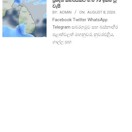
ප්‍රදේශ කිහිපයකට මි.මී 75 ඉක්ම වූ
වැසි
BY:
ADMIN
ON:
AUGUST 8, 2026
Facebook Twitter WhatsApp
Telegram සබරගමුව සහ බස්නාහිර
පළාත්වලත් මහනුවර, නුවරඑළිය,
ගාල්ල සහ