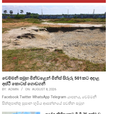
චෙම්මනි සමූහ මිනිවළෙන් මිනිස් සිරුරු 501කට අදාළ
අස්ථි කොටස් ගොඩගනී
BY:
ADMIN
ON:
AUGUST 8, 2026
Facebook Twitter WhatsApp Telegram යාපනය, චෙම්මනි
සිත්තුපාත්තු සුසාන භූමිය ආසන්නයේ පවතින සමූහ