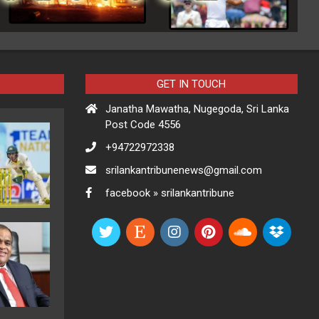
GET IN TOUCH
Janatha Mawatha, Nugegoda, Sri Lanka
Post Code 4556
+94722972338
srilankantribunenews@gmail.com
facebook » srilankantribune