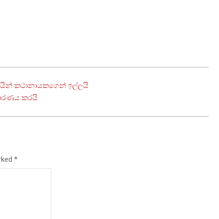
යින් කථානායකගෙන් ඉල්ලයි
ධාරණය කරයි
arked
*