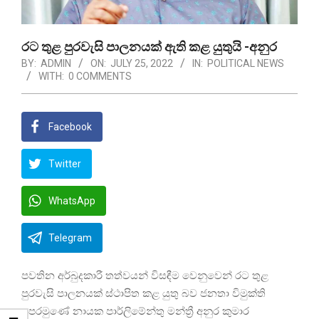
රට තුළ පුරවැසි පාලනයක් ඇති කළ යුතුයි -අනුර
BY:
ADMIN
ON:
JULY 25, 2022
IN:
POLITICAL NEWS
WITH:
0 COMMENTS
Facebook
Twitter
WhatsApp
Telegram
පවතින අර්බුදකාරී තත්වයන් විසඳීම වෙනුවෙන් රට තුළ
පුරවැසි පාලනයක් ස්ථාපිත කළ යුතු බව ජනතා විමුක්ති
පෙරමුණේ නායක පාර්ලිමේන්තු මන්ත්‍රී අනුර කුමාර