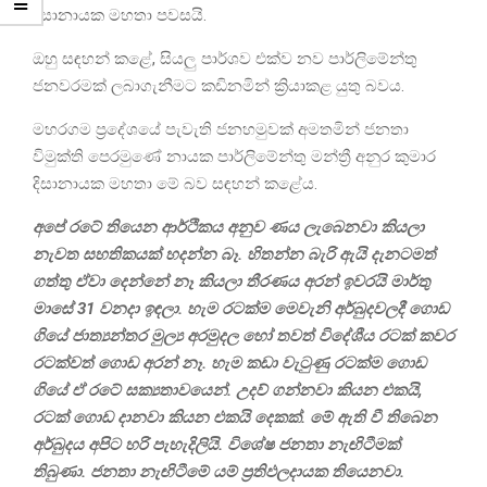
දිසානායක මහතා පවසයි.
ඔහු සඳහන් කළේ, සියලු පාර්ශව එක්ව නව පාර්ලිමේන්තු
ජනවරමක් ලබාගැනීමට කඩිනමින් ක්‍රියාකළ යුතු බවය.
මහරගම ප්‍රදේශයේ පැවැති ජනහමුවක් අමතමින් ජනතා
විමුක්ති පෙරමුණේ නායක පාර්ලිමේන්තු මන්ත්‍රී අනුර කුමාර
දිසානායක මහතා මේ බව සඳහන් කළේය.
අපේ රටේ තියෙන ආර්ථිකය අනුව ණය ලැබෙනවා කියලා
නැවත සහතිකයක් හදන්න බෑ. හිතන්න බැරි ඇයි දැනටමත්
ගත්තු ඒවා දෙන්නේ නෑ කියලා තීරණය අරන් ඉවරයි මාර්තු
මාසේ 31 වනදා ඉඳලා. හැම රටක්ම මෙවැනි අර්බුදවලදී ගොඩ
ගියේ ජාත්‍යන්තර මුල්‍ය අරමුදල හෝ තවත් විදේශීය රටක් කවර
රටක්වත් ගොඩ අරන් නෑ. හැම කඩා වැටුණු රටක්ම ගොඩ
ගියේ ඒ රටේ සක්‍යතාවයෙන්. උදව් ගන්නවා කියන එකයි,
රටක් ගොඩ දානවා කියන එකයි දෙකක්. මේ ඇති වී තිබෙන
අර්බුදය අපිට හරි පැහැදිලියි. විශේෂ ජනතා නැඟිටීමක්
තිබුණා. ජනතා නැඟිටීමේ යම් ප්‍රතිඵලදායක තියෙනවා.