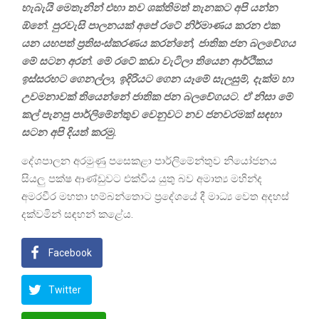
හැබැයි මෙතැනින් එහා තව ශක්තිමත් තැනකට අපි යන්න
ඕනේ. පුරවැසි පාලනයක් අපේ රටේ නිර්මාණය කරන එක
යන යහපත් ප්‍රතිසංස්කරණය කරන්නේ, ජාතික ජන බලවේගය
මේ සටන අරන්. මේ රටේ කඩා වැටිලා තියෙන ආර්ථිකය
ඉස්සරහට ගෙනල්ලා, ඉදිරියට ගෙන යෑමේ සැලසුම්, දැක්ම හා
උවමනාවක් තියෙන්නේ ජාතික ජන බලවේගයට. ඒ නිසා මේ
කල් පැනපු පාර්ලිමේන්තුව වෙනුවට නව ජනවරමක් සඳහා
සටන අපි දියත් කරමු.
දේශපාලන අරමුණු පසෙකළා පාර්ලිමේන්තුව නියෝජනය
සියලු පක්ෂ ආණ්ඩුවට එක්විය යුතු බව අමාත්‍ය මහින්ද
අමරවීර මහතා හම්බන්තොට ප්‍රදේශයේ දී මාධ්‍ය වෙත අදහස්
දක්වමින් සඳහන් කළේය.
Facebook
Twitter