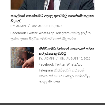
සලේගේ පෙත්සමට අදාළ අතරමැදි පෙත්සම් සලකා
බැලේ
BY:
ADMIN
ON:
AUGUST 10, 2026
Facebook Twitter WhatsApp Telegram පාස්කු ඉරුදින
ත්‍රස්ත ප්‍රහාර සිද්ධිය සම්බන්ධයෙන් සිදු කරන
නීතිවිරෝධී මත්පෙති තොගයක් සමඟ
තරුණයෙකු මාට්ටු
BY:
ADMIN
ON:
AUGUST 10, 2026
Facebook Twitter WhatsApp
Telegram නීතිවිරෝධී මත්පෙති
තොගයක් සමඟ පානදුර මෝදරවිල
තට්ටු නිවාසක