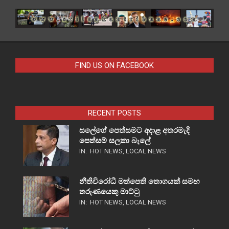
FIND US ON FACEBOOK
RECENT POSTS
සලේගේ පෙත්සමට අදාළ අතරමැදි
පෙත්සම් සලකා බැලේ
IN:
HOT NEWS
,
LOCAL NEWS
නීතිවිරෝධී මත්පෙති තොගයක් සමඟ
තරුණයෙකු මාට්ටු
IN:
HOT NEWS
,
LOCAL NEWS