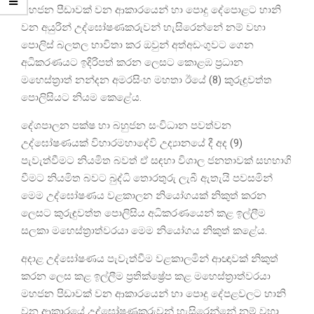
මහජන පීඩාවක් වන ආකාරයෙන් හා පොදු දේපොළට හානි
වන අයුරින් උද්ඝෝෂණකරුවන් හැසිරෙන්නේ නම් වහා
පොලිස් බලතල භාවිතා කර ඔවුන් අත්අඩංගුවට ගෙන
අධිකරණයට ඉදිරිපත් කරන ලෙසට කොළඹ ප්‍රධාන
මහෙස්ත්‍රාත් නන්දන අමරසිංහ මහතා ඊයේ (8) කුරුඳුවත්ත
පොලිසියට නියම කෙළේය.
දේශපාලන පක්ෂ හා බහුජන සංවිධාන පවත්වන
උද්ඝෝෂණයක් විහාරමහාදේවි උද්‍යානයේ දී අද (9)
පැවැත්වීමට නියමිත බවත් ඒ සඳහා විශාල ජනතාවක් සහභාගි
වීමට නියමිත බවට බුද්ධි තොරතුරු ලැබී ඇතැයි පවසමින්
මෙම උද්ඝෝෂණය වළකාලන නියෝගයක් නිකුත් කරන
ලෙසට කුරුඳුවත්ත පොලිසිය අධිකරණයෙන් කළ ඉල්ලීම
සලකා මහෙස්ත්‍රාත්වරයා මෙම නියෝගය නිකුත් කළේය.
අදාළ උද්ඝෝෂණය පැවැත්වීම වළකාලමින් ආඥාවක් නිකුත්
කරන ලෙස කළ ඉල්ලීම ප්‍රතික්ෂ්‍රේප කළ මහෙස්ත්‍රාත්වරයා
මහජන පිඩාවක් වන ආකාරයෙන් හා පොදු දේපළවලට හානි
වන ආකාරයේ උද්ඝෝෂණකරුවන් හැසිරෙන්නේ නම් වහා