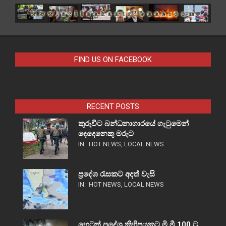
FIND US ON FACEBOOK
RECENT POSTS
කුරුවිට බන්ධනාගාරයේ ගැටුමෙන්
දෙදෙනෙකු මරුට
IN:
HOT NEWS
,
LOCAL NEWS
ප්‍රදේශ රැසකට අදත් වැසි
IN:
HOT NEWS
,
LOCAL NEWS
හෙටත් ප්‍රදේශ කිහිපයකට මි.මී 100 ට