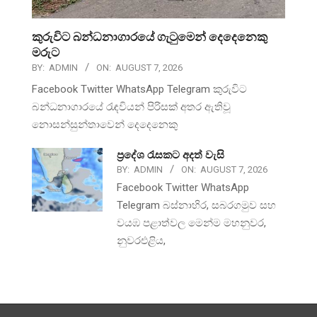
කුරුවිට බන්ධනාගාරයේ ගැටුමෙන් දෙදෙනෙකු
මරුට
BY:
ADMIN
ON:
AUGUST 7, 2026
Facebook Twitter WhatsApp Telegram කුරුවිට
බන්ධනාගාරයේ රැඳවියන් පිරිසක් අතර ඇතිවූ
නොසන්සුන්තාවෙන් දෙදෙනෙකු
ප්‍රදේශ රැසකට අදත් වැසි
BY:
ADMIN
ON:
AUGUST 7, 2026
Facebook Twitter WhatsApp
Telegram බස්නාහිර, සබරගමුව සහ
වයඹ පළාත්වල මෙන්ම මහනුවර,
නුවරඑළිය,