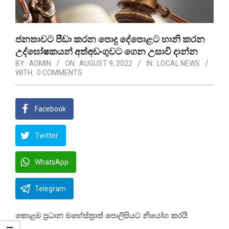
ජනතාවට පීඩා කරන පොදු දේපොළට හානි කරන
උද්ඝෝෂකයන් අත්අඩංගුවට ගෙන උසාවි දාන්න
BY:
ADMIN
ON:
AUGUST 9, 2022
IN:
LOCAL NEWS
WITH:
0 COMMENTS
Facebook
Twitter
WhatsApp
Telegram
කොළඹ ප්‍රධාන මහේස්ත්‍රාත් පොලිසියට නියෝග කරයි