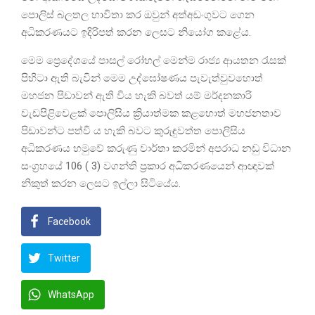
පොලිස් බලතල භාවිතා කර ඔවුන් අත්අඩංගුවට ගෙන
අධිකරණයට ඉදිරිපත් කරන ලෙසට නියෝග කළේය.
මෙම ප්‍රෙදේශයේ පාසල් රෝහල් මෙන්ම රාජ්‍ය ආයතන රැසක්
පිහිටා ඇති බැවින් මෙම උද්ඝෝෂණය පැවැත්වුවහොත්
මහජන පිඩාවන් ඇති විය හැකි බවත් යම් මර්දනකාරි
වැඩපිළිවෙළක් පොලිසිය ක්‍රියාත්මක කළහොත් මහජනතාව
පිඩාවන්ට පත්වි ය හැකි බවට කුරුඳුවත්ත පොලිසිය
අධිකරණය හමුවේ කරුණු වාර්තා කරමින් අපරාධ නඩු විධාන
සංග්‍රහයේ 106 ( 3) වගන්ති ප්‍රකාර අධිකරණයෙන් ආඥාවක්
නිකුත් කරන ලෙසට ඉල්ලා සිටියේය.
Facebook
Twitter
WhatsApp