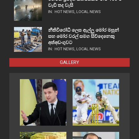
වැඩි තද වැසි
IN:
HOT NEWS
,
LOCAL NEWS
නීතිවිරෝධී ලෙස ඇල්ලූ මෝර මසුන්
සහ මෝර වරල් සමග සිව්දෙනෙකු
අත්අඩංගුවට
IN:
HOT NEWS
,
LOCAL NEWS
GALLERY