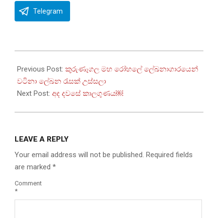
Telegram
2022-
08-
Previous Post:
කුරුණෑගල මහ රෝහලේ ලේඛනාගාරයෙන්
09
වටිනා ලේඛන රැසක් උස්සලා
Next Post:
අද දවසේ කාලගුණය￼
LEAVE A REPLY
Your email address will not be published.
Required fields
are marked
*
Comment
*