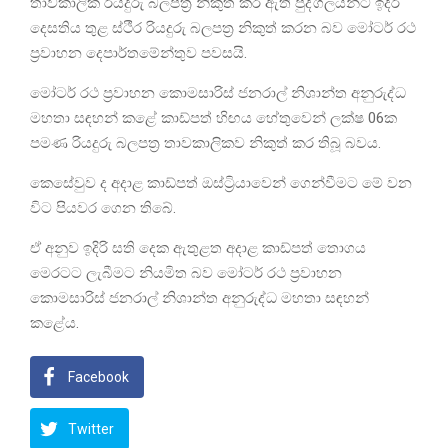
තාවකාලික රියදුරු බලපත්‍ර නිකුත් කර ඇති පුද්ගලයින්ට ඉදිරි
දෙසතිය තුළ ස්ථීර රියදුරු බලපත්‍ර නිකුත් කරන බව මෝටර් රථ
ප්‍රවාහන දෙපාර්තමේන්තුව පවසයි.
මෝටර් රථ ප්‍රවාහන කොමසාරිස් ජනරාල් නිශාන්ත අනුරුද්ධ
මහතා සඳහන් කළේ කාඩ්පත් හිඟය හේතුවෙන් ලක්ෂ 06ක
පමණ රියදුරු බලපත්‍ර තාවකාලිකව නිකුත් කර තිබූ බවය.
කෙසේවුව ද අදාළ කාඩ්පත් ඔස්ට්‍රියාවෙන් ගෙන්වීමට මේ වන
විට පියවර ගෙන තිබේ.
ඒ අනුව ඉදිරි සති දෙක ඇතුළත අදාළ කාඩ්පත් තොගය
මෙරටට ලැබීමට නියමිත බව මෝටර් රථ ප්‍රවාහන
කොමසාරිස් ජනරාල් නිශාන්ත අනුරුද්ධ මහතා සඳහන්
කළේය.
Facebook
Twitter