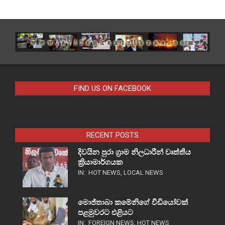
FIND US ON FACEBOOK
RECENT POSTS
දිවයින පුරා ග්‍රාම නිලධාරීන් වෘත්තීය
ක්‍රියාමාර්ගයක
IN:
HOT NEWS
,
LOCAL NEWS
මොජ්තාබා කමේනිගේ වීඩියෝවක්
පළමුවරට එළියට
IN:
FOREIGN NEWS
,
HOT NEWS