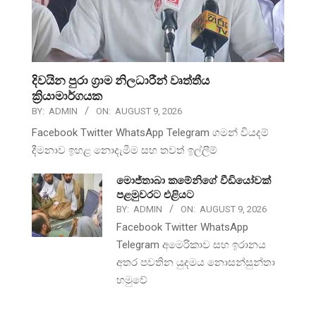
දිවයින පුරා ග්‍රාම නිලධාරීන් වෘත්තීය
ක්‍රියාමාර්ගයක
BY:
ADMIN
ON:
AUGUST 9, 2026
Facebook Twitter WhatsApp Telegram ගමන් වියදම්
දීමනාව ඉහළ නොදැමීම සහ තවත් ඉල්ලීම්
මොජ්තාබා කමේනිගේ වීඩියෝවක්
පළමුවරට එළියට
BY:
ADMIN
ON:
AUGUST 9, 2026
Facebook Twitter WhatsApp
Telegram අමෙරිකාව සහ ඉරානය
අතර පවතින යුදමය නොසන්සුන්තා
හමුවේ