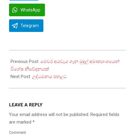
WhatsApp
Telegram
2022-
10-
Previous Post:
මෙවර අයවැය ගැන මුදල් අමාත්‍යාංශයෙන්
31
විශේෂ නිවේදනයක්
Next Post:
උද්ධමනය පහළට
LEAVE A REPLY
Your email address will not be published.
Required fields
are marked
*
Comment