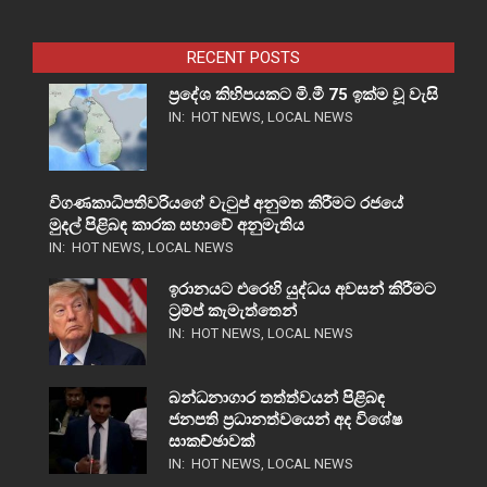
RECENT POSTS
ප්‍රදේශ කිහිපයකට මි.මී 75 ඉක්ම වූ වැසි
IN:
HOT NEWS
,
LOCAL NEWS
විගණකාධිපතිවරියගේ වැටුප් අනුමත කිරීමට රජයේ
මුදල් පිළිබඳ කාරක සභාවේ අනුමැතිය
IN:
HOT NEWS
,
LOCAL NEWS
ඉරානයට එරෙහි යුද්ධය අවසන් කිරීමට
ට්‍රම්ප් කැමැත්තෙන්
IN:
HOT NEWS
,
LOCAL NEWS
බන්ධනාගාර තත්ත්වයන් පිළිබඳ
ජනපති ප්‍රධානත්වයෙන් අද විශේෂ
සාකච්ඡාවක්
IN:
HOT NEWS
,
LOCAL NEWS