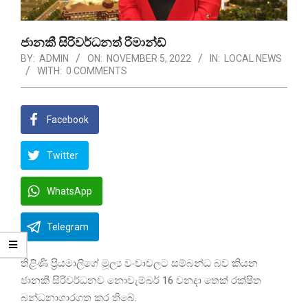
ජානකී සිරිවර්ධනත් රිමාන්ඩ්
BY:
ADMIN
ON:
NOVEMBER 5, 2022
IN:
LOCAL NEWS
WITH:
0 COMMENTS
Facebook
Twitter
WhatsApp
Telegram
තිළිණි ප්‍රියමාලිගේ මූල්‍ය වංවාවලට සම්බන්ධ බව කියන
ජානකී සිරිවර්ධනව නොවැම්බර් 16 වනදා තෙක් රක්ෂිත
බන්ධනාගාරගත කර තිබේ.