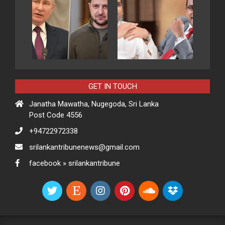
GET IN TOUCH
Janatha Mawatha, Nugegoda, Sri Lanka
Post Code 4556
+94722972338
srilankantribunenews@gmail.com
facebook » srilankantribune