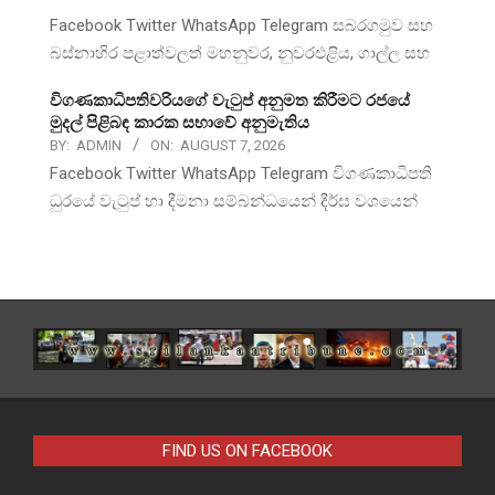
Facebook Twitter WhatsApp Telegram සබරගමුව සහ
බස්නාහිර පළාත්වලත් මහනුවර, නුවරඑළිය, ගාල්ල සහ
විගණකාධිපතිවරියගේ වැටුප් අනුමත කිරීමට රජයේ
මුදල් පිළිබඳ කාරක සභාවේ අනුමැතිය
BY:
ADMIN
ON:
AUGUST 7, 2026
Facebook Twitter WhatsApp Telegram විගණකාධිපති
ධුරයේ වැටුප් හා දීමනා සම්බන්ධයෙන් දීර්ඝ වශයෙන්
FIND US ON FACEBOOK