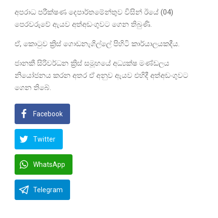
අපරාධ පරීක්ෂණ දෙපාර්තමේන්තුව විසින් ඊයේ (04)
පෙරවරුවේ ඇයව අත්අඩංගුවට ගෙන තිබුණි.
ඒ, කොටුව ක්‍රිස් ගොඩනැගිල්ලේ පිහිටි කාර්යාලයකදීය.
ජානකී සිරිවර්ධන ක්‍රිස් සමූහයේ අධ්‍යක්ෂ මණ්ඩලය
නියෝජනය කරන අතර ඒ අනුව ඇයව එහිදී අත්අඩංගුවට
ගෙන තිබේ.
Facebook
Twitter
WhatsApp
Telegram