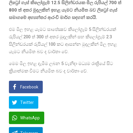
ලිට්‍රෝ ගෑස් කිලෝග්‍රෑම් 12.5 සිලින්ඩරයක මිල රුපියල් 700 ත්
800 ත් අතර මුදලකින් ඉහළ යෑමට නියමිත බව ලිට්‍රෝ ගෑස්
සමාගමේ අභ්‍යන්තර ආරංචි මාර්ග සඳහන් කරයි.
එම මිල ඉහළ යෑමට සාපේක්‍ෂව කිලෝග්‍රෑම් 5 සිලින්ඩරයක්
රුපියල් 200 ත් 300 ත් අතර මුදලකින් සහ කිලෝග්‍රෑම් 2.3
සිලින්ඩරයක් රුපියල් 100 කට ආසන්න මුදලකින් මිල ඉහළ
යෑමට නියමිත බව ද වාර්තා වේ.
මෙම මිල ඉහළ දැමීම ලබන 5 වැනිදා මධ්‍යම රාත්‍රියේ සිට
ක්‍රියාත්මක වීමට නියමිත බව ද වාර්තා වේ.
Facebook
Twitter
WhatsApp