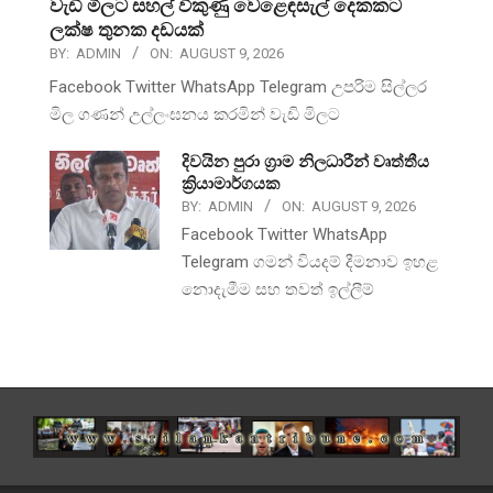
වැඩි මිලට සහල් විකුණු වෙළෙඳසැල් දෙකකට
ලක්ෂ තුනක දඩයක්
BY:
ADMIN
ON:
AUGUST 9, 2026
Facebook Twitter WhatsApp Telegram උපරිම සිල්ලර
මිල ගණන් උල්ලංඝනය කරමින් වැඩි මිලට
දිවයින පුරා ග්‍රාම නිලධාරීන් වෘත්තීය
ක්‍රියාමාර්ගයක
BY:
ADMIN
ON:
AUGUST 9, 2026
Facebook Twitter WhatsApp
Telegram ගමන් වියදම් දීමනාව ඉහළ
නොදැමීම සහ තවත් ඉල්ලීම්