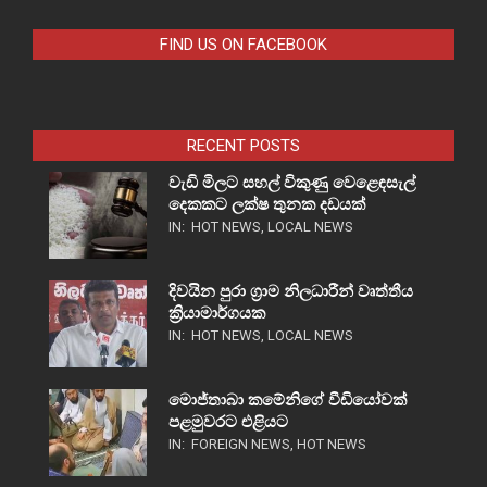
FIND US ON FACEBOOK
RECENT POSTS
වැඩි මිලට සහල් විකුණු වෙළෙඳසැල්
දෙකකට ලක්ෂ තුනක දඩයක්
IN:
HOT NEWS
,
LOCAL NEWS
දිවයින පුරා ග්‍රාම නිලධාරීන් වෘත්තීය
ක්‍රියාමාර්ගයක
IN:
HOT NEWS
,
LOCAL NEWS
මොජ්තාබා කමේනිගේ වීඩියෝවක්
පළමුවරට එළියට
IN:
FOREIGN NEWS
,
HOT NEWS