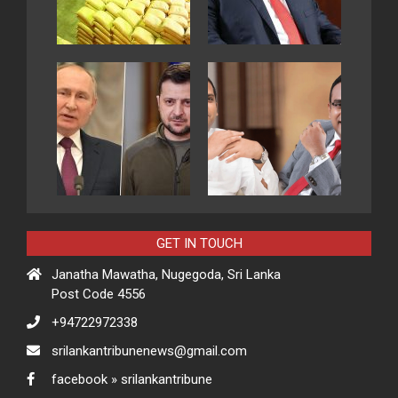
GET IN TOUCH
Janatha Mawatha, Nugegoda, Sri Lanka
Post Code 4556
+94722972338
srilankantribunenews@gmail.com
facebook » srilankantribune