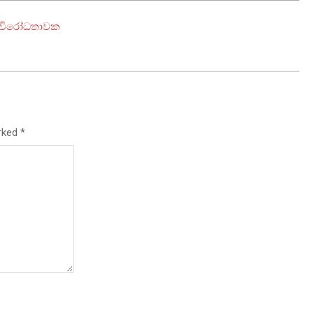
ව විරෝධතාවක
arked
*