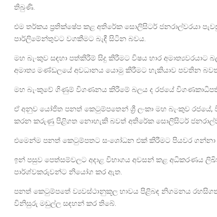
තිබුණි.
එම තර්කය ප්‍රතික්ෂේප කළ අතිරේක සොලිසිටර් ජනරාල්වරයා පැවස
පාර්ලිමේන්තුවට වගකීමට බැඳී සිටින බවය.
මහ බැංකුව සඳහා පත්කිරීම් සිදු කිරීමට විෂය භාර අමාත්‍යවරයාට
අමාත්‍ය මණ්ඩලයේ අවධානය යොමු කිරීමට හැකියාව පවතින බවත
මහ බැංකුවේ ගිණුම් විගණනය කිරීමේ බලය ද රජයේ විගණකාධිපති
ඒ අනුව යෝජිත පනත් කෙටුම්පතෙන් ශ්‍රී ලංකා මහ බැංකුව රජයේ
කරන කරුණු පිළිගත නොහැකි බවත් අතිරේක සොලිසිටර් ජනරාල
එමෙන්ම පනත් කෙටුම්පතට සංශෝධන එක් කිරීමට පියවර ගන්නා බ
ඉන් පසුව පෙත්සම්වලට අදාළ විභාගය අවසන් කළ අධිකරණය ල
පාර්ශ්වකරුවන්ට නියෝග කර ඇත.
පනත් කෙටුම්පතේ ව්‍යවස්ථානුකූල භාවය පිළිබඳ නිගමනය රහසි
විනිසුරු මඩුල්ල සඳහන් කර තිබේ.