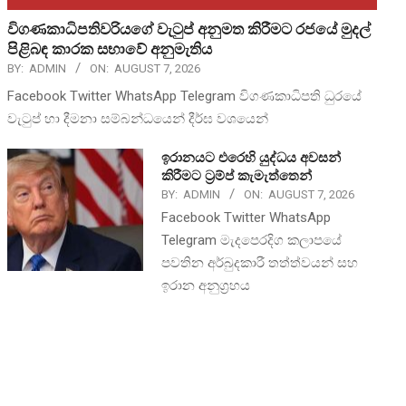
විගණකාධිපතිවරියගේ වැටුප් අනුමත කිරීමට රජයේ මුදල්
පිළිබඳ කාරක සභාවේ අනුමැතිය
BY:
ADMIN
ON:
AUGUST 7, 2026
Facebook Twitter WhatsApp Telegram විගණකාධිපති ධුරයේ
වැටුප් හා දීමනා සම්බන්ධයෙන් දීර්ඝ වශයෙන්
ඉරානයට එරෙහි යුද්ධය අවසන්
කිරීමට ට්‍රම්ප් කැමැත්තෙන්
BY:
ADMIN
ON:
AUGUST 7, 2026
Facebook Twitter WhatsApp
Telegram මැදපෙරදිග කලාපයේ
පවතින අර්බුදකාරී තත්ත්වයන් සහ
ඉරාන අනුග්‍රහය