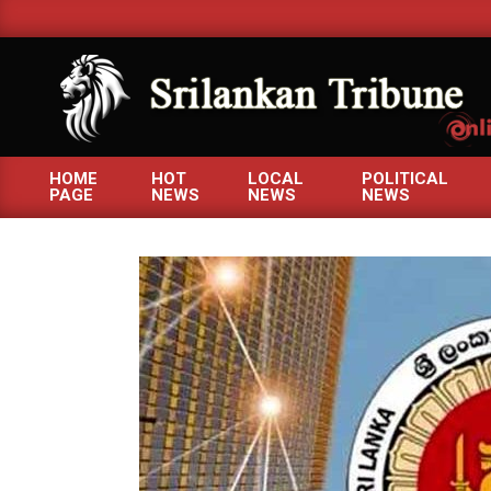
Skip
to
content
SRILANKANTRIBUNE.C
HOME
HOT
LOCAL
POLITICAL
PAGE
NEWS
NEWS
NEWS