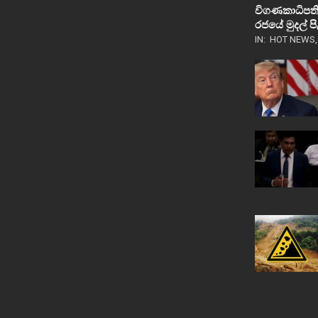
විගණකාධිපති
රජයේ මුදල් 
IN:
HOT NEWS