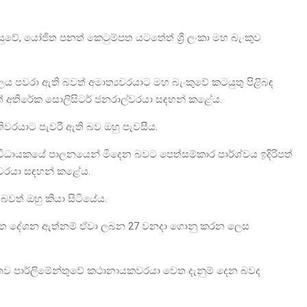
ුවේ, යෝජිත පනත් කෙටුම්පත යටතේත් ශ්‍රී ලංකා මහ බැංකුව
 බලය පවරා ඇති බවත් අමාත්‍යවරයාට මහ බැංකුවේ කටයුතු පිළිබඳ
් අතිරේක සොලිසිටර් ජනරාල්වරයා සඳහන් කළේය.
වරයාට පැවරී ඇති බව ඔහු පැවසීය.
, විධායකයේ පාලනයෙන් මිදෙන බවට පෙත්සම්කාර පාර්ශ්වය ඉදිරිපත්
්වරයා සඳහන් කළේය.
වත් ඔහු කියා සිටියේය.
ිඛිත දේශන ඇත්නම් ඒවා ලබන 27 වනදා ගොනු කරන ලෙස
ගතව පාර්ලිමේන්තුවේ කථානායකවරයා වෙත දැනුම් දෙන බවද