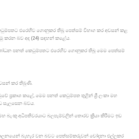
කෙටුම්පතට එරෙහිව ගොනුකර තිබූ පෙත්සම් විභාග කර අවසන් කළ
ොමු කරන බව අද (24) සඳහන් කළේය.
සංශෝධන පනත් කෙටුම්පතට එරෙහිව ගොනුකර තිබූ මෙම පෙත්සම්
වසන් කර තිබුණි.
 ප්‍රකාශ කළේ, මෙම පනත් කෙටුම්පත තුළින් ශ්‍රී ලංකා මහ
ීමට ඉඩ සැලසෙන බවය.
මහ බැංකු අධිපතිවරයාට බලපෑම්වලින් තොරව ක්‍රියා කිරීමට ඉඩ
යේ පාලනයෙන් බැහැර වන බවට පෙත්සම්කරුවන් චෝදනා එල්ලකර