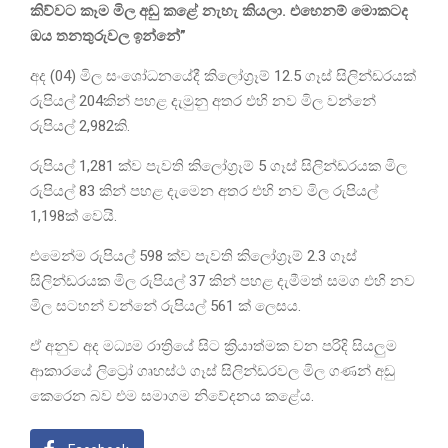
කිව්වට කෑම මිල අඩු කළේ නැහැ කියලා. එහෙනම් මොකටද
ඔය තනතුරුවල ඉන්නේ”
අද (04) මිල සංශෝධනයේදී කිලෝග්‍රෑම් 12.5 ගෑස් සිලින්ඩරයක්
රුපියල් 204කින් පහළ දැමුනු අතර එහි නව මිල වන්නේ
රුපියල් 2,982කි.
රුපියල් 1,281 ක්ව පැවති කිලෝග්‍රෑම් 5 ගෑස් සිලින්ඩරයක මිල
රුපියල් 83 කින් පහළ දැමෙන අතර එහි නව මිල රුපියල්
1,198ක් වෙයි.
එමෙන්ම රුපියල් 598 ක්ව පැවති කිලෝග්‍රෑම් 2.3 ගෑස්
සිලින්ඩරයක මිල රුපියල් 37 කින් පහළ දැමීමත් සමග එහි නව
මිල සටහන් වන්නේ රුපියල් 561 ක් ලෙසය.
ඒ අනුව අද මධ්‍යම රාත්‍රියේ සිට ක්‍රියාත්මක වන පරිදි සියලුම
ආකාරයේ ලිට්‍රෝ ගෘහස්ථ ගෑස් සිලින්ඩරවල මිල ගණන් අඩු
කෙරෙන බව එම සමාගම නිවේදනය කළේය.