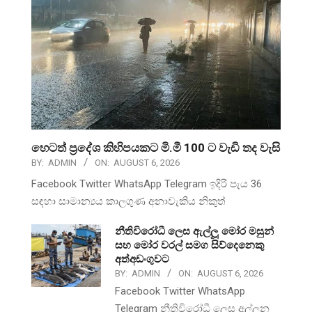
හෙටත් ප්‍රදේශ කිහිපයකට මි.මී 100 ට වැඩි තද වැසි
BY:
ADMIN
ON:
AUGUST 6, 2026
Facebook Twitter WhatsApp Telegram ඉදිරි පැය 36
සඳහා සාමාන්‍යය කාලගුණ අනාවැකිය නිකුත්
නීතිවිරෝධී ලෙස ඇල්ලූ මෝර මසුන්
සහ මෝර වරල් සමග සිව්දෙනෙකු
අත්අඩංගුවට
BY:
ADMIN
ON:
AUGUST 6, 2026
Facebook Twitter WhatsApp
Telegram නීතිවිරෝධී ලෙස අල්ලන