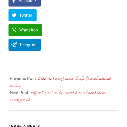
Facebook
Twitter
WhatsApp
Telegram
2023-
07-
Previous Post:
රත්තරන් ජෙල් සමග ඩියුටි ෆ්‍රී සේවිකාවක්
04
මාට්ටු
Next Post:
කුඩු සළිඳුගේ ගෝලයෙක් ගිනි අවියක් සමග
කොටුවෙයි
LEAVE A REPLY