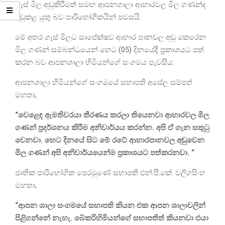
ගෑස් මිල අඩුකිරීමත් සමඟ ආපනශාලා ආහාරවල මිල ගණන්ද
අඩුකළ යුතු බව පාරිභෝගිකයින් පවසයි.
මේ අතර ගෑස් මිලට සාපේක්ෂව ආහාර පානවල අඩු කෙරෙන
මිල ගණන් සම්බන්ධයෙන් හෙට (05) දිනයේදී ප්‍රකාශයට පත්
කරන බව ආපනශාලා හිමියන්ගේ සංගමය පැවසීය.
ආපනශාලා හිමියන්ගේ සංගමයේ සභාපති අසේල සම්පත්
මහතා,
“වෙළෙඳ ඇමතිවරයා තීරණය කරලා තියෙනවා ආහාරවල මිල
ගණන් ප්‍රදර්ශනය කිරීම අනිවාර්යය කරන්න. අපි ඒ ගැන සතුටු
වෙනවා. හෙට දිනයේ සිට මේ රටේ ආහාරපානවල අඩුවෙන
මිල ගණන් අපි අනිවාර්යයෙන්ම ප්‍රකාශයට පත්කරනවා. “
ජාතික පාරිභෝගික පෙරමුණේ සභාපති එන්.පී.කේ. වලිගසිංහ
මහතා,
“ආපන ශාලා සංගමයේ සභාපති කියන එක ආපන ශාලාවලින්
පිළිගන්නේ නැහැ. බේකරිහිමියන්ගේ සභාපතිත් කියනවා එයා