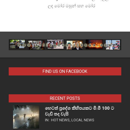
ලද මෝර මසුන් සහ මෝර
FIND US ON FACEBOOK
RECENT POSTS
හෙටත් ප්‍රදේශ කිහිපයකට මි.මී 100 ට
වැඩි තද වැසි
IN:
HOT NEWS
,
LOCAL NEWS