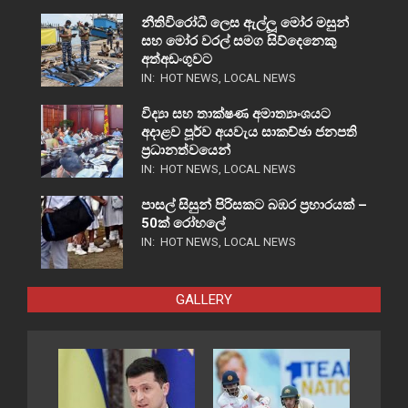
නීතිවිරෝධී ලෙස ඇල්ලූ මෝර මසුන්
සහ මෝර වරල් සමග සිව්දෙනෙකු
අත්අඩංගුවට
IN:
HOT NEWS
,
LOCAL NEWS
විද්‍යා සහ තාක්ෂණ අමාත්‍යාංශයට
අදාළව පූර්ව අයවැය සාකච්ඡා ජනපති
ප්‍රධානත්වයෙන්
IN:
HOT NEWS
,
LOCAL NEWS
පාසල් සිසුන් පිරිසකට බඹර ප්‍රහාරයක් –
50ක් රෝහලේ
IN:
HOT NEWS
,
LOCAL NEWS
GALLERY