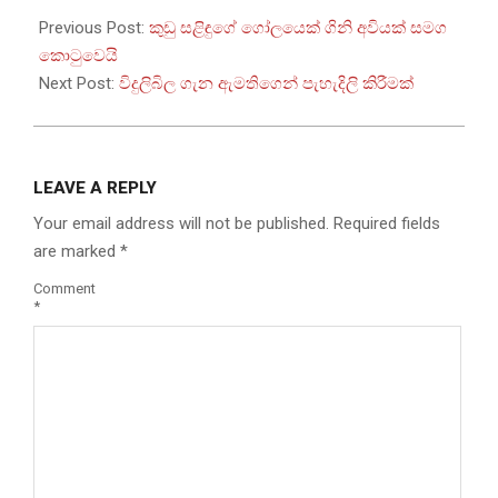
07-
Previous Post:
කුඩු සළිඳුගේ ගෝලයෙක් ගිනි අවියක් සමග
05
කොටුවෙයි
Next Post:
විදුලිබිල ගැන ඇමතිගෙන් පැහැදිලි කිරීමක්
LEAVE A REPLY
Your email address will not be published.
Required fields
are marked
*
Comment
*