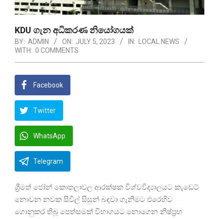
KDU ගැන අධිකරණ නියෝගයක්
BY:
ADMIN
ON:
JULY 5, 2023
IN:
LOCAL NEWS
WITH:
0 COMMENTS
Facebook
Twitter
WhatsApp
Telegram
ශ්‍රීමත් ජෝන් කොතලාවල ආරක්ෂක විශ්වවිද්‍යාලයට කැඩෙට්
නොවන නවක සිවිල් සිසුන් බඳවා ගැනීමට එරෙහිව
ගොනුකර තිබූ පෙත්සමක් විභාගයට නොගෙන නිෂ්ප්‍රභ