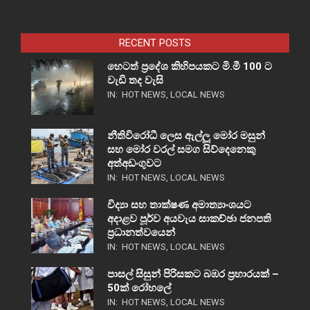
RECENT POSTS
හෙටත් ප්‍රදේශ කිහිපයකට මි.මී 100 ට
වැඩි තද වැසි
IN:
HOT NEWS
,
LOCAL NEWS
නීතිවිරෝධී ලෙස ඇල්ලූ මෝර මසුන්
සහ මෝර වරල් සමග සිව්දෙනෙකු
අත්අඩංගුවට
IN:
HOT NEWS
,
LOCAL NEWS
විද්‍යා සහ තාක්ෂණ අමාත්‍යාංශයට
අදාළව පූර්ව අයවැය සාකච්ඡා ජනපති
ප්‍රධානත්වයෙන්
IN:
HOT NEWS
,
LOCAL NEWS
පාසල් සිසුන් පිරිසකට බඹර ප්‍රහාරයක් –
50ක් රෝහලේ
IN:
HOT NEWS
,
LOCAL NEWS