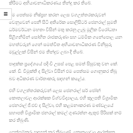
කිරීමට අභියාචනාධිකරණය තීන්දු කර තිබේ.
එම පෙත්සම නිෂ්ප්‍රභ කරන ලෙස වගඋත්තරකරුවන්
වෙනුවෙන් පෙනී සිටි අතිරේක සොලිසිටර් ජෙනරාල් සුමති
ධර්මවර්ධන මහතා විසින් මතු කරනු ලැබූ මූලික විරෝධතා
පිළිගනිමින් සෝභිත රාජකරුණා සහ ධම්මික ගනේපොල යන
මහත්වරුන් ගෙන් සමත්විත අභියාචනාධිකරණ විනිසුරු
මඩුල්ලක් විසින් එම තීන්දුව ලබා දී තිබේ.
පාදුක්ක ප්‍රදේශයේ පදිංචි උසස් පෙළ සමත් සිසුවකු වන කේ.
කේ. ඩී. විමුක්ති ද සිල්වා විසින් එම පෙත්සම ගොනුකර තිබූ
බව අධිකරණ වාර්තාකරු සඳහන් කළේය.
එහි වගඋත්තරකරුවන් ලෙස ජෙනරාල් සර් ජෝන්
කොතලාවල ආරක්ෂක විශ්වවිද්‍යාලය, එහි කුලපති විශ්‍රාමික
ජෙනරාල් ජී.එච් ද සිල්වා, එහි කළමනාකරණ මණ්ඩලයේ
සභාපති විශ්‍රාමික ජනරාල් කමල් ගුණරත්න ඇතුළු පිරිසක් නම්
කර තිබුණි.
පෙත්සම්කරු සඳහන් කර තිබුණේ, කොතලාවල ආරක්ෂක