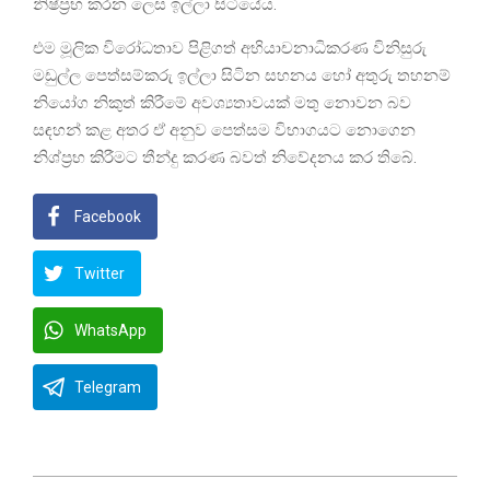
නිෂ්ප්‍රභ කරන ලෙස ඉල්ලා සිටියේය.
එම මූලික විරෝධතාව පිළිගත් අභියාචනාධිකරණ විනිසුරු
මඩුල්ල පෙත්සම්කරු ඉල්ලා සිටින සහනය හෝ අතුරු තහනම්
නියෝග නිකුත් කිරීමේ අවශ්‍යතාවයක් මතු නොවන බව
සඳහන් කළ අතර ඒ අනුව පෙත්සම විභාගයට නොගෙන
නිශ්ප්‍රභ කිරීමට තීන්දු කරණ බවත් නිවේදනය කර තිබේ.
Facebook
Twitter
WhatsApp
Telegram
2023-