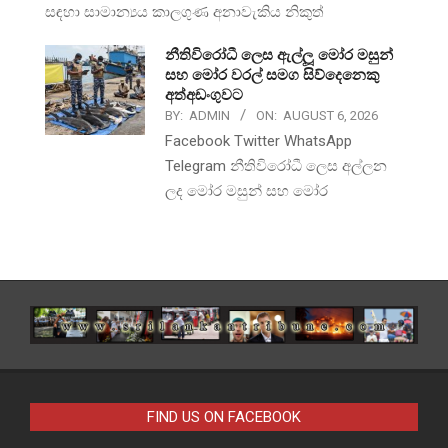
සඳහා සාමාන්‍යය කාලගුණ අනාවැකිය නිකුත්
නීතිවිරෝධී ලෙස ඇල්ලූ මෝර මසුන්
සහ මෝර වරල් සමග සිව්දෙනෙකු
අත්අඩංගුවට
BY:
ADMIN
ON:
AUGUST 6, 2026
Facebook Twitter WhatsApp
Telegram නීතිවිරෝධී ලෙස අල්ලන
ලද මෝර මසුන් සහ මෝර
FIND US ON FACEBOOK