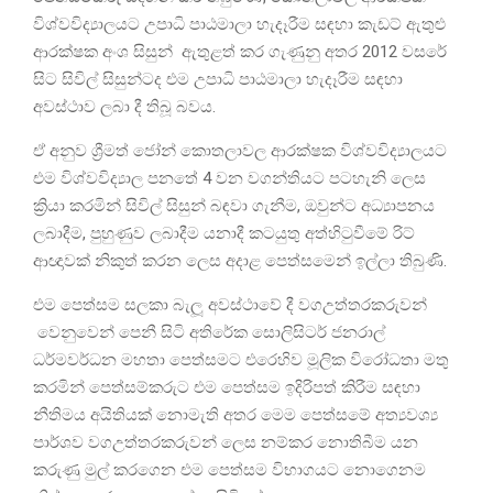
විශ්වවිද්‍යාලයට උපාධි පාඨමාලා හැදෑරීම සඳහා කැඩට් ඇතුළු
ආරක්ෂක අංශ සිසුන් ඇතුළත් කර ගැණුනු අතර 2012 වසරේ
සිට සිවිල් සිසුන්ටද එම උපාධි පාඨමාලා හැදෑරීම සඳහා
අවස්ථාව ලබා දී තිබූ බවය.
ඒ අනුව ශ්‍රීමත් ජෝන් කොතලාවල ආරක්ෂක විශ්වවිද්‍යාලයට
එම විශ්වවිද්‍යාල පනතේ 4 වන වගන්තියට පටහැනි ලෙස
ක්‍රියා කරමින් සිවිල් සිසුන් බඳවා ගැනීම, ඔවුන්ට අධ්‍යාපනය
ලබාදීම, පුහුණුව ලබාදීම යනාදී කටයුතු අත්හිටුවීමේ රිට්
ආඥාවක් නිකුත් කරන ලෙස අදාළ පෙත්සමෙන් ඉල්ලා තිබුණි.
එම පෙත්සම සලකා බැලූ අවස්ථාවේ දී වගඋත්තරකරුවන්
වෙනුවෙන් පෙනී සිටි අතිරේක සොලිසිටර් ජනරාල්
ධර්මවර්ධන මහතා පෙත්සමට එරෙහිව මූලික විරෝධතා මතු
කරමින් පෙත්සම්කරුට එම පෙත්සම ඉදිරිපත් කිරීම සඳහා
නීතිමය අයිතියක් නොමැති අතර මෙම පෙත්සමේ අත්‍යවශ්‍ය
පාර්ශව වගඋත්තරකරුවන් ලෙස නම්කර නොතිබීම යන
කරුණු මුල් කරගෙන එම පෙත්සම විභාගයට නොගෙනම