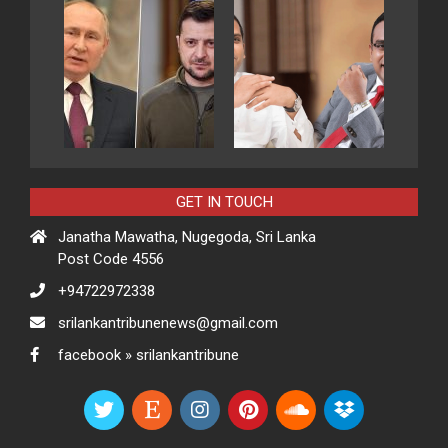
GET IN TOUCH
Janatha Mawatha, Nugegoda, Sri Lanka
Post Code 4556
+94722972338
srilankantribunenews@gmail.com
facebook » srilankantribune