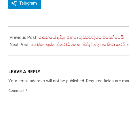
Telegram
2023-
09-
Previous Post:
යාපනයේ දමිළ ජනයා ත්‍රස්ථවාදයට එරෙහිවෙයි
25
Next Post:
යෝජිත ත්‍රස්ත විරෝධී පනත සිවිල් නිදහස සීමා කරයි ද
LEAVE A REPLY
Your email address will not be published.
Required fields are m
Comment
*