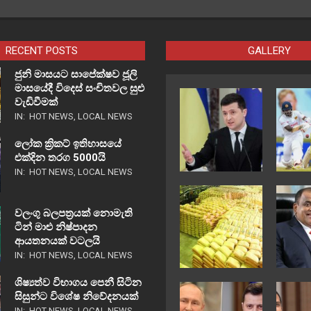
RECENT POSTS
GALLERY
ජුනි මාසයට සාපේක්ෂව ජූලි
මාසයේදී විදෙස් සංචිතවල සුළු
වැඩිවීමක්
IN:
HOT NEWS
,
LOCAL NEWS
ලෝක ක්‍රිකට් ඉතිහාසයේ
එක්දින තරග 5000යි
IN:
HOT NEWS
,
LOCAL NEWS
වලංගු බලපත්‍රයක් නොමැති
ටින් මාළු නිෂ්පාදන
ආයතනයක් වටලයි
IN:
HOT NEWS
,
LOCAL NEWS
ශිෂ්‍යත්ව විභාගය පෙනී සිටින
සිසුන්ට විශේෂ නිවේදනයක්
IN:
HOT NEWS
,
LOCAL NEWS