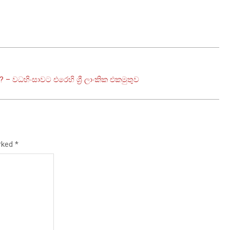
? – වධහිංසාවට එරෙහි ශ්‍රී ලාංකික එකමුතුව
arked
*