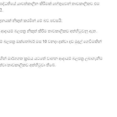
ක පද්ධතියේ යාවත්කාලීන කිරීමක් හේතුවෙන් තාවකාලිකව එම
ි.
ේදනයක් නිකුත් කරමින් මේ බව පවසයි.
ායම් බලපත්‍ර නිකුත් කිරීම තාවකාලිකව අත්හිටුවනු ඇත.
 බලපත්‍ර ඔක්තෝබර් මස 10 වනදා දක්වා දඩ මුදල් ගෙවීමකින්
මගින් මාර්ගගත ක්‍රමය යටතේ වාහන ආදායම් බලපත්‍ර ලබාගැනීම
දක්වා තාවකාලිකව අත්හිටුවා තිබේ.