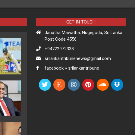
GET IN TOUCH
Janatha Mawatha, Nugegoda, Sri Lanka
Post Code 4556
+94722972338
srilankantribunenews@gmail.com
facebook » srilankantribune