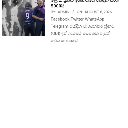
ලෝක ක්‍රිකට් ඉතිහාසයේ එක්දින තරග
5000යි
BY:
ADMIN
ON:
AUGUST 8, 2026
Facebook Twitter WhatsApp
Telegram එක්දින ජාත්‍යන්තර ක්‍රිකට්
(ODI) ඉතිහාසයේ මෙතෙක් පැවති
තරග සංඛ්‍යාවේ