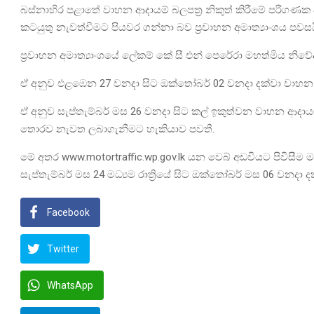
බස්නාහිර පළාතේ වාහන ආදායම් බලපත්‍ර නිකුත් කිරීමේ පරිගණ
කටයුතු නැවත්වීමට පියවර ගන්නා බව ප්‍රවාහන අමාත්‍යාංශය පවසය
ප්‍රවාහන අමාත්‍යාංශයේ ලේකම් කේ සී එන් පෙරේරා මහත්මිය නිව
ඒ අනුව එළඹෙන 27 වනදා සිට ඔක්තෝබර් 02 වනදා දක්වා වාහන ආද
ඒ අනුව සැප්තැම්බර් මස 26 වනදා සිට කල් ඉකුත්වන වාහන ආදායම්
තොරව නැවත ලබාගැනීමට හැකියාව පවතී.
මේ අතර www.motortraffic.wp.gov.lk යන වෙබ් අඩවියට පිවිසීම 
සැප්තැම්බර් මස 24 මධ්‍යම රාත්‍රියේ සිට ඔක්තෝබර් මස 06 වනදා 
Facebook
Twitter
WhatsApp