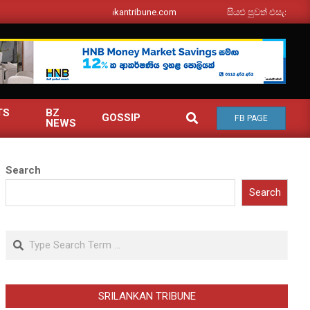
srilankantribune.com
සියළු පුවත් එසැනින් ඔබ වෙත
TS
BZ
SEARCH
GOSSIP
FB PAGE
NEWS
Search
Search
Search
SRILANKAN TRIBUNE