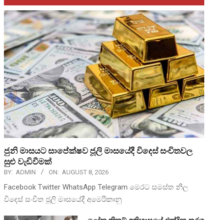
ජුනි මාසයට සාපේක්ෂව ජූලි මාසයේදී විදෙස් සංචිතවල
සුළු වැඩිවීමක්
BY:
ADMIN
ON:
AUGUST 8, 2026
Facebook Twitter WhatsApp Telegram මෙරට සමස්ත නිල
විදෙස් සංචිත ජූලි මාසයේදී අමෙරිකානු