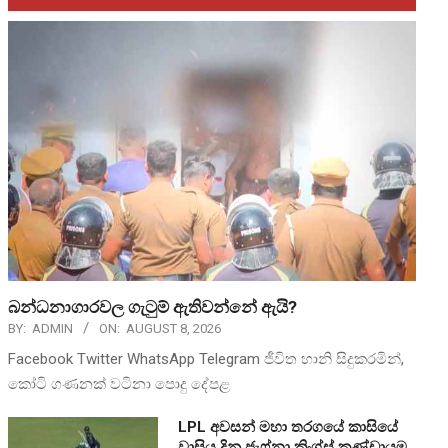
බන්ධනාගාරවල ගැටුම් ඇතිවන්නේ ඇයි?
BY:
ADMIN
ON:
AUGUST 8, 2026
Facebook Twitter WhatsApp Telegram ජීවිත හානි සිදුකරමින්,
කෝටි ගණනක් වටිනා පොදු දේපළ
LPL අවසන් මහා තරගයේ කාසියේ
වාසිය දිනූ ජැෆ්නා කිංග්ස් කණ්ඩායම