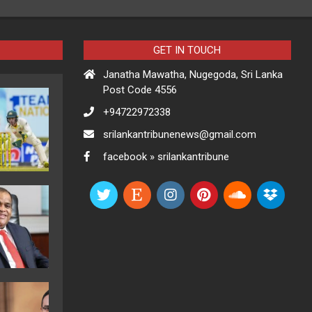
GET IN TOUCH
Janatha Mawatha, Nugegoda, Sri Lanka
Post Code 4556
+94722972338
srilankantribunenews@gmail.com
facebook » srilankantribune