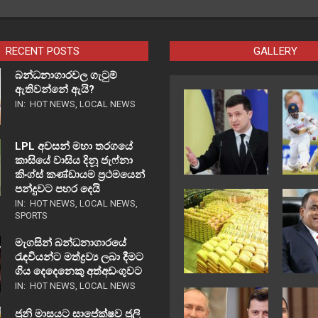
RECENT POSTS
GALLERY
බන්ධනාගාරවල ගැටුම්
ඇතිවන්නේ ඇයි?
IN:
HOT NEWS
,
LOCAL NEWS
LPL අවසන් මහා තරගයේ
කාසියේ වාසිය දිනූ ජැෆ්නා
කිංග්ස් කණ්ඩායම ප්‍රථමයෙන්
පන්දුවට පහර දෙයි
IN:
HOT NEWS
,
LOCAL NEWS
,
SPORTS
මැගසින් බන්ධනාගාරයේ
රැඳවියන්ට මත්ද්‍රව්‍ය ලබා දීමට
ගිය දෙදෙනෙකු අත්අඩංගුවට
IN:
HOT NEWS
,
LOCAL NEWS
ජුනි මාසයට සාපේක්ෂව ජූලි