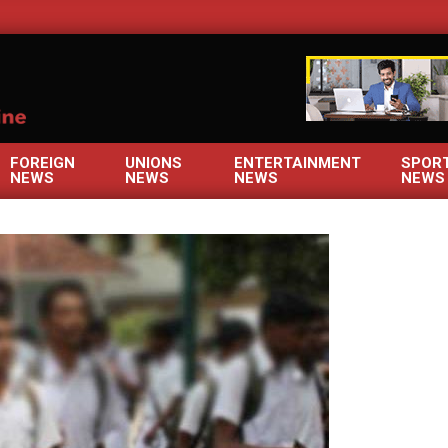
OM
FOREIGN
UNIONS
ENTERTAINMENT
SPOR
NEWS
NEWS
NEWS
NEWS
Primary
Navigation
Menu