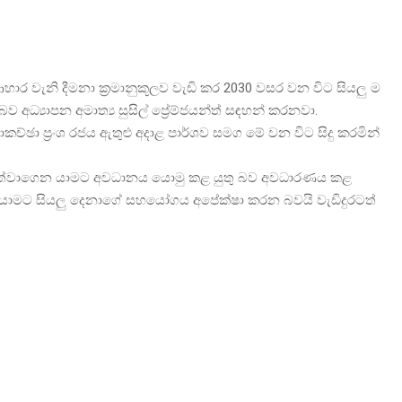
ා ආහාර වැනි දීමනා ක්‍රමානුකූලව වැඩි කර 2030 වසර වන විට සියලු ම
ව අධ්‍යාපන අමාත්‍ය සුසිල් ප්‍රේම්ජයන්ත් සඳහන් කරනවා.
ච්ඡා ප්‍රංශ රජය ඇතුළු අදාළ පාර්ශව සමග මේ වන විට සිදු කරමින්
 පවත්වාගෙන යාමට අවධානය යොමු කළ යුතු බව අවධාරණය කළ
න යාමට සියලු දෙනාගේ සහයෝගය අපේක්ෂා කරන බව‍යි වැඩිදුරටත්