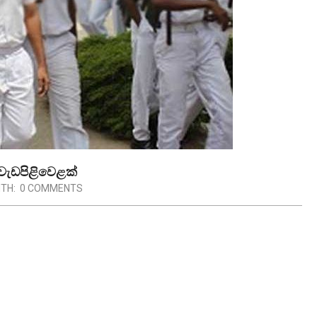
 වැඩපිළිවෙළක්
ITH:
0 COMMENTS