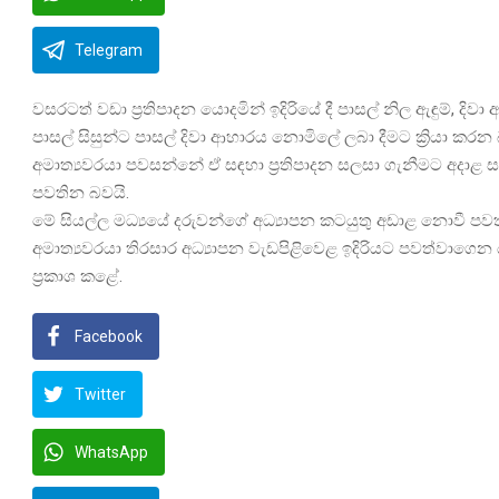
Telegram
වසරටත් වඩා ප්‍රතිපාදන යොදමින් ඉදිරියේ දී පාසල් නිල ඇඳුම්, දිව
පාසල් සිසුන්ට පාසල් දිවා ආහාරය නොමිලේ ලබා දීමට ක්‍රියා කරන බ
අමාත්‍යවරයා පවසන්නේ ඒ සඳහා ප්‍රතිපාදන සලසා ගැනීමට අදාළ සාක
පවතින බවයි.
මේ සියල්ල මධ්‍යයේ දරුවන්ගේ අධ්‍යාපන කටයුතු අඩාළ නොවී
අමාත්‍යවරයා තිරසාර අධ්‍යාපන වැඩපිළිවෙළ ඉදිරියට පවත්වාගෙ
ප්‍රකාශ කළේ.
Facebook
Twitter
WhatsApp