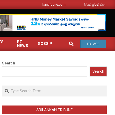
srilankantribune.com
සියළු පුවත් එසැනින් ඔබ වෙත
TS
BZ
SEARCH
GOSSIP
FB PAGE
NEWS
Search
Search
Search
SRILANKAN TRIBUNE