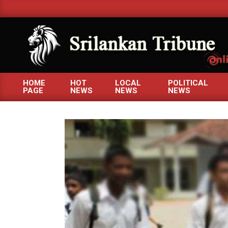
Skip
to
content
SRILANKANTRIBUNE.C
HOME
HOT
LOCAL
POLITICAL
PAGE
NEWS
NEWS
NEWS