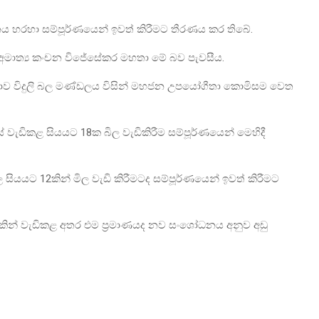
ධනය හරහා සම්පූර්ණයෙන් ඉවත් කිරීමට තීරණය කර තිබේ.
ති අමාත්‍ය කංචන විජේසේකර මහතා මේ බව පැවසීය.
ෝජනාව විදුලි බල මණ්ඩලය විසින් මහජන උපයෝගීතා කොමිසම වෙත
ැඩිකළ සියයට 18ක බිල වැඩිකිරීම සම්පූර්ණයෙන් මෙහිදී
 සියයට 12කින් මිල වැඩි කිරීමටද සම්පූර්ණයෙන් ඉවත් කිරීමට
ින් වැඩිකළ අතර එම ප්‍රමාණයද නව සංශෝධනය අනුව අඩු