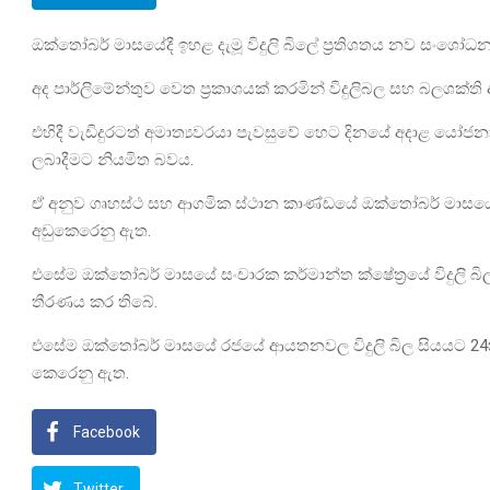
ඔක්තෝබර් මාසයේදී ඉහළ දැමූ විදුලි බිලේ ප්‍රතිශතය නව සංශෝ
අද පාර්ලිමේන්තුව වෙත ප්‍රකාශයක් කරමින් විදුලිබල සහ බලශක්
එහිදී වැඩිදුරටත් අමාත්‍යවරයා පැවසුවේ හෙට දිනයේ අදාළ ය
ලබාදීමට නියමිත බවය.
ඒ අනුව ගෘහස්ථ සහ ආගමික ස්ථාන කාණ්ඩයේ ඔක්තෝබර් මාසයේ ව
අඩුකෙරෙනු ඇත.
එසේම ඔක්තෝබර් මාසයේ සංචාරක කර්මාන්ත ක්ෂේත්‍රයේ විදුලි බිල
තීරණය කර තිබේ.
එසේම ඔක්තෝබර් මාසයේ රජයේ ආයතනවල විදුලි බිල සියයට 24ක
කෙරෙනු ඇත.
Facebook
Twitter