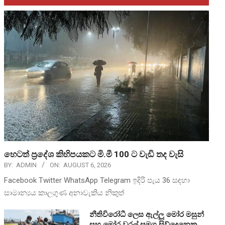
හෙටත් ප්‍රදේශ කිහිපයකට මි.මී 100 ට වැඩි තද වැසි
BY:
ADMIN
ON:
AUGUST 6, 2026
Facebook Twitter WhatsApp Telegram ඉදිරි පැය 36 සඳහා
සාමාන්‍යය කාලගුණ අනාවැකිය නිකුත්
නීතිවිරෝධී ලෙස ඇල්ලූ මෝර මසුන්
සහ මෝර වරල් සමග සිව්දෙනෙකු