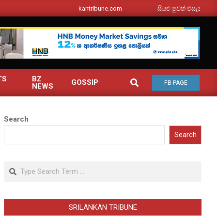
srilankantribune.com
සියළු පුවත් එසැනින් ඔබ වෙත
TS
BZ
SEARCH
GOSSIP
FB PAGE
NEWS
Search
Search
Search
SRILANKAN TRIBUNE