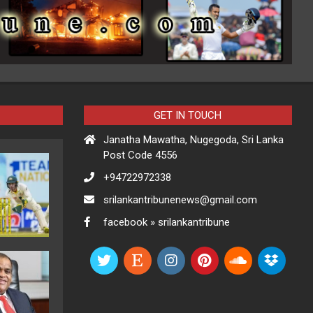
GET IN TOUCH
Janatha Mawatha, Nugegoda, Sri Lanka
Post Code 4556
+94722972338
srilankantribunenews@gmail.com
facebook » srilankantribune