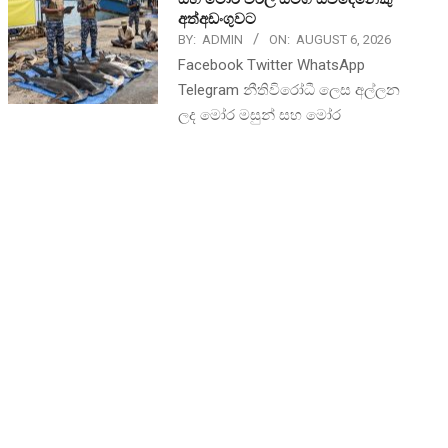
අත්අඩංගුවට
BY:
ADMIN
ON:
AUGUST 6, 2026
Facebook Twitter WhatsApp
Telegram නීතිවිරෝධී ලෙස අල්ලන
ලද මෝර මසුන් සහ මෝර