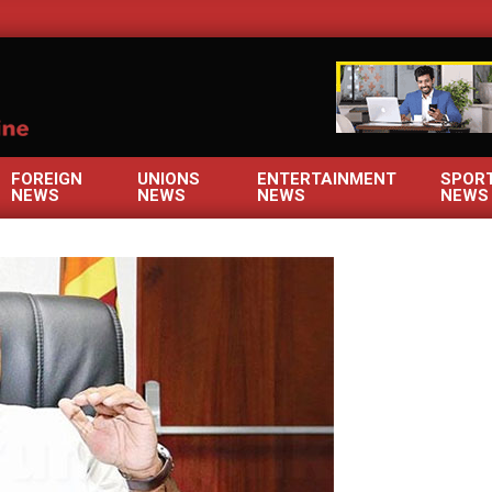
OM
FOREIGN
UNIONS
ENTERTAINMENT
SPOR
NEWS
NEWS
NEWS
NEWS
Primary
Navigation
Menu