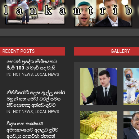
RECENT POSTS
GALLERY
හෙටත් ප්‍රදේශ කිහිපයකට
මි.මී 100 ට වැඩි තද වැසි
IN:
HOT NEWS
,
LOCAL NEWS
නීතිවිරෝධී ලෙස ඇල්ලූ මෝර
මසුන් සහ මෝර වරල් සමග
සිව්දෙනෙකු අත්අඩංගුවට
IN:
HOT NEWS
,
LOCAL NEWS
විද්‍යා සහ තාක්ෂණ
අමාත්‍යාංශයට අදාළව පූර්ව
අයවැය සාකච්ඡා ජනපති