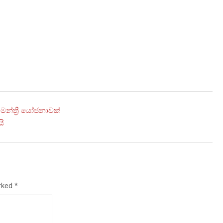
මන්ත්‍රී යෝජනාවක්
යි
arked
*