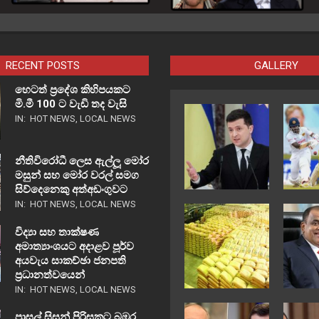
RECENT POSTS
GALLERY
හෙටත් ප්‍රදේශ කිහිපයකට
මි.මී 100 ට වැඩි තද වැසි
IN:
HOT NEWS
,
LOCAL NEWS
නීතිවිරෝධී ලෙස ඇල්ලූ මෝර
මසුන් සහ මෝර වරල් සමග
සිව්දෙනෙකු අත්අඩංගුවට
IN:
HOT NEWS
,
LOCAL NEWS
විද්‍යා සහ තාක්ෂණ
අමාත්‍යාංශයට අදාළව පූර්ව
අයවැය සාකච්ඡා ජනපති
ප්‍රධානත්වයෙන්
IN:
HOT NEWS
,
LOCAL NEWS
පාසල් සිසුන් පිරිසකට බඹර