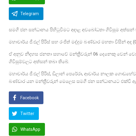
Telegram
සමගි ජන සන්ධානය පිහිටුවීමට අදාළ අවබෝධතා ගිවිසුම අත්සන් 
මහාචාර්ය ජී.එල් පිරිස් සහ රංජිත් මද්දුම බණ්ඩාර මහතා විසින් අ
ඒ අනුව නිදහස ජනතා සභාවේ මන්ත්‍රීවරුන් 06 දෙනෙකු වෙන් 
ගිවිසුම්වලට අත්සන් තබා තිබේ.
මහාචාර්ය ජී.එල් පිරිස්, ඩිලාන් පෙරේරා, ආචාර්ය නාලක ගොඩහේවා,
බණ්ඩාර යන මන්ත්‍රීවරුන් මෙලෙස සමගි ජන සන්ධානයට එක්වී 
Facebook
Twitter
WhatsApp