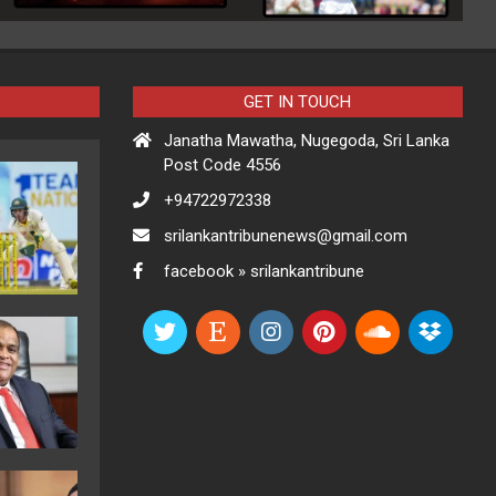
GET IN TOUCH
Janatha Mawatha, Nugegoda, Sri Lanka
Post Code 4556
+94722972338
srilankantribunenews@gmail.com
facebook » srilankantribune