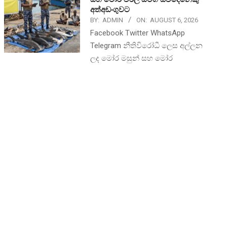
අත්අඩංගුවට
BY:
ADMIN
ON:
AUGUST 6, 2026
Facebook Twitter WhatsApp
Telegram නීතිවිරෝධී ලෙස අල්ලන
ලද මෝර මසුන් සහ මෝර