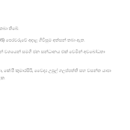
තබා තිබේ.
ද (05) පෙරවරුවේ අදාළ ගිවිසුම අත්සන් තබා ඇත.
වෙන් වශයෙන් සමගි ජන සන්ධානය එක් වෙමින් අවබෝධතා
 කේ.පී කුමාරසිරි, වෛද්‍ය උපුල් ගලප්පත්ති සහ වසන්ත යාපා
ඇක.