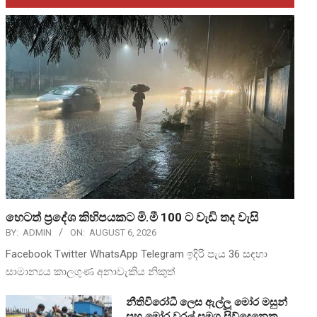
හෙටත් ප්‍රදේශ කිහිපයකට මි.මී 100 ට වැඩි තද වැසි
BY:
ADMIN
ON:
AUGUST 6, 2026
Facebook Twitter WhatsApp Telegram ඉදිරි පැය 36 සඳහා
සාමාන්‍යය කාලගුණ අනාවැකිය නිකුත්
නීතිවිරෝධී ලෙස ඇල්ලූ මෝර මසුන්
සහ මෝර වරල් සමග සිව්දෙනෙකු