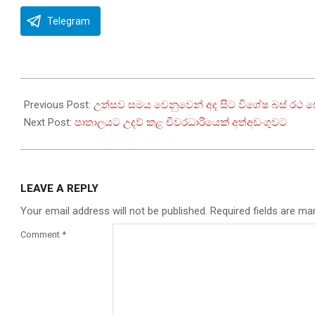
Telegram
2024-
04-
Previous Post:
උත්සව සමය වෙනුවෙන් අද සිට විශේෂ බස් රථ 
05
Next Post:
පාතාලයට උදව් කළ චීවරධාරියෙක් අත්අඩංගුවට
LEAVE A REPLY
Your email address will not be published.
Required fields are m
Comment
*