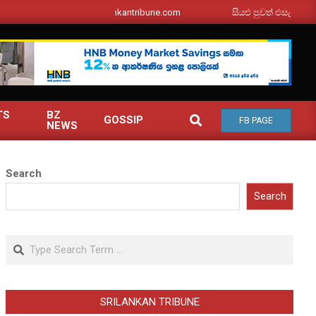
srilankantribune.com
සියළු පුවත් එසැනින් ඔබ වෙත
TS
BZ
SEARCH
GOSSIP
FB PAGE
NEWS
Search
Search
Search
SRILANKAN TRIBUNE