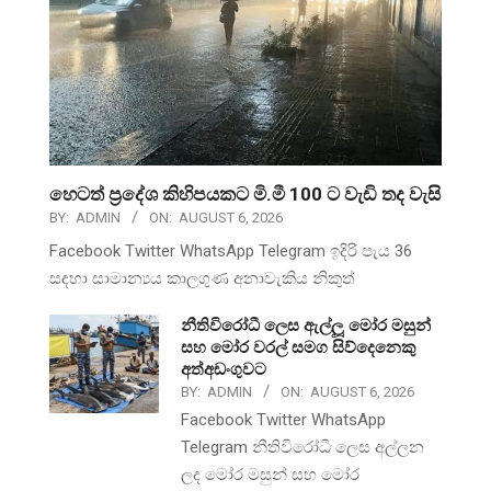
හෙටත් ප්‍රදේශ කිහිපයකට මි.මී 100 ට වැඩි තද වැසි
BY:
ADMIN
ON:
AUGUST 6, 2026
Facebook Twitter WhatsApp Telegram ඉදිරි පැය 36
සඳහා සාමාන්‍යය කාලගුණ අනාවැකිය නිකුත්
නීතිවිරෝධී ලෙස ඇල්ලූ මෝර මසුන්
සහ මෝර වරල් සමග සිව්දෙනෙකු
අත්අඩංගුවට
BY:
ADMIN
ON:
AUGUST 6, 2026
Facebook Twitter WhatsApp
Telegram නීතිවිරෝධී ලෙස අල්ලන
ලද මෝර මසුන් සහ මෝර