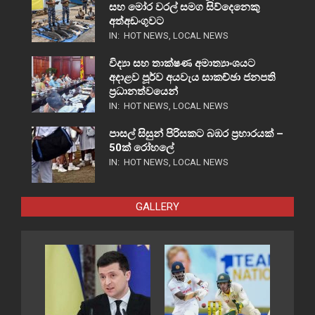
සහ මෝර වරල් සමග සිව්දෙනෙකු
අත්අඩංගුවට
IN:
HOT NEWS
,
LOCAL NEWS
විද්‍යා සහ තාක්ෂණ අමාත්‍යාංශයට
අදාළව පූර්ව අයවැය සාකච්ඡා ජනපති
ප්‍රධානත්වයෙන්
IN:
HOT NEWS
,
LOCAL NEWS
පාසල් සිසුන් පිරිසකට බඹර ප්‍රහාරයක් –
50ක් රෝහලේ
IN:
HOT NEWS
,
LOCAL NEWS
GALLERY