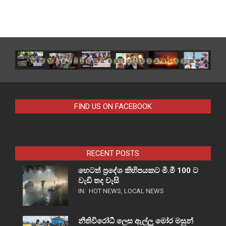
FIND US ON FACEBOOK
RECENT POSTS
හෙටත් ප්‍රදේශ කිහිපයකට මි.මී 100 ට
වැඩි තද වැසි
IN:
HOT NEWS
,
LOCAL NEWS
නීතිවිරෝධී ලෙස ඇල්ලූ මෝර මසුන්