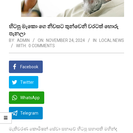
හිටපු මැකො ගෙ නිවසට තුන්වෙනි වරටත් හොරු
පැනලා
BY:
ADMIN
ON:
NOVEMBER 24, 2024
IN:
LOCAL NEWS
WITH:
0 COMMENTS
Facebook
Twitter
WhatsApp
Telegram
මැතිවරණ කොමිෂන් සේවා සභාවේ හිටපු සභාපති මහින්ද