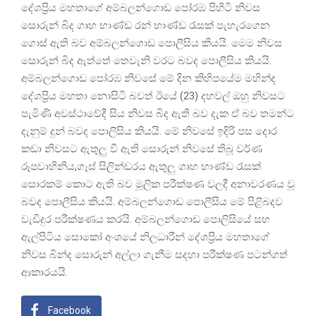
දේශප්‍රිය මහතාගේ අම්බලන්ගොඩ පෝරඹ පිහිටි නිවස
සොරුන් බිද ගෘහ භාණ්ඩ රන් භාණ්ඩ රැසක් පැහැරගෙන
ගොස් ඇති බව අම්බලන්ගොඩ පොලීසිය කියයි. මෙම නිවස
සොරුන් බිද ඇත්තේ තෙවැනි වරට බවද පොලීසිය කියයි.
අම්බලන්ගොඩ පෝරඹ නිවසේ මේ දින කිහිපයේම මහින්ද
දේශප්‍රිය මහතා නොසිටි බවත් ඊයේ (23) දහවල් ඔහු නිවසට
පැමිණි අවස්ථාවේදී සිය නිවස බිද ඇති බව දැක ඒ බව තමන්ට
දැනුම් දුන් බවද පොලිසිය කියයි. මේ නිවසේ ඉදිරි පස දොර
කඩා නිවසට ඇතුලු වී ඇති සොරුන් නිවසේ තිබූ වර්ණ
රූපවාහිනිය,ගෑස් සිලින්ඩරය ඇතුලු ගෘහ භාණ්ඩ රැසක්
සොරකම් කොට ඇති බව මූලික පරීක්ෂණ වලදී අනාවරණය වූ
බවද පොලීසිය කියයි. අම්බලන්ගොඩ පොලීසිය මේ පිළිබදව
වැඩිදුර පරීක්ෂණය කරයි. අම්බලන්ගොඩ පොලිසියේ සහ
ඇල්පිටිය සොකෝ අංශයේ නිලධාරීන් දේශප්‍රිය මහතාගේ
නිවස බින්ද සොරුන් අල්ලා ගැනීම සදහා පරීක්ෂණ පටන්ගත්
ආකාරයයි.
Facebook