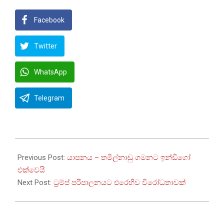
Facebook
Twitter
WhatsApp
Telegram
2025-
03-
Previous Post:
යාපනය – තමිල්නාඩු ගමනට ඉන්ඩිගෝ
09
එක්වෙයි
Next Post:
ට්‍රම්ප් පරිපාලනයට එරෙහිව විරෝධතාවක්