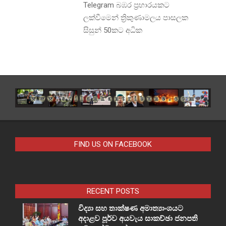
Telegram බඹර ප්‍රහාරයකට
ලක්වීමෙන් ත්‍රිකුණාමලය පාසලක
සිසුන් 50කට අධික
FIND US ON FACEBOOK
RECENT POSTS
විද්‍යා සහ තාක්ෂණ අමාත්‍යාංශයට
අදාළව පූර්ව අයවැය සාකච්ඡා ජනපති