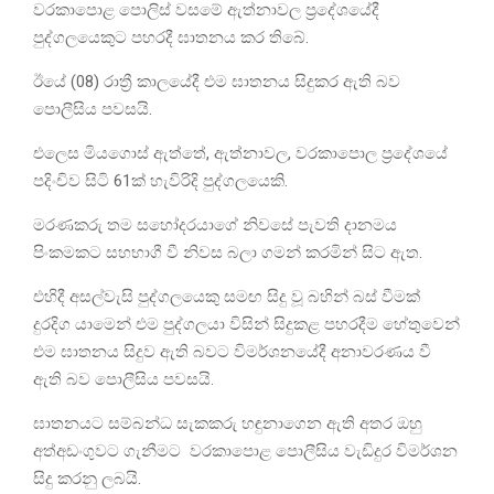
වරකාපොළ පොලිස් වසමේ ඇත්නාවල ප්‍රදේශයේදී
පුද්ගලයෙකුට පහරදී ඝාතනය කර තිබේ.
ඊයේ (08) රාත්‍රී කාලයේදී එම ඝාතනය සිදුකර ඇති බව
පොලීසිය පවසයි.
එලෙස මියගොස් ඇත්තේ, ඇත්නාවල, වරකාපොල ප්‍රදේශයේ
පදිංචිව සිටි 61ක් හැවිරිදි පුද්ගලයෙකි.
මරණකරු තම සහෝදරයාගේ නිවසේ පැවති දානමය
පිංකමකට සහභාගී වී නිවස බලා ගමන් කරමින් සිට ඇත.
එහිදී අසල්වැසි පුද්ගලයෙකු සමඟ සිදු වූ බහින් බස් වීමක්
දුරදිග යාමෙන් එම පුද්ගලයා විසින් සිදුකළ පහරදීම හේතුවෙන්
එම ඝාතනය සිදුව ඇති බවට විමර්ශනයේදී අනාවරණය වී
ඇති බව පොලීසිය පවසයි.
ඝාතනයට සම්බන්ධ සැකකරු හඳුනාගෙන ඇති අතර ඔහු
අත්අඩංගුවට ගැනීමට වරකාපොළ පොලීසිය වැඩිදුර විමර්ශන
සිදු කරනු ලබයි.