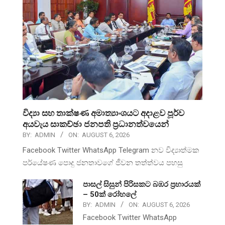
විද්‍යා සහ තාක්ෂණ අමාත්‍යාංශයට අදාළව පූර්ව
අයවැය සාකච්ඡා ජනපති ප්‍රධානත්වයෙන්
BY:
ADMIN
ON:
AUGUST 6, 2026
Facebook Twitter WhatsApp Telegram නව විද්‍යාත්මක
පර්යේෂණ පොදු ජනතාවගේ ජීවන තත්ත්වය පහසු
පාසල් සිසුන් පිරිසකට බඹර ප්‍රහාරයක්
– 50ක් රෝහලේ
BY:
ADMIN
ON:
AUGUST 6, 2026
Facebook Twitter WhatsApp