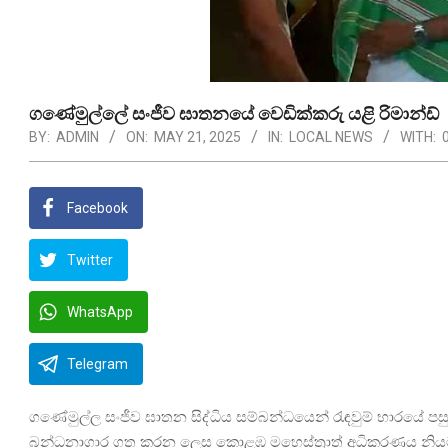
ගණේමුල්ලේ සංජීව ඝාතනයේ වෙඩික්කරු යළි රිමාන්ඩ්
BY:
ADMIN
ON:
MAY 21, 2025
IN:
LOCAL NEWS
WITH:
Facebook
Twitter
WhatsApp
Telegram
ගණේමුල්ල සංජීව ඝාතන සිද්ධිය සම්බන්ධයෙන් රැඳවුම් භාරයේ පස
බන්ධනාගාර ගත කරන ලෙස කොළඹ මහෙස්ත්‍රාත් අධිකරණය නි