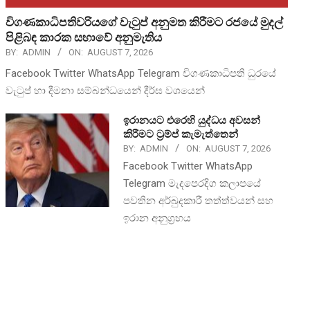
විගණකාධිපතිවරියගේ වැටුප් අනුමත කිරීමට රජයේ මුදල්
පිළිබඳ කාරක සභාවේ අනුමැතිය
BY:
ADMIN
ON:
AUGUST 7, 2026
Facebook Twitter WhatsApp Telegram විගණකාධිපති ධුරයේ
වැටුප් හා දීමනා සම්බන්ධයෙන් දීර්ඝ වශයෙන්
ඉරානයට එරෙහි යුද්ධය අවසන්
කිරීමට ට්‍රම්ප් කැමැත්තෙන්
BY:
ADMIN
ON:
AUGUST 7, 2026
Facebook Twitter WhatsApp
Telegram මැදපෙරදිග කලාපයේ
පවතින අර්බුදකාරී තත්ත්වයන් සහ
ඉරාන අනුග්‍රහය