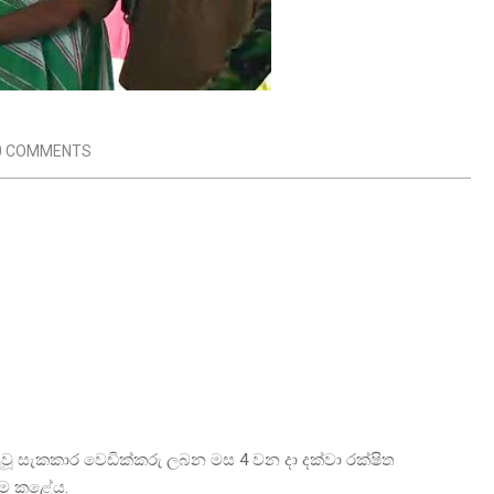
0 COMMENTS
ුවූ සැකකාර වෙඩික්කරු ලබන මස 4 වන දා දක්වා රක්ෂිත
යම කළේය.