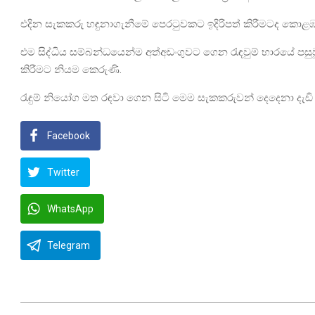
එදින සැකකරු හඳුනාගැනීමේ පෙරටුවකට ඉදිරිපත් කිරීමටද කොළඹ ප්
එම සිද්ධිය සම්බන්ධයෙන්ම අත්අඩංගුවට ගෙන රැඳවුම් භාරයේ පස
කිරීමට නියම කෙරුණි.
රැඳුම් නියෝග මත රඳවා ගෙන සිටි මෙම සැකකරුවන් දෙදෙනා දැඩි 
Facebook
Twitter
WhatsApp
Telegram
2025-