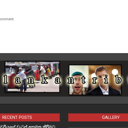
 comment.
RECENT POSTS
GALLERY
වරියගේ වැටුප් අනුමත කිරීමට