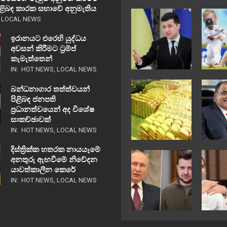
පිළිබඳ කාරක සභාවේ අනුමැතිය
,
LOCAL NEWS
ඉරානයට එරෙහි යුද්ධය
අවසන් කිරීමට ට්‍රම්ප්
කැමැත්තෙන්
IN:
HOT NEWS
,
LOCAL NEWS
බන්ධනාගාර තත්ත්වයන්
පිළිබඳ ජනපති
ප්‍රධානත්වයෙන් අද විශේෂ
සාකච්ඡාවක්
IN:
HOT NEWS
,
LOCAL NEWS
දිස්ත්‍රික්ක හතරක නායයෑමේ
අනතුරු ඇඟවීමේ නිවේදන
යාවත්කාලීන කෙරේ
IN:
HOT NEWS
,
LOCAL NEWS