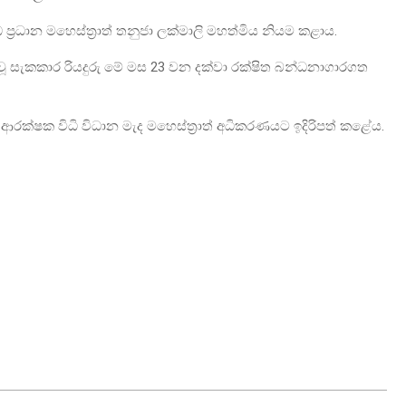
‍රධාන මහෙස්ත්‍රාත් තනුජා ලක්මාලි මහත්මිය නියම කළාය.
ුවූ සැකකාර රියදුරු මේ මස 23 වන දක්වා රක්ෂිත බන්ධනාගාරගත
ආරක්ෂක විධි විධාන මැද මහෙස්ත්‍රාත් අධිකරණයට ඉදිරිපත් කළේය.