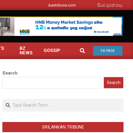
srilankantribune.com
සියළු පුවත් එසැනින් ඔබ වෙ
TS
BZ
SEARCH
GOSSIP
FB PAGE
NEWS
Search
Search
Search
SRILANKAN TRIBUNE