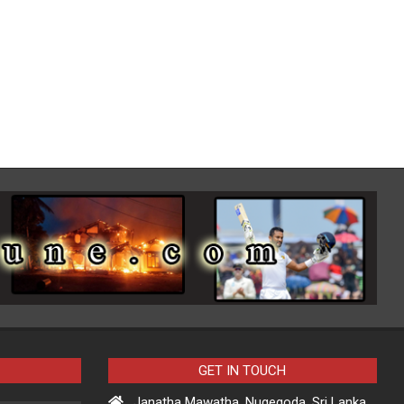
GET IN TOUCH
Janatha Mawatha, Nugegoda, Sri Lanka