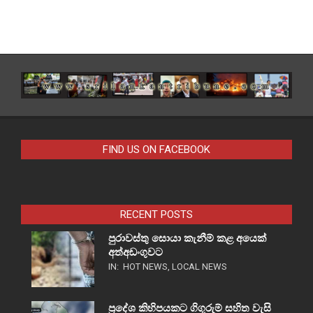
FIND US ON FACEBOOK
RECENT POSTS
පුරාවස්තු සොයා කැනීම් කළ අයෙක්
අත්අඩංගුවට
IN:
HOT NEWS
,
LOCAL NEWS
ප්‍රදේශ කිහිපයකට ගිගුරුම් සහිත වැසි