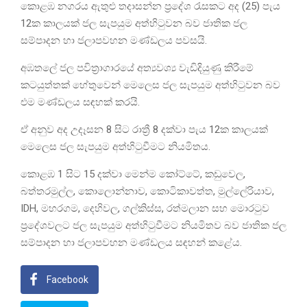
කොළඹ නගරය ඇතුළු තදාසන්න ප්‍රදේශ රැසකට අද (25) පැය
12ක කාලයක් ජල සැපයුම අත්හිටුවන බව ජාතික ජල
සම්පාදන හා ජලාපවහන මණ්ඩලය පවසයි.
අඹතලේ ජල පවිත්‍රාගාරයේ අත්‍යවශ්‍ය වැඩිදියුණු කිරීමේ
කටයුත්තක් හේතුවෙන් මෙලෙස ජල සැපයුම අත්හිටුවන බව
එම මණ්ඩලය සඳහක් කරයි.
ඒ අනුව අද උදෑසන 8 සිට රාත්‍රී 8 දක්වා පැය 12ක කාලයක්
මෙලෙස ජල සැපයුම අත්හිටුවීමට නියමිතය.
කොළඹ 1 සිට 15 දක්වා මෙන්ම කෝට්ටේ, කඩුවෙල,
බත්තරමුල්ල, කොලොන්නාව, කොටිකාවත්ත, මුල්ලේරියාව,
IDH, මහරගම, දෙහිවල, ගල්කිස්ස, රත්මලාන සහ මොරටුව
ප්‍රදේශවලට ජල සැපයුම අත්හිටුවීමට නියමිතව බව ජාතික ජල
සම්පාදන හා ජලාපවහන මණ්ඩලය සඳහන් කළේය.
Facebook