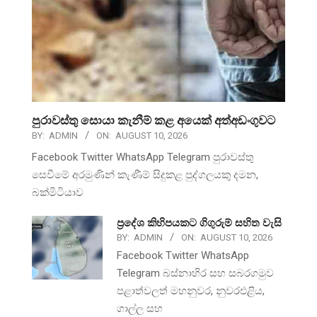
පුරාවස්තු සොයා කැනීම් කළ අයෙක් අත්අඩංගුවට
BY:
ADMIN
ON:
AUGUST 10, 2026
Facebook Twitter WhatsApp Telegram පුරාවස්තු
සෙවීමේ අරමුණින් කැණීම් සිදුකළ පුද්ගලයකු දමන,
බක්මිටියාව
ප්‍රදේශ කිහිපයකට ගිගුරුම් සහිත වැසි
BY:
ADMIN
ON:
AUGUST 10, 2026
Facebook Twitter WhatsApp
Telegram බස්නාහිර සහ සබරගමුව
පළාත්වලත් මහනුවර, නුවරඑළිය,
ගාල්ල සහ