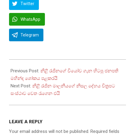
Twitter
WhatsApp
Telegram
2025-
05-
Previous Post:
නිළි රැජිනගේ වියෝව ගැන හිටපු ජනපති
25
මහින්ද ශෝකය පළකරයි
Next Post:
නිළි රැජින මාලනීයගේ නිසල දේහය චිත්‍රපට
සංස්ථාව වෙත රැගෙන එයි
LEAVE A REPLY
Your email address will not be published.
Required fields