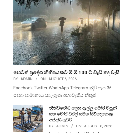
හෙටත් ප්‍රදේශ කිහිපයකට මි.මී 100 ට වැඩි තද වැසි
BY:
ADMIN
ON:
AUGUST 6, 2026
Facebook Twitter WhatsApp Telegram ඉදිරි පැය 36
සඳහා සාමාන්‍යය කාලගුණ අනාවැකිය නිකුත්
නීතිවිරෝධී ලෙස ඇල්ලූ මෝර මසුන්
සහ මෝර වරල් සමග සිව්දෙනෙකු
අත්අඩංගුවට
BY:
ADMIN
ON:
AUGUST 6, 2026