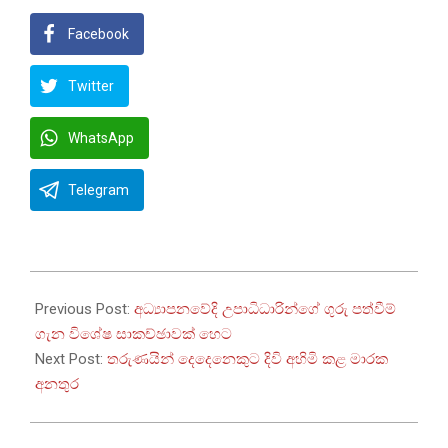
Facebook
Twitter
WhatsApp
Telegram
2026-
05-
Previous Post:
අධ්‍යාපනවේදි උපාධිධාරින්ගේ ගුරු පත්වීම්
26
ගැන විශේෂ සාකච්ඡාවක් හෙට
Next Post:
තරුණයින් දෙදෙනෙකුට දිවි අහිමි කළ මාරක
අනතුර