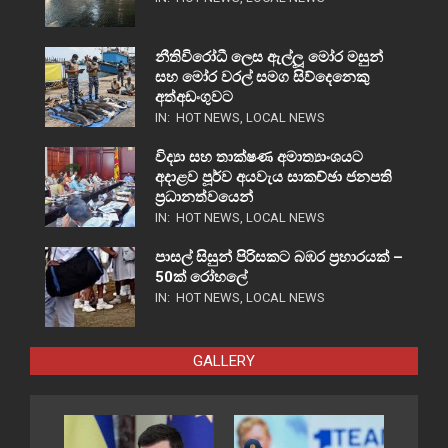
නීතිවිරෝධී ලෙස ඇල්ලූ මෝර මසුන්
සහ මෝර වරල් සමග සිව්දෙනෙකු
අත්අඩංගුවට
IN:
HOT NEWS
,
LOCAL NEWS
විද්‍යා සහ තාක්ෂණ අමාත්‍යාංශයට
අදාළව පූර්ව අයවැය සාකච්ඡා ජනපති
ප්‍රධානත්වයෙන්
IN:
HOT NEWS
,
LOCAL NEWS
පාසල් සිසුන් පිරිසකට බඹර ප්‍රහාරයක් –
50ක් රෝහලේ
IN:
HOT NEWS
,
LOCAL NEWS
GALLERY