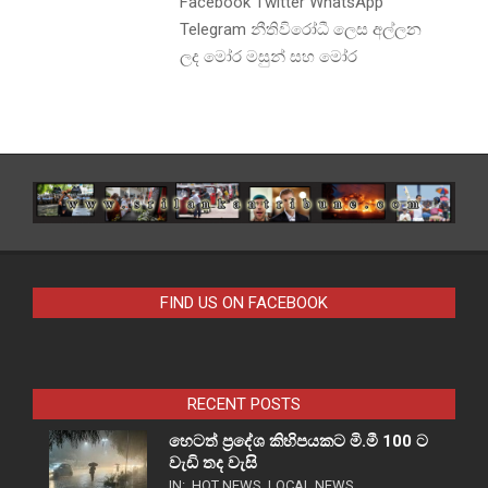
Facebook Twitter WhatsApp
Telegram නීතිවිරෝධී ලෙස අල්ලන
ලද මෝර මසුන් සහ මෝර
FIND US ON FACEBOOK
RECENT POSTS
හෙටත් ප්‍රදේශ කිහිපයකට මි.මී 100 ට
වැඩි තද වැසි
IN:
HOT NEWS
,
LOCAL NEWS