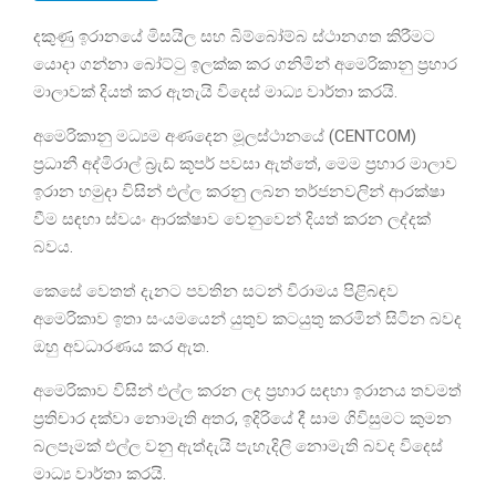
දකුණු ඉරානයේ මිසයිල සහ බිම්බෝම්බ ස්ථානගත කිරීමට
යොදා ගන්නා බෝට්ටු ඉලක්ක කර ගනිමින් අමෙරිකානු ප්‍රහාර
මාලාවක් දියත් කර ඇතැයි විදෙස් මාධ්‍ය වාර්තා කරයි.
අමෙරිකානු මධ්‍යම අණදෙන මූලස්ථානයේ (CENTCOM)
ප්‍රධානී අද්මිරාල් බ්‍රැඩ් කූපර් පවසා ඇත්තේ, මෙම ප්‍රහාර මාලාව
ඉරාන හමුදා විසින් එල්ල කරනු ලබන තර්ජනවලින් ආරක්ෂා
වීම සඳහා ස්වයං ආරක්ෂාව වෙනුවෙන් දියත් කරන ලද්දක්
බවය.
කෙසේ වෙතත් දැනට පවතින සටන් විරාමය පිළිබඳව
අමෙරිකාව ඉතා සංයමයෙන් යුතුව කටයුතු කරමින් සිටින බවද
ඔහු අවධාරණය කර ඇත.
අමෙරිකාව විසින් එල්ල කරන ලද ප්‍රහාර සඳහා ඉරානය තවමත්
ප්‍රතිචාර දක්වා නොමැති අතර, ඉදිරියේ දී සාම ගිවිසුමට කුමන
බලපෑමක් එල්ල වනු ඇත්දැයි පැහැදිලි නොමැති බවද විදෙස්
මාධ්‍ය වාර්තා කරයි.