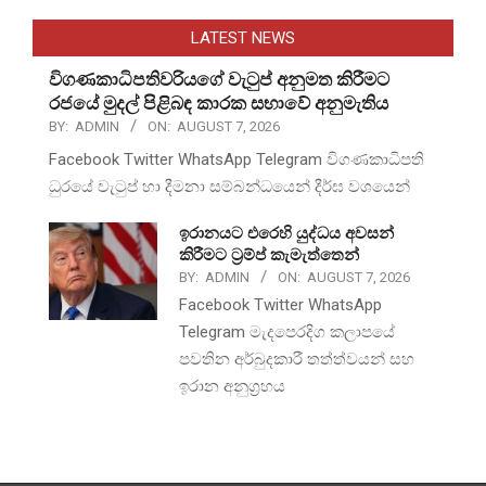
LATEST NEWS
විගණකාධිපතිවරියගේ වැටුප් අනුමත කිරීමට
රජයේ මුදල් පිළිබඳ කාරක සභාවේ අනුමැතිය
BY:
ADMIN
ON:
AUGUST 7, 2026
Facebook Twitter WhatsApp Telegram විගණකාධිපති
ධුරයේ වැටුප් හා දීමනා සම්බන්ධයෙන් දීර්ඝ වශයෙන්
ඉරානයට එරෙහි යුද්ධය අවසන්
කිරීමට ට්‍රම්ප් කැමැත්තෙන්
BY:
ADMIN
ON:
AUGUST 7, 2026
Facebook Twitter WhatsApp
Telegram මැදපෙරදිග කලාපයේ
පවතින අර්බුදකාරී තත්ත්වයන් සහ
ඉරාන අනුග්‍රහය