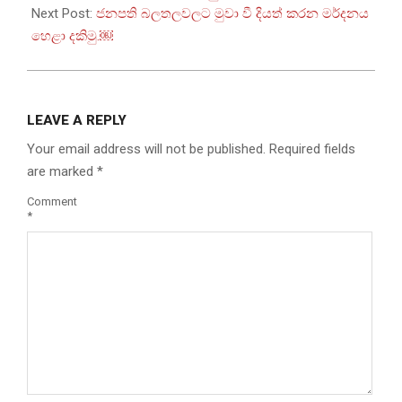
08
Next Post:
ජනපති බලතලවලට මුවා වී දියත් කරන මර්දනය
හෙළා දකිමු.￼
LEAVE A REPLY
Your email address will not be published.
Required fields
are marked
*
Comment
*