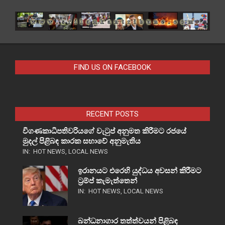
FIND US ON FACEBOOK
RECENT POSTS
විගණකාධිපතිවරියගේ වැටුප් අනුමත කිරීමට රජයේ
මුදල් පිළිබඳ කාරක සභාවේ අනුමැතිය
IN:
HOT NEWS
,
LOCAL NEWS
ඉරානයට එරෙහි යුද්ධය අවසන් කිරීමට
ට්‍රම්ප් කැමැත්තෙන්
IN:
HOT NEWS
,
LOCAL NEWS
බන්ධනාගාර තත්ත්වයන් පිළිබඳ