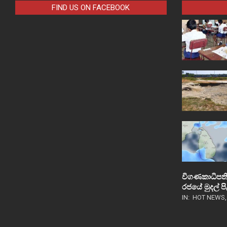
FIND US ON FACEBOOK
විගණකාධිපති
රජයේ මුදල් 
IN:
HOT NEWS