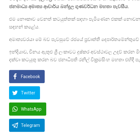
ජනමාධ්‍ය අමාත්‍ය ආචාර්ය බන්දුල ගුණවර්ධන මහතා පැවසීය.
එම නෞකාව වෙනත් කටයුත්තක් සඳහා පැමිණෙන එකක් නොවන බව විද
සඳහන් කළේය.
අමාත්‍යවරයා මේ බව පැවසුවේ රජයේ ප්‍රවෘත්ති දෙපාර්තමේන්තුවේ දී
ඉන්දියාව, චීනය ඇතුළු ශ්‍රී ලංකාවට දුෂ්කර අවස්ථාවල උදව් කරන මිත
දක්වා කටයුතු කරන බව ජනාධිපති රනිල් වික්‍රමසිංහ මහතා එහිදී
Facebook
Twitter
WhatsApp
Telegram