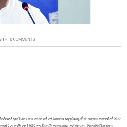
WITH:
0 COMMENTS
්නේ ඉන්ධන හා වෙනත් අවශ්‍යතා සපුරාගැනීම සඳහා පමණක් බව
යට දැනුම් දුන් බව කැබිනට් ප්‍රකාශක, ප්‍රවාහන, මහාමාර්ග සහ