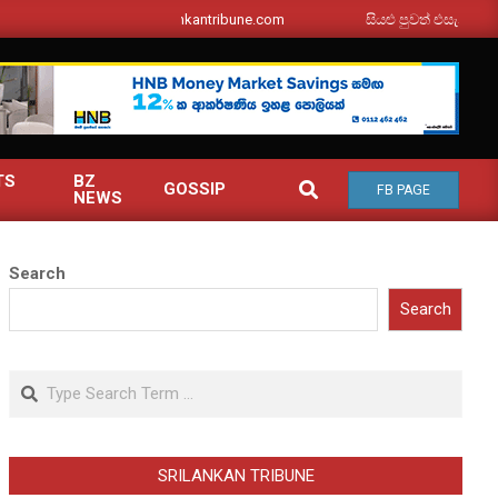
srilankantribune.com
සියළු පුවත් එසැනින් ඔබ ව
TS
BZ
SEARCH
GOSSIP
FB PAGE
NEWS
Search
Search
Search
SRILANKAN TRIBUNE