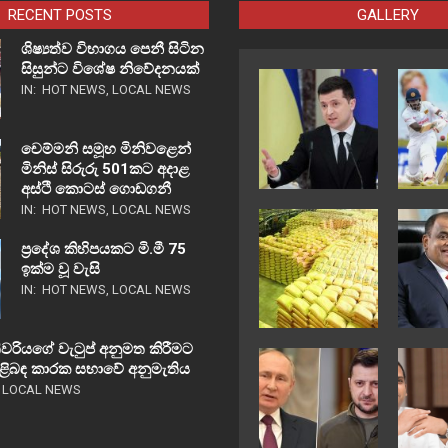
RECENT POSTS
GALLERY
ශිෂ්‍යත්ව විභාගය පෙනී සිටින
සිසුන්ට විශේෂ නිවේදනයක්
IN:
HOT NEWS
,
LOCAL NEWS
චෙම්මනි සමූහ මිනිවළෙන්
මිනිස් සිරුරු 501කට අදාළ
අස්ථි කොටස් ගොඩගනී
IN:
HOT NEWS
,
LOCAL NEWS
ප්‍රදේශ කිහිපයකට මි.මී 75
ඉක්ම වූ වැසි
IN:
HOT NEWS
,
LOCAL NEWS
වරියගේ වැටුප් අනුමත කිරීමට
පිළිබඳ කාරක සභාවේ අනුමැතිය
,
LOCAL NEWS