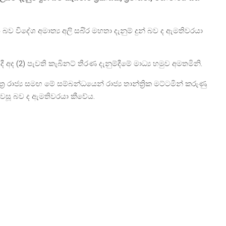
ේශ අමාත්‍ය අලි සබි්‍ර මහතා දැනුම් දුන් බව ද ඇමතිවරයා
 අද (2) පැවති කැබිනට් තීරණ දැනුම්දීමේ මාධ්‍ය හමුව අමතමිනි.
්‍ර රාජ්‍ය සමඟ මේ සම්බන්ධයෙන් රාජ්‍ය තාන්ත්‍රික මට්ටමින් කරුණු
 පැවසූ බව ද ඇමතිවරයා කීවේය.