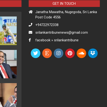
GET IN TOUCH
Janatha Mawatha, Nugegoda, Sri Lanka
Post Code 4556
+94722972338
srilankantribunenews@gmail.com
facebook » srilankantribune