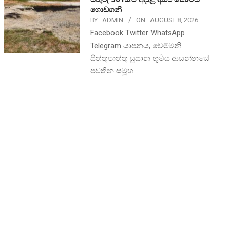
ගොඩගනී
BY:
ADMIN
ON:
AUGUST 8, 2026
Facebook Twitter WhatsApp
Telegram යාපනය, චෙම්මනි
සිත්තුපාත්තු සුසාන භූමිය ආසන්නයේ
පවතින සමූහ