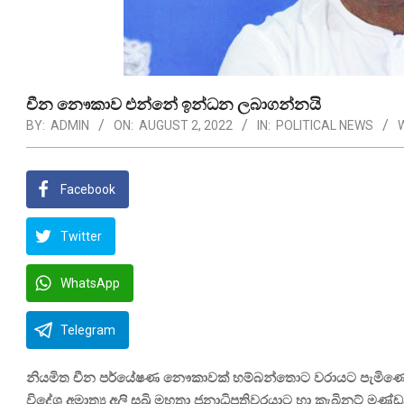
චීන නෞකාව එන්නේ ඉන්ධන ලබාගන්නයි
BY:
ADMIN
ON:
AUGUST 2, 2022
IN:
POLITICAL NEWS
Facebook
Twitter
WhatsApp
Telegram
නියමිත චීන පර්යේෂණ නෞකාවක් හම්බන්තොට වරායට පැමිණෙන
විදේශ අමාත්‍ය අලි සබ්‍රි මහතා ජනාධිපතිවරයාට හා කැබිනට් මණ්ඩල