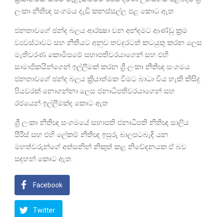
ලංකා නීතීඥ සංගමය දැඩි කනස්සල්ල පළ කොට ඇත
ජනතාවගේ ඡන්ද බලය ආරක්‍ෂා වන අන්දමට ආණ්ඩු ක්‍රම
ව්‍යවස්ථාවට සහ නීතීයට අනුව තවදුරටත් කටයුතු කරන ලෙස
මැතිවරණ කොමිසමේ සභාපතිවරයාගෙන් සහ එහි
සාමාජිකයින්ගෙන් ඉල්ලීමක් කරන ශ්‍රී ලංකා නීතීඥ සංගමය
ජනතාවගේ ඡන්ද බලය ක්‍රියාත්මක වීමට බාධා විය හැකි කිසිදු
පියවරක් නොගන්නා ලෙස ජනාධිපතිවරයාගෙන් සහ
රජයෙන් ඉල්ලීමක්ද කොට ඇත
ශ්‍රී ලංකා නීතීඥ සංගමයේ සභාපති ජනාධිපති නීතීඥ සාලිය
පීරීස් සහ එහි ලේකම් නීතීඥ ඉසුරු බාලපටබැඳි යන
මහත්වරුන්ගේ අත්සනින් නිකුත් කළ නිවේදනයක ඒ බව
සඳහන් කොට ඇත.
Facebook
Twitter