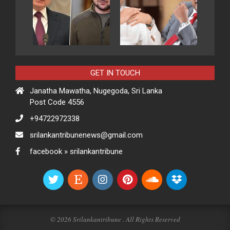
GET IN TOUCH
Janatha Mawatha, Nugegoda, Sri Lanka
Post Code 4556
+94722972338
srilankantribunenews@gmail.com
facebook » srilankantribune
© 2026 Srilankantribune . All Rights Reserved