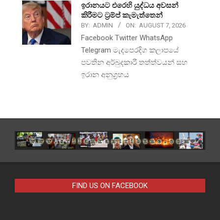
ඉරානයට එරෙහි යුද්ධය අවසන්
කිරීමට ට්‍රම්ප් කැමැත්තෙන්
BY:
ADMIN
ON:
AUGUST 7, 2026
Facebook Twitter WhatsApp
Telegram මැදපෙරදිග කලාපයේ
පවතින අර්බුදකාරී තත්ත්වයන් සහ
ඉරාන අනුග්‍රහය
FIND US ON FACEBOOK