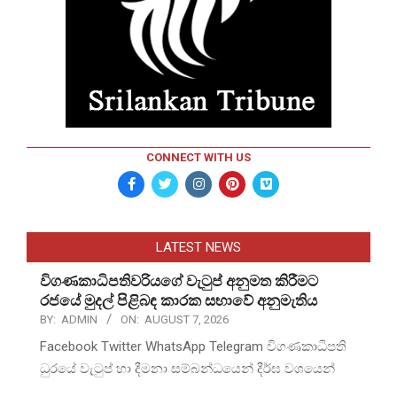
CONNECT WITH US
LATEST NEWS
විගණකාධිපතිවරියගේ වැටුප් අනුමත කිරීමට
රජයේ මුදල් පිළිබඳ කාරක සභාවේ අනුමැතිය
BY:
ADMIN
ON:
AUGUST 7, 2026
Facebook Twitter WhatsApp Telegram විගණකාධිපති
ධුරයේ වැටුප් හා දීමනා සම්බන්ධයෙන් දීර්ඝ වශයෙන්