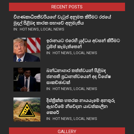
RECENT POSTS
විගණකාධිපතිවරියගේ වැටුප් අනුමත කිරීමට රජයේ
මුදල් පිළිබඳ කාරක සභාවේ අනුමැතිය
IN:
HOT NEWS
,
LOCAL NEWS
ඉරානයට එරෙහි යුද්ධය අවසන් කිරීමට
ට්‍රම්ප් කැමැත්තෙන්
IN:
HOT NEWS
,
LOCAL NEWS
බන්ධනාගාර තත්ත්වයන් පිළිබඳ
ජනපති ප්‍රධානත්වයෙන් අද විශේෂ
සාකච්ඡාවක්
IN:
HOT NEWS
,
LOCAL NEWS
දිස්ත්‍රික්ක හතරක නායයෑමේ අනතුරු
ඇඟවීමේ නිවේදන යාවත්කාලීන
කෙරේ
IN:
HOT NEWS
,
LOCAL NEWS
GALLERY