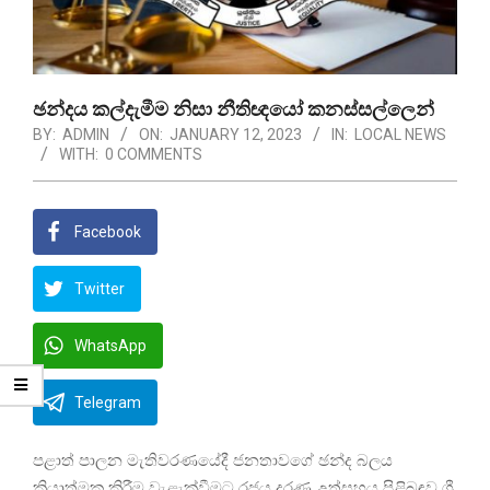
ඡන්දය කල්දැමීම නිසා නීතිඥයෝ කනස්සල්ලෙන්
BY:
ADMIN
ON:
JANUARY 12, 2023
IN:
LOCAL NEWS
WITH:
0 COMMENTS
Facebook
Twitter
WhatsApp
Telegram
පළාත් පාලන මැතිවරණයේදී ජනතාවගේ ඡන්ද බලය
ක්‍රියාත්මක කිරීම වැළැක්වීමට රජය දරණ උත්සහය පිළිබඳව ශ්‍රී