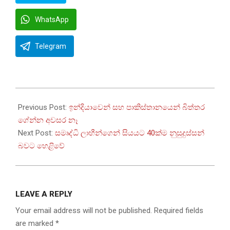
WhatsApp
Telegram
2023-
01-
Previous Post:
ඉන්දියාවෙන් සහ පාකිස්තානයෙන් බිත්තර
12
ගේන්න අවසර නෑ
Next Post:
සමෘද්ධි ලාභීන්ගෙන් සියයට 40ක්ම නුසුදුස්සන්
බවට හෙළිවේ
LEAVE A REPLY
Your email address will not be published.
Required fields
are marked
*